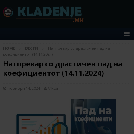
HOME
ВЕСТИ
Натпревар со драстичен пад на
коефициентот (14.11.2024)
Натпревар со драстичен пад на
коефициентот (14.11.2024)
ноември 14, 2024
Viktor