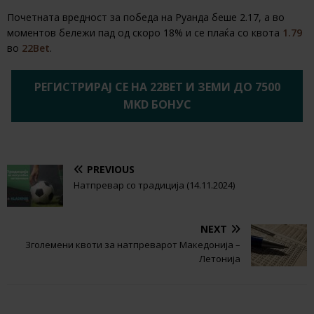
Почетната вредност за победа на Руанда беше 2.17, а во
моментов бележи пад од скоро 18% и се плаќа со квота
1.79
во
22Bet
.
РЕГИСТРИРАЈ СЕ НА 22BET И ЗЕМИ ДО 7500
MKD БОНУС
PREVIOUS
Натпревар со традиција (14.11.2024)
NEXT
Зголемени квоти за натпреварот Македонија –
Летонија
BE THE FIRST TO COMMENT