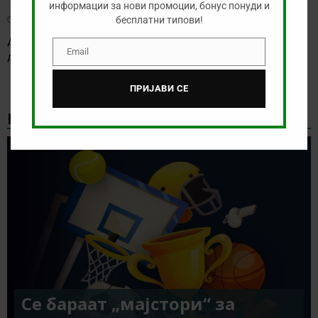
информации за нови промоции, бонус понуди и
август 10, 2026
бесплатни типови!
Денешната понуда не е баш инспиративна, но повеќе нема
Email
денови каде што е тешко да
[…]
Email
ПРИЈАВИ СЕ
НАЈНОВИ БОНУС ВЕСТИ
Се бараат „мајстори“ за