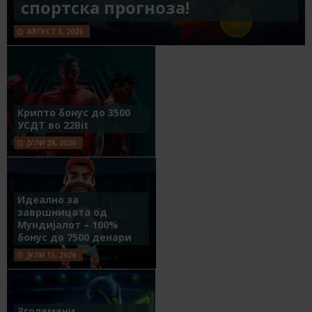
спортска прогноза!
АВГУСТ 5, 2026
Крипто бонус до 3500
УСДТ во 22Bit
ЈУЛИ 29, 2026
Идеално за
завршницата од
Мундијалот – 100%
бонус до 7500 денари
ЈУЛИ 15, 2026
Зголемени