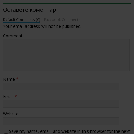
Оставете коментар
Default Comments (0)
Facebook Comments
Your email address will not be published.
Comment
Name
*
Email
*
Website
Save my name, email, and website in this browser for the next