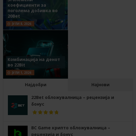
коефициенти за
поголема добивка во
20Bet
ЈУЛИ 8, 2026
Комбинација на денот
во 22Bit
ЈУЛИ 1, 2026
Најдобри
Најнови
22Bet обложувалница – рецензија и
бонус
BC Game крипто обложувалница –
рецензија и бонус