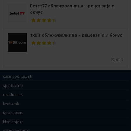
Betet77 обложувалница – рецензија и
бонус
1xBit обложувалница – рецензија и бонус
Next »
casinobonus.mk
sportski.mk
rezultat.mk
kvota.mk
taratur.com
kladjenje.rs
casinobonus.rs