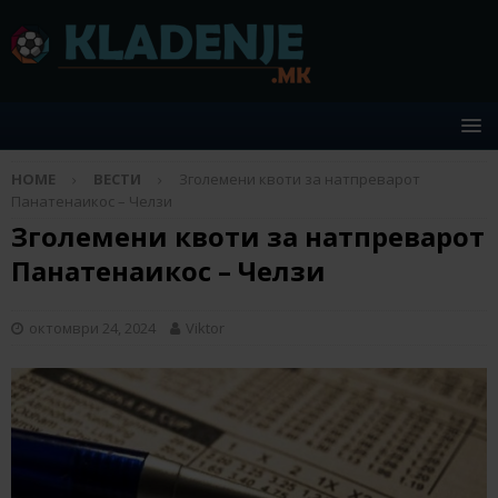
HOME
ВЕСТИ
Зголемени квоти за натпреварот
Панатенаикос – Челзи
Зголемени квоти за натпреварот
Панатенаикос – Челзи
октомври 24, 2024
Viktor