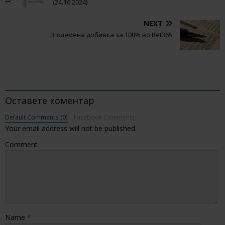
(24.10.2024)
NEXT
Зголемена добивка за 100% во Bet365
BE THE FIRST TO COMMENT
Оставете коментар
Default Comments (0)
Facebook Comments
Your email address will not be published.
Comment
Name
*