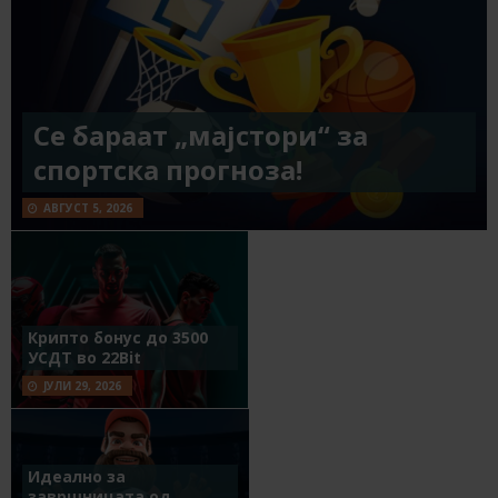
Се бараат „мајстори“ за
спортска прогноза!
АВГУСТ 5, 2026
Крипто бонус до 3500
УСДТ во 22Bit
ЈУЛИ 29, 2026
Идеално за
завршницата од