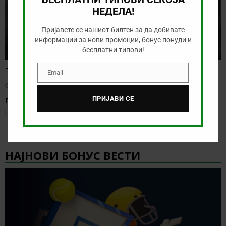
НЕДЕЛА!
Пријавете се нашиот билтен за да добивате
информации за нови промоции, бонус понуди и
бесплатни типови!
Тикет на денот (сабота, 08.08.2026)
Email
Email
август 8, 2026
ПРИЈАВИ СЕ
Понудата за денес е солидна, а веќе бележиме старт на
некои европски лиги. Ова е
[…]
НАЈНОВИ БОНУС ВЕСТИ