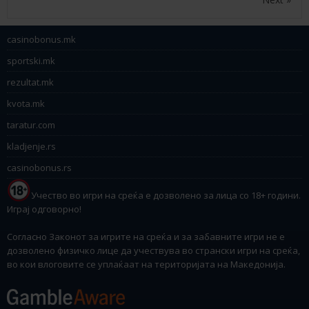
casinobonus.mk
sportski.mk
rezultat.mk
kvota.mk
taratur.com
kladjenje.rs
casinobonus.rs
Учество во игри на среќа е дозволено за лица со 18+ години.
Играј одговорно!
Согласно Законот за игрите на среќа и за забавните игри не е
дозволено физичко лице да учествува во странски игри на среќа,
во кои влоговите се уплаќаат на територијата на Македонија.