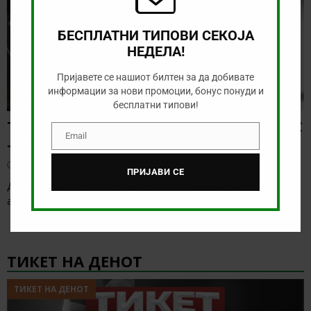
БЕСПЛАТНИ ТИПОВИ СЕКОЈА
НЕДЕЛА!
Пријавете се нашиот билтен за да добивате
информации за нови промоции, бонус понуди и
бесплатни типови!
ТИП НА ДЕНОТ (10.08.2026, 23:00) АГИЛАС
Email
Email
– КЛУБ ЛАНЕРОС
август 10, 2026
ПРИЈАВИ СЕ
Денес нема голема понуда за обложување, а ние ќе го
анализиране дуелот од колумбиското првенство
[…]
ТИКЕТ НА ДЕНОТ
ТИКЕТ НА ДЕНОТ