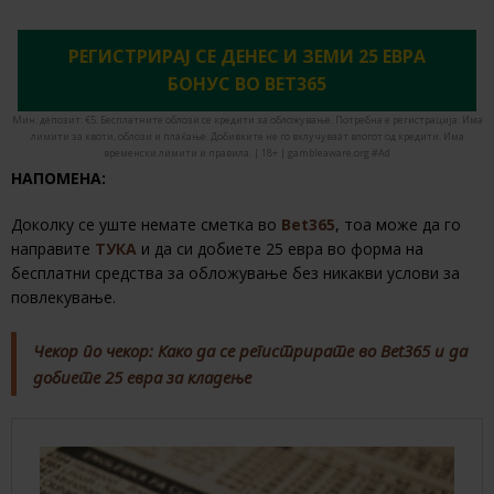
РЕГИСТРИРАЈ СЕ ДЕНЕС И ЗЕМИ 25 ЕВРА
БОНУС ВО BET365
Мин. депозит: €5. Бесплатните облози се кредити за обложување. Потребна е регистрација. Има
лимити за квоти, облози и плаќање. Добивките не го вклучуваат влогот од кредити. Има
временски лимити и правила. | 18+ | gambleaware.org #Ad
НАПОМЕНА:
Доколку се уште немате сметка во
Bet365
, тоа може да го
направите
ТУКА
и да си добиете 25 евра во форма на
бесплатни средства за обложување без никакви услови за
повлекување.
Чекор по чекор: Како да се регистрирате во Bet365 и да
добиете 25 евра за кладење