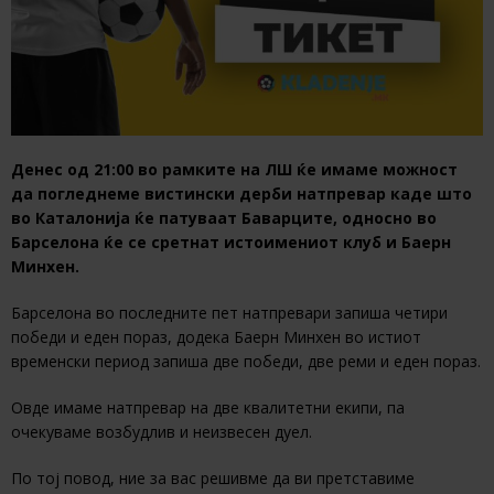
Денес од 21:00 во рамките на ЛШ ќе имаме можност
да погледнеме вистински дерби натпревар каде што
во Каталонија ќе патуваат Баварците, односно во
Барселона ќе се сретнат истоимениот клуб и Баерн
Минхен.
Барселона во последните пет натпревари запиша четири
победи и еден пораз, додека Баерн Минхен во истиот
временски период запиша две победи, две реми и еден пораз.
Овде имаме натпревар на две квалитетни екипи, па
очекуваме возбудлив и неизвесен дуел.
По тој повод, ние за вас решивме да ви претставиме