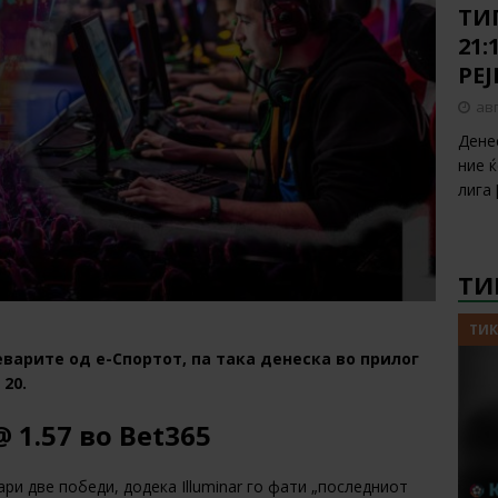
ТИП
21:
РЕ
авг
Дене
ние 
лига
ТИ
ТИК
варите од е-Спортот, па така денеска во прилог
20.
@ 1.57 во Bet365
ри две победи, додека Illuminar го фати „последниот