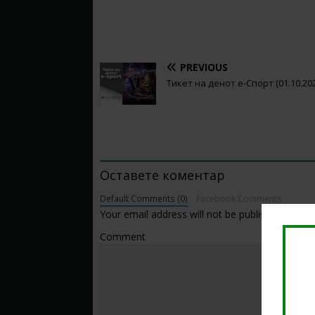
PREVIOUS
Тикет на денот е-Спорт (01.10.20
BE THE FIRST TO COMMENT
Оставете коментар
Default Comments (0)
Facebook Comments
Your email address will not be published.
Comment