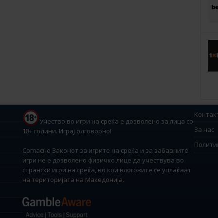
Контак
Учество во игри на среќа е дозволено за лица со
За нас
18+ години. Играј одговорно!
Полити
Согласно Законот за игрите на среќа и за забавните
игри не е дозволено физичко лице да учествува во
странски игри на среќа, во кои влоговите се уплаќаат
на територијата на Македонија.