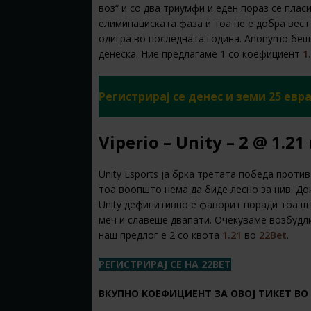
воз“ и со два триумфи и еден пораз се пласи
елиминациската фаза и тоа не е добра вест 
одигра во последната година. Anonymo беше
денеска. Ние предлагаме 1 со коефициент
1
Регистрирај се денес и земи 25 евра
Viperio – Unity – 2 @ 1.21
Unity Esports ја брка третата победа против
тоа воопшто нема да биде лесно за нив. Д
Unity дефинитивно е фаворит поради тоа што
меч и славеше двапати. Очекуваме возбудлив
наш предлог е 2 со квота
1.21
во
22Bet
.
РЕГИСТРИРАЈ СЕ НА 22BET
ВКУПНО КОЕФИЦИЕНТ ЗА ОВОЈ ТИКЕТ ВО