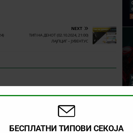
NEXT
24)
ТИП НА ДЕНОТ (02.10.2024, 21:00)
ЛАЈПЦИГ – ЈУВЕНТУС
БЕСПЛАТНИ ТИПОВИ СЕКОЈА