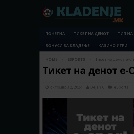
ПОЧЕТНА
ТИКЕТ НА ДЕНОТ
ТИП НА
БОНУСИ ЗА КЛАДЕЊЕ
КАЗИНО ИГРИ
HOME
ESPORTS
Тикет на денот е-Спо
Тикет на денот е-С
октомври 2, 2024
Dejan C
eSports