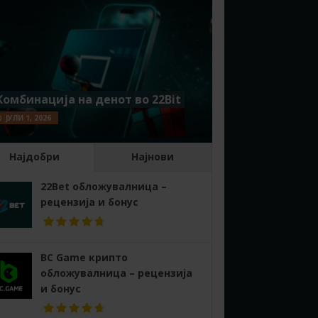
Комбинација на денот во 22Bit
ЈУЛИ 1, 2026
Најдобри
Најнови
22Bet обложувалница –
рецензија и бонус
BC Game крипто
обложувалница – рецензија
и бонус