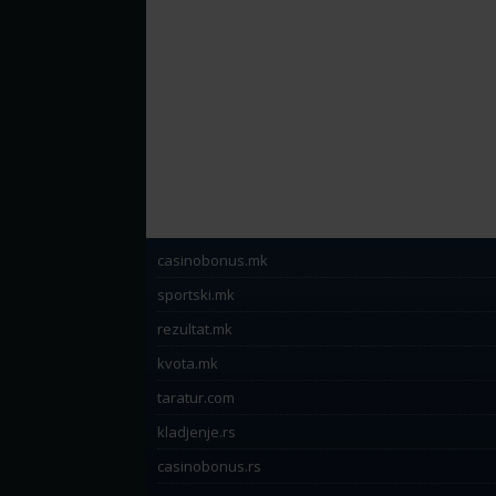
casinobonus.mk
sportski.mk
rezultat.mk
kvota.mk
taratur.com
kladjenje.rs
casinobonus.rs