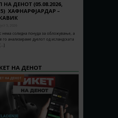
 НА ДЕНОТ (05.08.2026,
15) ХАФНАРФЈАРДАР –
ЈКАВИК
уст 5, 2026
с нема солидна понуда за обложување, а
ќе го анализираме дуелот од исландската
[…]
КЕТ НА ДЕНОТ
ЕТ НА ДЕНОТ