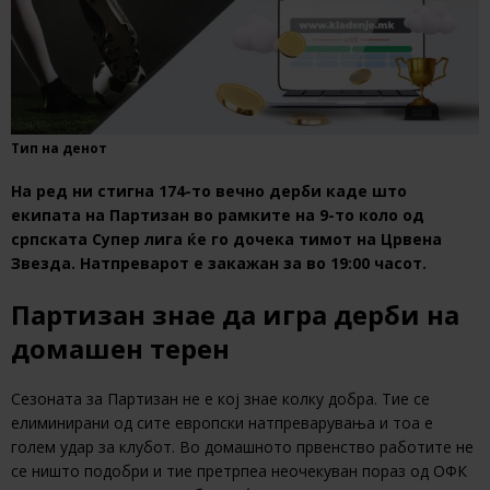
Тип на денот
На ред ни стигна 174-то вечно дерби каде што
екипата на Партизан во рамките на 9-то коло од
српската Супер лига ќе го дочека тимот на Црвена
Звезда. Натпреварот е закажан за во 19:00 часот.
Партизан знае да игра дерби на
домашен терен
Сезоната за Партизан не е кој знае колку добра. Тие се
елиминирани од сите европски натпреварувања и тоа е
голем удар за клубот. Во домашното првенство работите не
се ништо подобри и тие претрпеа неочекуван пораз од ОФК