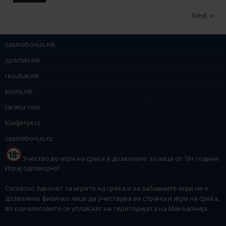
Next »
casinobonus.mk
sportski.mk
rezultat.mk
kvota.mk
taratur.com
kladjenje.rs
casinobonus.rs
Учество во игри на среќа е дозволено за лица со 18+ години.
Играј одговорно!
Согласно Законот за игрите на среќа и за забавните игри не е
дозволено физичко лице да учествува во странски игри на среќа,
во кои влоговите се уплаќаат на територијата на Македонија.