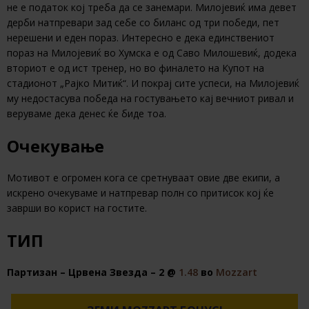
не е податок кој треба да се занемари. Милојевиќ има девет
дерби натпревари зад себе со биланс од три победи, пет
нерешени и еден пораз. Интересно е дека единствениот
пораз на Милојевиќ во Хумска е од Саво Милошевиќ, додека
вториот е од ист тренер, но во финалето на Купот на
стадионот „Рајко Митиќ“. И покрај сите успеси, на Милојевиќ
му недостасува победа на гостувањето кај вечниот ривал и
веруваме дека денес ќе биде тоа.
Очекување
Мотивот е огромен кога се сретнуваат овие две екипи, а
искрено очекуваме и натпревар полн со притисок кој ќе
заврши во корист на гостите.
ТИП
Партизан – Црвена Звезда – 2 @
1.48
во
Mozzart