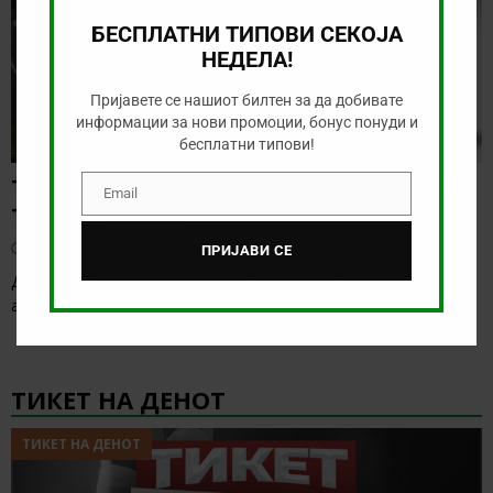
БЕСПЛАТНИ ТИПОВИ СЕКОЈА
НЕДЕЛА!
Пријавете се нашиот билтен за да добивате
информации за нови промоции, бонус понуди и
бесплатни типови!
ТИП НА ДЕНОТ (06.08.2026, 17:00) ИНТЕР
Email
Email
ТУРКУ – ВАДУС
август 6, 2026
ПРИЈАВИ СЕ
Денес има солидна понуда за обложување, а ние ќе го
анализираме дуелот од Конференциската лига
[…]
ТИКЕТ НА ДЕНОТ
ТИКЕТ НА ДЕНОТ