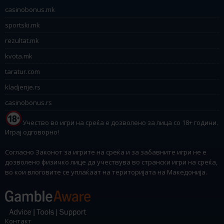
casinobonus.mk
sportski.mk
rezultat.mk
kvota.mk
taratur.com
kladjenje.rs
casinobonus.rs
Учество во игри на среќа е дозволено за лица со 18+ години.
Играј одговорно!
Согласно Законот за игрите на среќа и за забавните игри не е
дозволено физичко лице да учествува во странски игри на среќа,
во кои влоговите се уплаќаат на територијата на Македонија.
Контакт