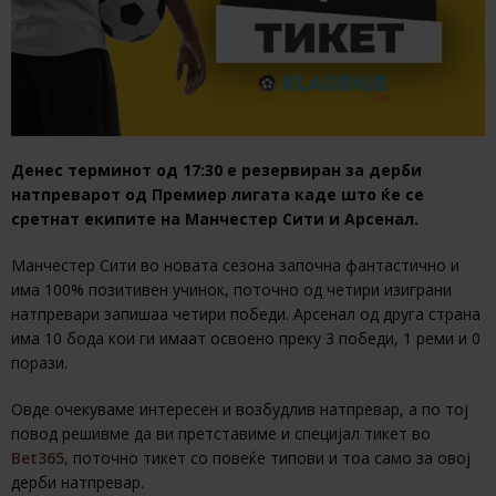
Денес терминот од 17:30 е резервиран за дерби
натпреварот од Премиер лигата каде што ќе се
сретнат екипите на Манчестер Сити и Арсенал.
Манчестер Сити во новата сезона започна фантастично и
има 100% позитивен учинок, поточно од четири изиграни
натпревари запишаа четири победи. Арсенал од друга страна
има 10 бода кои ги имаат освоено преку 3 победи, 1 реми и 0
порази.
Овде очекуваме интересен и возбудлив натпревар, а по тој
повод решивме да ви претставиме и специјал тикет во
Bet365
, поточно тикет со повеќе типови и тоа само за овој
дерби натпревар.