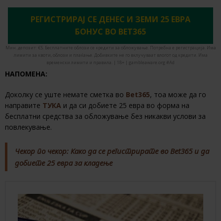
РЕГИСТРИРАЈ СЕ ДЕНЕС И ЗЕМИ 25 ЕВРА
БОНУС ВО BET365
Мин. депозит: €5. Бесплатните облози се кредити за обложување. Потребна е регистрација. Има
лимити за квоти, облози и плаќање. Добивките не го вклучуваат влогот од кредити. Има
временски лимити и правила. | 18+ | gambleaware.org #Ad
НАПОМЕНА:
Доколку се уште немате сметка во
Bet365
, тоа може да го
направите
ТУКА
и да си добиете 25 евра во форма на
бесплатни средства за обложување без никакви услови за
повлекување.
Чекор по чекор: Како да се регистрирате во Bet365 и да
добиете 25 евра за кладење