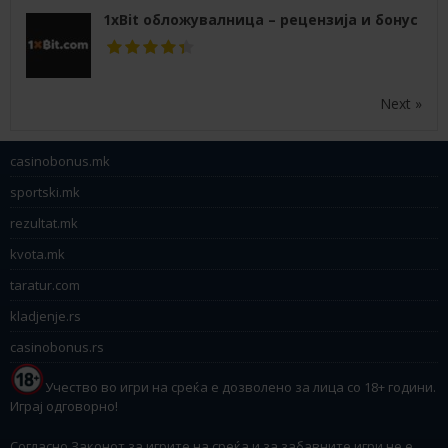
1xBit обложувалница – рецензија и бонус
Next »
casinobonus.mk
sportski.mk
rezultat.mk
kvota.mk
taratur.com
kladjenje.rs
casinobonus.rs
Учество во игри на среќа е дозволено за лица со 18+ години.
Играј одговорно!
Согласно Законот за игрите на среќа и за забавните игри не е