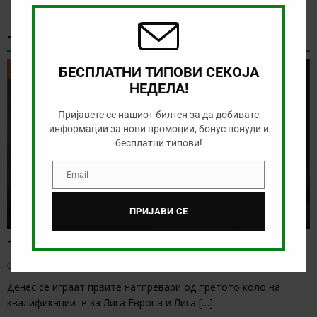
modu
ТИКЕТ НА ДЕНОТ
ТИКЕТ НА ДЕНОТ
БЕСПЛАТНИ ТИПОВИ СЕКОЈА
НЕДЕЛА!
Пријавете се нашиот билтен за да добивате
информации за нови промоции, бонус понуди и
бесплатни типови!
Email
Email
ПРИЈАВИ СЕ
Тикет на денот (четврток, 06.08.2026)
август 6, 2026
Денес се играат првите натпревари од третото коло на
квалификациите за Лига Европа и Лига
[…]