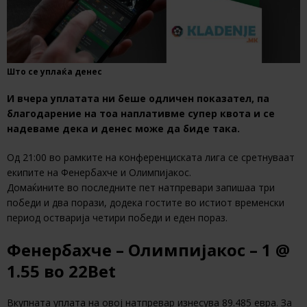
Што се уплаќа денес
И вчера уплатата ни беше одличен показател, па
благодарение на тоа наплативме супер квота и се
надеваме дека и денес може да биде така.
Од 21:00 во рамките на конференциската лига се сретнуваат
екипите на Фенербахче и Олимпијакос.
Домаќините во последните пет натпревари запишаа три
победи и два порази, додека гостите во истиот временски
период остварија четири победи и еден пораз.
Фенербахче – Олимпијакос – 1 @
1.55 во 22Bet
Вкупната уплата на овој натпревар изнесува 89.485 евра. За