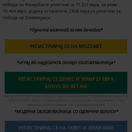
победа на Фенербахче уплатени се 71.223 евра, за реми
10.404 евра, додека останатите 7.858 евра се уплатени за
победа на Олимпијакос.
*Одлична можност за нов почеток*
РЕГИСТРИРАЈ СЕ НА MOZZART
*ИГРАЈ ВО НАЈДОБРАТА ОНЛАЈН ОБЛОЖУВАЛНИЦА*
РЕГИСТРИРАЈ СЕ ДЕНЕС И ЗЕМИ 25 ЕВРА
БОНУС ВО BET365
Мин. депозит: €5. Бесплатните облози се кредити за обложување. Потребна е регистрација. Има
лимити за квоти, облози и плаќање. Добивките не го вклучуваат влогот од кредити. Има
временски лимити и правила. | 18+ | gambleaware.org #Ad
*МОДЕРНА ОБЛОЖУВАЛНИЦА СО ОДЛИЧНИ БОНУСИ*
РЕГИСТРИРАЈ СЕ НА 1XBET И ЗЕМИ 6000