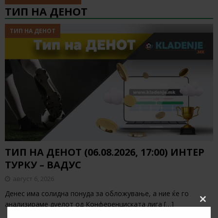
ТИП НА ДЕНОТ
ТИП НА ДЕНОТ
ТИП НА ДЕНОТ (06.08.2026, 17:00) ИНТЕР
ТУРКУ – ВАДУС
август 6, 2026
Денес има солидна понуда за обложување, а ние ќе го
анализираме дуелот од Конференциската лига
[…]
Clos
this