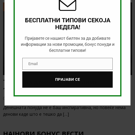
ТИКЕТ НА ДЕНОТ
БЕСПЛАТНИ ТИПОВИ СЕКОЈА
НЕДЕЛА!
Пријавете се нашиот билтен за да добивате
информации за нови промоции, бонус понуди и
бесплатни типови!
Email
Email
ПРИЈАВИ СЕ
Тикет на денот (понеделник,
10.08.2026)
август 10, 2026
Денешната понуда не е баш инспиративна, но повеќе нема
денови каде што е тешко да
[…]
НАЈНОВИ БОНУС ВЕСТИ