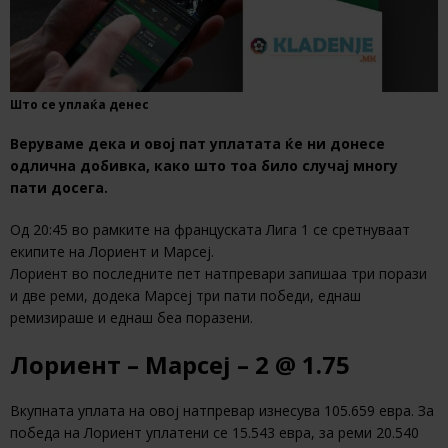
Што се уплаќа денес
Веруваме дека и овој пат уплатата ќе ни донесе
одлична добивка, како што тоа било случај многу
пати досега.
Од 20:45 во рамките на француската Лига 1 се сретнуваат
екипите на Лориент и Марсеј.
Лориент во последните пет натпревари запишаа три порази
и две реми, додека Марсеј три пати победи, еднаш
ремизираше и еднаш беа поразени.
Лориент – Марсеј – 2 @ 1.75
Вкупната уплата на овој натпревар изнесува 105.659 евра. За
победа на Лориент уплатени се 15.543 евра, за реми 20.540