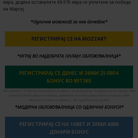
евра, додека останатите 69.576 евра се уплатени за победа
на Марсеј.
*Одлична можност за нов почеток*
РЕГИСТРИРАЈ СЕ НА MOZZART
*ИГРАЈ ВО НАЈДОБРАТА ОНЛАЈН ОБЛОЖУВАЛНИЦА*
РЕГИСТРИРАЈ СЕ ДЕНЕС И ЗЕМИ 25 ЕВРА
БОНУС ВО BET365
Мин. депозит: €5. Бесплатните облози се кредити за обложување. Потребна е регистрација. Има
лимити за квоти, облози и плаќање. Добивките не го вклучуваат влогот од кредити. Има
временски лимити и правила. | 18+ | gambleaware.org #Ad
*МОДЕРНА ОБЛОЖУВАЛНИЦА СО ОДЛИЧНИ БОНУСИ*
РЕГИСТРИРАЈ СЕ НА 1XBET И ЗЕМИ 6000
ДЕНАРИ БОНУС