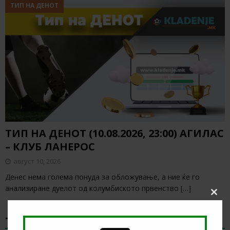
ТИП НА ДЕНОТ
ТИП НА ДЕНОТ (10.08.2026, 23:00) АГИЛАС
– КЛУБ ЛАНЕРОС
август 10, 2026
Денес нема голема понуда за обложување, а ние ќе го
анализиране дуелот од колумбиското првенство
[…]
Clos
this
modu
ТИКЕТ НА ДЕНОТ