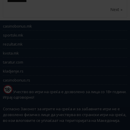
Next »
casinobonus.mk
sportski.mk
rezultat.mk
kvota.mk
taratur.com
kladjenje.rs
casinobonus.rs
Учество во игри на среќа е дозволено за лица со 18+ години.
Играј одговорно!
Согласно Законот за игрите на среќа и за забавните игри не е
дозволено физичко лице да учествува во странски игри на среќа,
во кои влоговите се уплаќаат на територијата на Македонија.