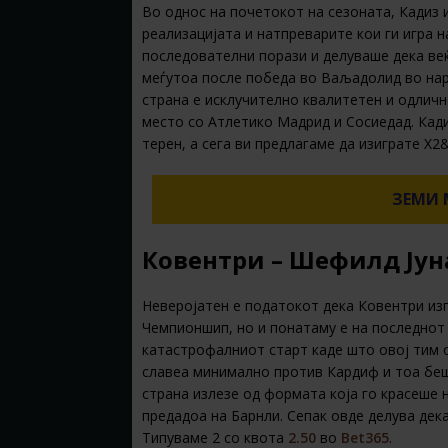
Во однос на почетокот на сезоната, Кадиз 
реализацијата и натпреварите кои ги игра н
последователни порази и делуваше дека веќ
меѓутоа после победа во Ваљадолид во нар
страна е исклучително квалитетен и одлично
место со Атлетико Мадрид и Сосиедад. Кад
терен, а сега ви предлагаме да изиграте Х2
ЗЕМИ 
Ковентри – Шефилд Јунај
Неверојатен е податокот дека Ковентри из
Чемпионшип, но и понатаму е на последнот 
катастрофалниот старт каде што овој тим о
славеа минимално против Кардиф и тоа беш
страна излезе од формата која го красеше 
предадоа на Барнли. Сепак овде делува дека
Типуваме 2 со квота
2.50
во
Bet365
.