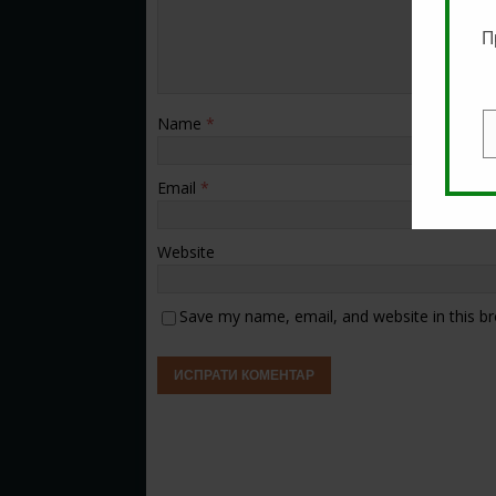
П
Name
*
E
Email
*
Website
Save my name, email, and website in this b