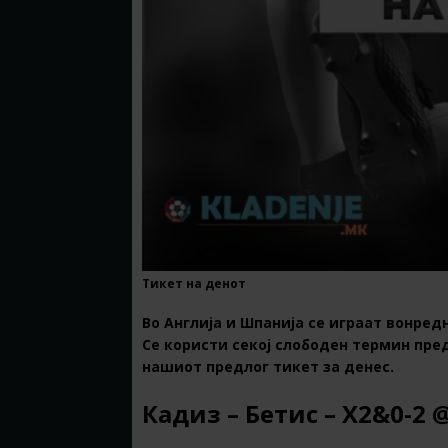
Тикет на денот
Во Англија и Шпанија се играат вонред
Се користи секој слободен термин пред
нашиот предлог тикет за денес.
Кадиз – Бетис – Х2&0-2 @