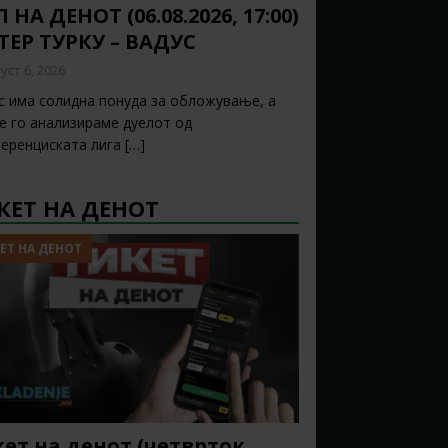
 НА ДЕНОТ (06.08.2026, 17:00)
ТЕР ТУРКУ – ВАДУС
уст 6, 2026
с има солидна понуда за обложување, а
ќе го анализираме дуелот од
еренциската лига
[…]
КЕТ НА ДЕНОТ
ЕТ НА ДЕНОТ
ет на денот (четврток,