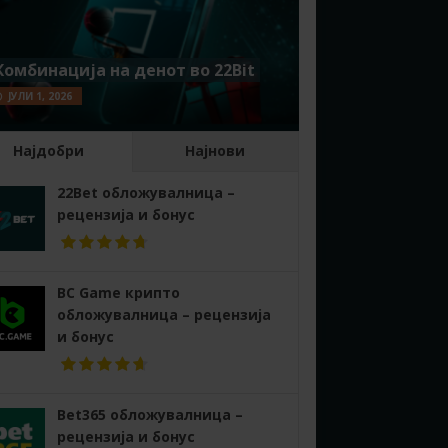
Комбинација на денот во 22Bit
ЈУЛИ 1, 2026
Најдобри
Најнови
22Bet обложувалница –
рецензија и бонус
BC Game крипто
обложувалница – рецензија
и бонус
Bet365 обложувалница –
рецензија и бонус