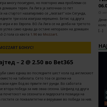
игра многу посигурно, но повторно има проблеми со
06.
а домашен терен. Ла Лига ја започнаа со пет
авг
е на стартот назапирливо се „лизгаат“ кон Сегунда,
едните три кола изиграа нерешено. Бетис од друга
Дене
 игра и во Европа. ВО Ла Лига се на делба на третото
коло
из успеа само еднаш да остане непоразен на домашен
[…]
&0-2 гола со квота
1.90
во
Mozzart
.
НА
MOZZART БОНУС!
тед – 2 @ 2.50 во Bet365
губи само еднаш во последните шест кола од англискиот
оместо на табелата. Сето тоа се должи на
свои еден бод во првите пет рунди. Во саботата
е втора победа за нив оваа сезона. Шефилд од друга
на почетокот на сезоната и лидерската позиција на
 гостите се поквалитетни и веруваме во победа за нив.