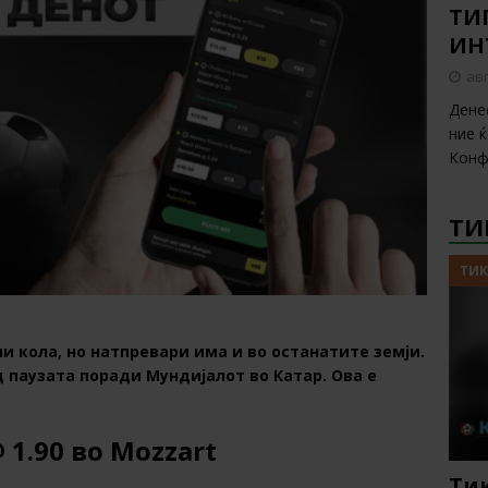
ТИП
ИН
авг
Дене
ние 
Конф
ТИ
ТИК
ни кола, но натпревари има и во останатите земји.
 паузата поради Мундијалот во Катар. Ова е
 1.90 во Mozzart
Тик