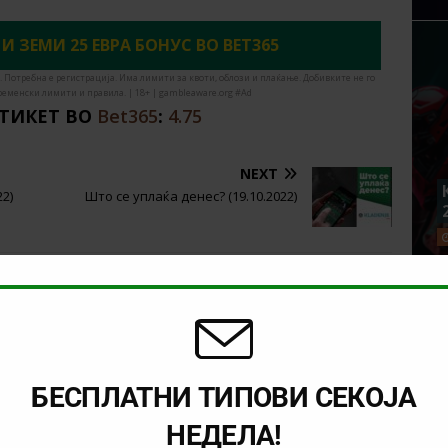
 И ЗЕМИ 25 ЕВРА БОНУС ВО BET365
. Потребна е регистрација. Има лимити за квоти, облози и плаќање. Добивките не го
ременски лимити и правила. | 18+ | gambleaware.org #Ad
 ТИКЕТ ВО
Bet365
:
4.75
NEXT
22)
Што се уплаќа денес? (19.10.2022)
БЕСПЛАТНИ ТИПОВИ СЕКОЈА
НЕДЕЛА!