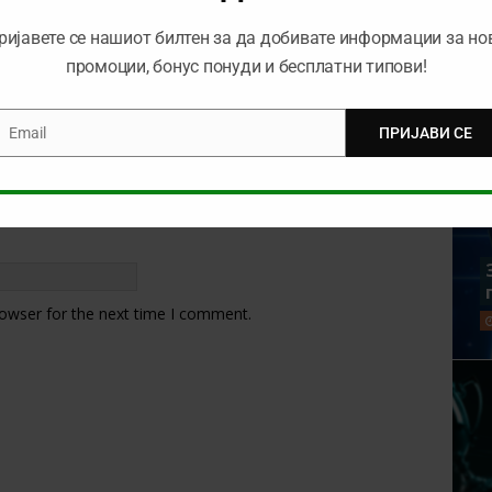
ријавете се нашиот билтен за да добивате информации за но
промоции, бонус понуди и бесплатни типови!
Email
ПРИЈАВИ СЕ
mail
rowser for the next time I comment.