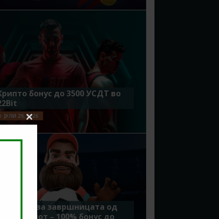
Крипто бонус до 3500 УСДТ во
22Bit
ЈУЛИ 29, 2026
Close
this
module
Идеално за завршницата од
Мундијалот – 100% бонус до