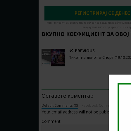
РЕГИСТРИРАЈ СЕ ДЕНЕС
Мин. депозит: €5. Бесплатните облози се кредити за обложување
вклучуваат влогот од кредити. Има в
ВКУПНО КОЕФИЦИЕНТ ЗА ОВОЈ
PREVIOUS
Тикет на денот е-Спорт (19.10.20
BE THE FIRST TO COMMENT
Оставете коментар
Default Comments (0)
Facebook Comments
Your email address will not be published.
Comment