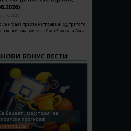
08.2026)
уст 6, 2026
с се играат првите натпревари од третото
 на квалификациите за Лига Европа и Лига
ЈНОВИ БОНУС ВЕСТИ
Се бараат „мајстори“ за
спортска прогноза!
АВГУСТ 5, 2026