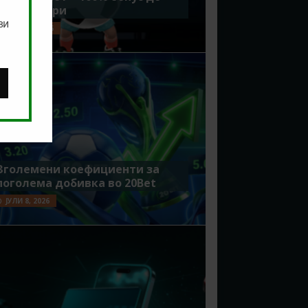
7500 денари
ви
ЈУЛИ 15, 2026
Зголемени коефициенти за
поголема добивка во 20Bet
ЈУЛИ 8, 2026