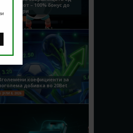
Мундијалот – 100% бонус до
7500 денари
ви
ЈУЛИ 15, 2026
Зголемени коефициенти за
поголема добивка во 20Bet
ЈУЛИ 8, 2026