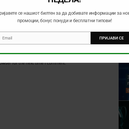
ријавете се нашиот билтен за да добивате информации за но
промоции, бонус понуди и бесплатни типови!
Email
ПРИЈАВИ СЕ
mail
rowser for the next time I comment.