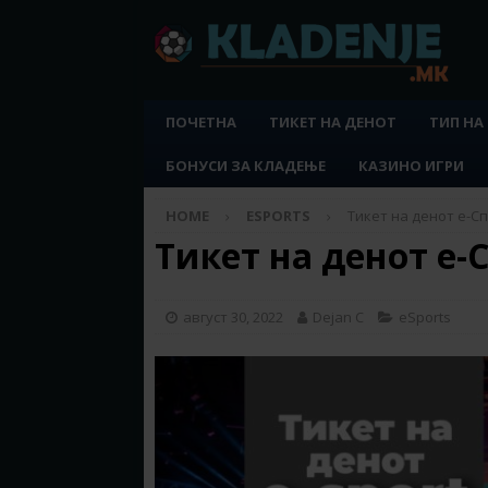
ПОЧЕТНА
ТИКЕТ НА ДЕНОТ
ТИП НА
БОНУСИ ЗА КЛАДЕЊЕ
КАЗИНО ИГРИ
HOME
ESPORTS
Тикет на денот е-Спо
Тикет на денот е-С
август 30, 2022
Dejan C
eSports