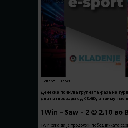
Е-спорт - Esport
Денеска почнува групната фаза на турни
два натпревари од CS:GO, а токму тие 
1Win – Saw – 2 @ 2.10 во 
1Win сака да ја продолжи победничката сери