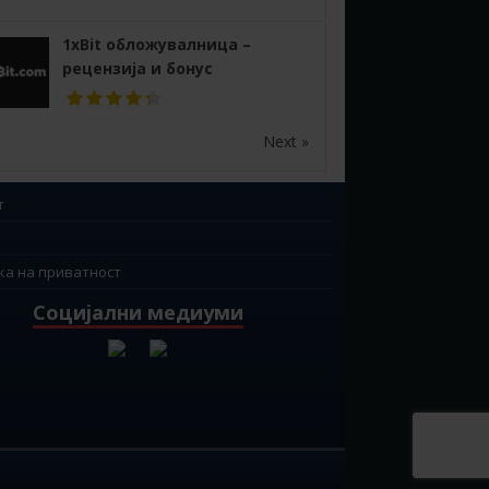
1xBit обложувалница –
рецензија и бонус
Next »
т
ка на приватност
Социјални медиуми