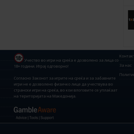
Контак
Учество во игри на среќа е дозволено за лица со
За нас
18+ години. Играј одговорно!
Полити
Согласно Законот за игрите на среќа и за забавните
игри не е дозволено физичко лице да учествува во
странски игри на среќа, во кои влоговите се уплаќаат
на територијата на Македонија.