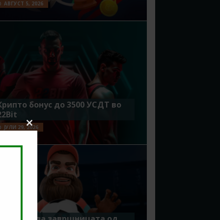
АВГУСТ 5, 2026
Крипто бонус до 3500 УСДТ во
22Bit
ЈУЛИ 29, 2026
Close
this
module
Идеално за завршницата од