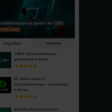
Комбинација на денот во 22Bit
ЈУЛИ 1, 2026
Најдобри
Најнови
22Bet обложувалница –
рецензија и бонус
BC Game крипто
обложувалница – рецензија
и бонус
Bet365 обложувалница –