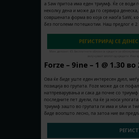
а Saw притоа има еден триумф. Ќе се води 
неколку дена и може да го сервира денеска
совршената форма во која се наоѓа SaW, ко
без поголеми потешкотии. Наш предлог е 2
РЕГИСТРИРАЈ СЕ ДЕНЕС
Мин. депозит: €5. Бесплатните облози се кредити за обложување
вклучуваат влогот од кредити. Има в
Forze – 9ine – 1 @ 1.30 во
Ова ќе биде уште еден интересен дуел, меѓу
позиција во групата. Foze може да се пофа
натпреварувања и сака да почне со триумф и
последните пет дуели, па ќе ја носи улогата
триумф зашто во групата ги има и sAw и 1wi
биде воопшто лесно, па затоа ние ви предл
РЕГИСТ