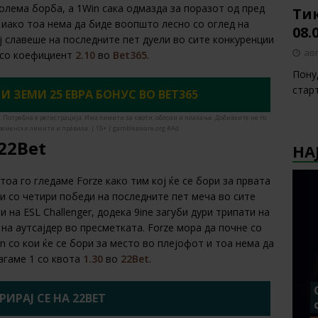
голема борба, а 1Win сака одмазда за поразот од пред
Тик
, иако тоа нема да биде воопшто лесно со оглед на
08.
ј славеше на последните пет дуели во сите конкуренции
авг
 со коефициент
2.10
во
Bet365
.
Пону
стар
 И ЗЕМИ 25 ЕВРА БОНУС ВО BET365
. Потребна е регистрација. Има лимити за квоти, облози и плаќање. Добивките не го
ременски лимити и правила. | 18+ | gambleaware.org #Ad
 22Bet
НА
тоа го гледаме Forze како тим кој ќе се бори за првата
ли со четири победи на последните пет меча во сите
 на ESL Challenger, додека 9ine загуби дури трипати на
 на аутсајдер во пресметката. Forze мора да почне со
n со кои ќе се бори за место во плејофот и тоа нема да
агаме 1 со квота
1.30
во
22Bet
.
РИРАЈ СЕ НА 22BET