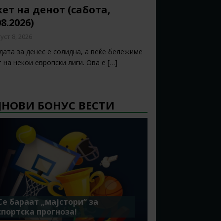
ет на денот (сабота,
08.2026)
уст 8, 2026
дата за денес е солидна, а веќе бележиме
т на некои европски лиги. Ова е
[…]
ЈНОВИ БОНУС ВЕСТИ
Се бараат „мајстори“ за
спортска прогноза!