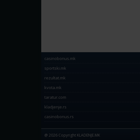
casinobonus.mk
sportski.mk
rezultat.mk
kvota.mk
taratur.com
kladjenje.rs
casinobonus.rs
@ 2026 Copyright KLADENJE.MK