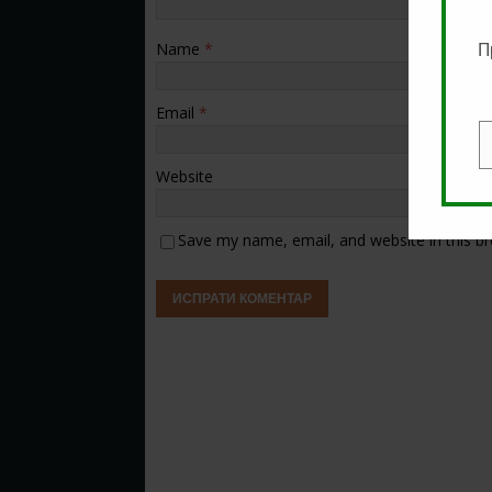
Name
*
П
Email
*
E
Website
Save my name, email, and website in this b