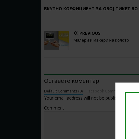
ВКУПНО КОЕФИЦИЕНТ ЗА ОВОЈ ТИКЕТ ВО
PREVIOUS
Малери и махери на колото
BE THE FIRST TO COMMENT
Оставете коментар
Default Comments (0)
Facebook Comments
Your email address will not be published.
Comment