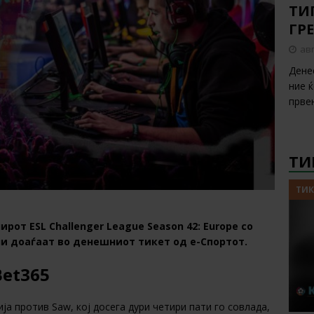
ТИП
ГР
авг
Дене
ние 
прве
ТИ
ТИК
рот ESL Challenger League Season 42: Europe со
ни доаѓаат во денешниот тикет од е-Спортот.
Bet365
ја против Saw, кој досега дури четири пати го совлада,