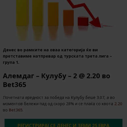
Денес во рамките на оваа категорија ќе ви
претставиме натпревар од турската трета лига –
група 1.
Алемдаг – Кулубу – 2 @ 2.20 во
Bet365
Почетната вредност за победа на Кулубу беше 3.07, а во
моментов бележи пад од скоро 28% и се плаќа со квота
2.20
во
Bet365
.
РЕГИСТРИРАЈ СЕ ДЕНЕС И ЗЕМИ 25 ЕВРА