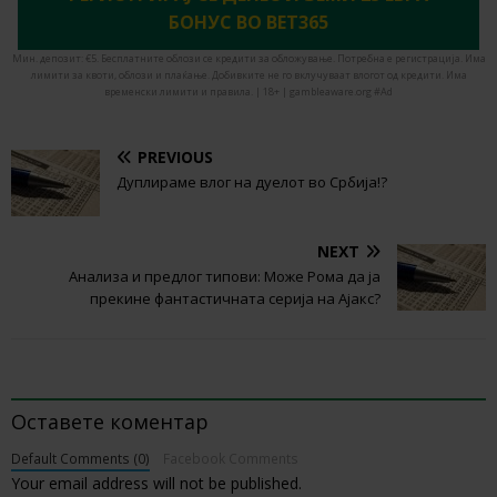
БОНУС ВО BET365
Мин. депозит: €5. Бесплатните облози се кредити за обложување. Потребна е регистрација. Има
лимити за квоти, облози и плаќање. Добивките не го вклучуваат влогот од кредити. Има
временски лимити и правила. | 18+ | gambleaware.org #Ad
PREVIOUS
Дуплираме влог на дуелот во Србија!?
NEXT
Анализа и предлог типови: Може Рома да ја
прекинe фантастичната серија на Ајакс?
BE THE FIRST TO COMMENT
Оставете коментар
Default Comments (0)
Facebook Comments
Your email address will not be published.