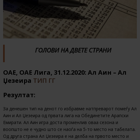
ГОЛОВИ НА ДВЕТЕ СТРАНИ
ОАЕ, ОАЕ Лига, 31.12.2020: Ал Аин – Ал
Џезеира
ТИП ГГ
Резултат:
За денешен тип на денот го избравме натпреварот помеѓу Ал
Аин и Ал Џезеира од првата лига на Обединетите Арапски
Емирати. Ал Аин игра доста променлив оваа сезона и
воопшто не е чудно што се наоѓа на 5-то место на табелата.
Од друга страна Ал Џезеира е на делба на првото место и