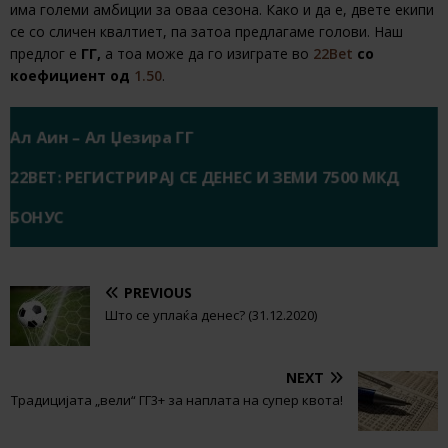
има големи амбиции за оваа сезона. Како и да е, двете екипи
се со сличен квалтиет, па затоа предлагаме голови. Наш
предлог е
ГГ,
а тоа може да го изиграте во
22Bet
со
коефициент од
1.50
.
Ал Аин – Ал Џезира ГГ
22BET: РЕГИСТРИРАЈ СЕ ДЕНЕС И ЗЕМИ 7500 МКД
БОНУС
PREVIOUS
Што се уплаќа денес? (31.12.2020)
NEXT
Традицијата „вели“ ГГ3+ за наплата на супер квота!