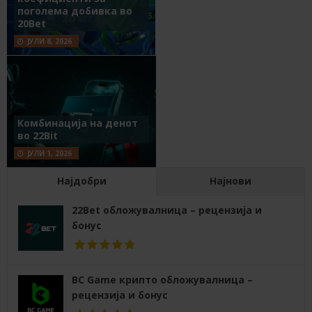
поголема добивка во
20Bet
ЈУЛИ 8, 2026
Комбинација на денот
во 22Bit
ЈУЛИ 1, 2026
Најдобри
Најнови
22Bet обложувалница – рецензија и
бонус
BC Game крипто обложувалница –
рецензија и бонус