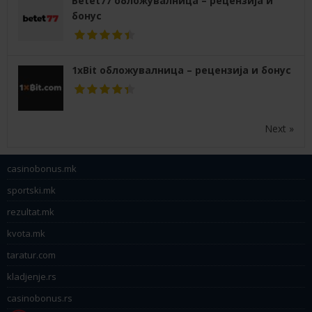
Betet77 обложувалница – рецензија и
бонус
1xBit обложувалница – рецензија и бонус
Next »
casinobonus.mk
sportski.mk
rezultat.mk
kvota.mk
taratur.com
kladjenje.rs
casinobonus.rs