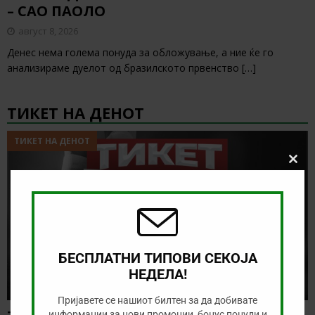
– САО ПАОЛО
август 8, 2026
Денес нема голема понуда за обложување, а ние ќе го
анализираме дуелот од бразилското првенство
[…]
ТИКЕТ НА ДЕНОТ
ТИКЕТ НА ДЕНОТ
Clos
this
modu
БЕСПЛАТНИ ТИПОВИ СЕКОЈА
НЕДЕЛА!
Пријавете се нашиот билтен за да добивате
информации за нови промоции, бонус понуди и