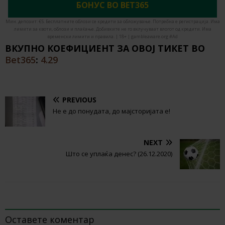
БОНУС ВО BET365
Мин. депозит: €5. Бесплатните облози се кредити за обложување. Потребна е регистрација. Има
лимити за квоти, облози и плаќање. Добивките не го вклучуваат влогот од кредити. Има
временски лимити и правила. | 18+ | gambleaware.org #Ad
ВКУПНО КОЕФИЦИЕНТ ЗА ОВОЈ ТИКЕТ ВО
Bet365
:
4.29
PREVIOUS
Не е до понудата, до мајсторијата е!
NEXT
Што се уплаќа денес? (26.12.2020)
BE THE FIRST TO COMMENT
Оставете коментар