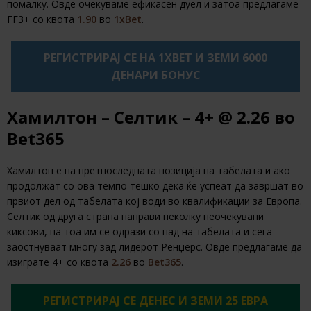
помалку. Овде очекуваме ефикасен дуел и затоа предлагаме
ГГ3+ со квота
1.90
во
1xBet
.
РЕГИСТРИРАЈ СЕ НА 1XBET И ЗЕМИ 6000
ДЕНАРИ БОНУС
Хамилтон – Селтик – 4+ @ 2.26 во
Bet365
Хамилтон е на претпоследната позиција на табелата и ако
продолжат со ова темпо тешко дека ќе успеат да завршат во
првиот дел од табелата кој води во квалификации за Европа.
Селтик од друга страна направи неколку неочекувани
киксови, па тоа им се одрази со пад на табелата и сега
заостнуваат многу зад лидерот Ренџерс. Овде предлагаме да
изиграте 4+ со квота
2.26
во
Bet365
.
РЕГИСТРИРАЈ СЕ ДЕНЕС И ЗЕМИ 25 ЕВРА