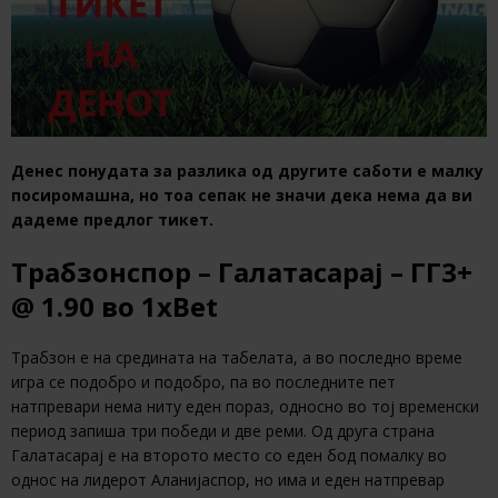
Денес понудата за разлика од другите саботи е малку
посиромашна, но тоа сепак не значи дека нема да ви
дадеме предлог тикет.
Трабзонспор – Галатасарај – ГГ3+
@ 1.90 во 1xBet
Трабзон е на средината на табелата, а во последно време
игра се подобро и подобро, па во последните пет
натпревари нема ниту еден пораз, односно во тој временски
период запиша три победи и две реми. Од друга страна
Галатасарај е на второто место со еден бод помалку во
однос на лидерот Аланијаспор, но има и еден натпревар