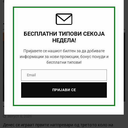
анализираме дуелот од Конференциската лига
[…]
this
modu
ТИКЕТ НА ДЕНОТ
БЕСПЛАТНИ ТИПОВИ СЕКОЈА
ТИКЕТ НА ДЕНОТ
НЕДЕЛА!
Пријавете се нашиот билтен за да добивате
информации за нови промоции, бонус понуди и
бесплатни типови!
Email
Email
ПРИЈАВИ СЕ
Тикет на денот (четврток, 06.08.2026)
август 6, 2026
Денес се играат првите натпревари од третото коло на