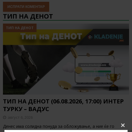
ТИП НА ДЕНОТ
ТИП НА ДЕНОТ
ТИП НА ДЕНОТ (06.08.2026, 17:00) ИНТЕР
ТУРКУ – ВАДУС
август 6, 2026
Денес има солидна понуда за обложување, а ние ќе го
Clos