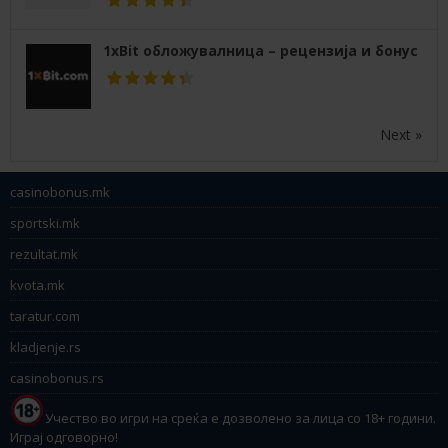
1xBit обложувалница – рецензија и бонус
Next »
casinobonus.mk
sportski.mk
rezultat.mk
kvota.mk
taratur.com
kladjenje.rs
casinobonus.rs
Учество во игри на среќа е дозволено за лица со 18+ години.
Играј одговорно!