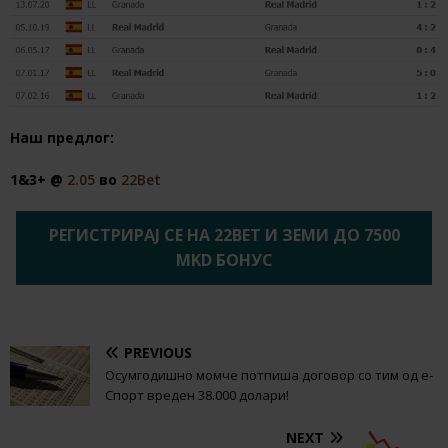
Наш предлог:
1&3+ @
2.05
во
22Bet
РЕГИСТРИРАЈ СЕ НА 22BET И ЗЕМИ ДО 7500
MKD БОНУС
PREVIOUS
Осумгодишно момче потпиша договор со тим од е-
Спорт вреден 38.000 долари!
NEXT