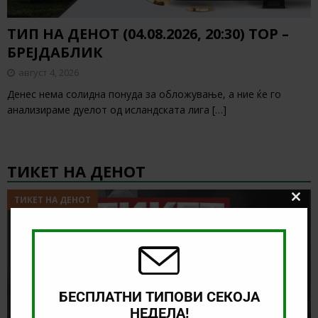
ТИП НА ДЕНОТ (04.08.2026, 20:30) ТОР –
БРЕЈДАБЛИК
август 4, 2026
Денес нема солидна понуда за обложување, а ние ќе го
анализираме дуелот од исландската лига
[…]
ТИКЕТ НА ДЕНОТ
ТИКЕТ НА ДЕНОТ
Clos
this
modu
БЕСПЛАТНИ ТИПОВИ СЕКОЈА
НЕДЕЛА!