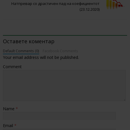
Натпревар со драстичен пад на коефициентот
(23.12.2020)
BE THE FIRST TO COMMENT
Оставете коментар
Default Comments (0)
Facebook Comments
Your email address will not be published.
Comment
Name
*
Email
*