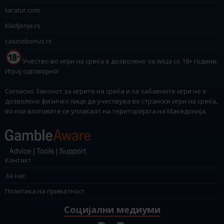
taratur.com
kladjenje.rs
casinobonus.rs
Учество во игри на среќа е дозволено за лица со 18+ години.
Играј одговорно!
Согласно Законот за игрите на среќа и за забавните игри не е
дозволено физичко лице да учествува во странски игри на среќа,
во кои влоговите се уплаќаат на територијата на Македонија.
Контакт
За нас
Политика на приватност
Социјални медиуми