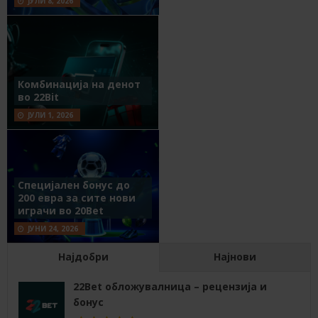
ЈУЛИ 8, 2026
Комбинација на денот
во 22Bit
ЈУЛИ 1, 2026
Специјален бонус до
200 евра за сите нови
играчи во 20Bet
ЈУНИ 24, 2026
Најдобри
Најнови
22Bet обложувалница – рецензија и
бонус