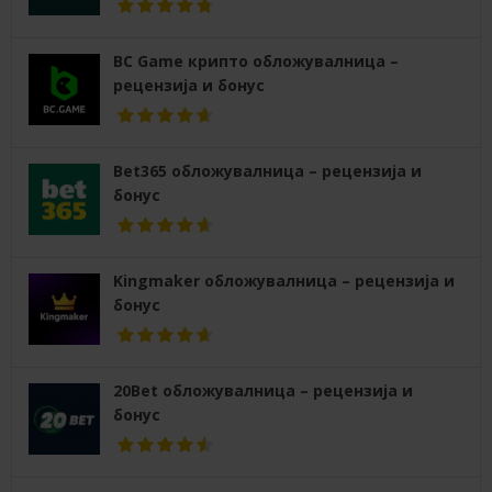
BC Game крипто обложувалница –
рецензија и бонус
Bet365 обложувалница – рецензија и
бонус
Kingmaker обложувалница – рецензија и
бонус
20Bet обложувалница – рецензија и
бонус