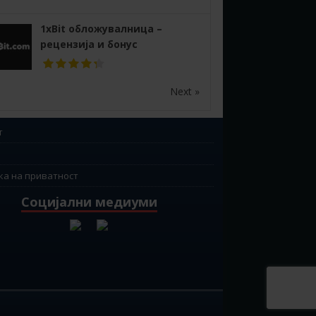
1xBit обложувалница –
рецензија и бонус
Next »
т
ка на приватност
Социјални медиуми