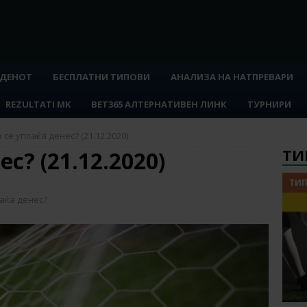
 ДЕНОТ
БЕСПЛАТНИ ТИПОВИ
АНАЛИЗА НА НАТПРЕВАРИ
REZULTATI MK
BET365 АЛТЕРНАТИВЕН ЛИНК
ТУРНИРИ
 се уплаќа денес? (21.12.2020)
ТИ
с? (21.12.2020)
ТИП
аќа денес?