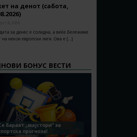
ет на денот (сабота,
08.2026)
уст 8, 2026
дата за денес е солидна, а веќе бележиме
т на некои европски лиги. Ова е
[…]
ЈНОВИ БОНУС ВЕСТИ
Се бараат „мајстори“ за
спортска прогноза!