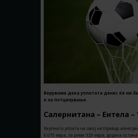
Веруваме дека уплатата денес ќе ни б
е за потценување.
Салернитана – Ентела – 
Вкупната уплата на овој натпревар изнесува
6.075 евра, за реми 320 евра, додека остан