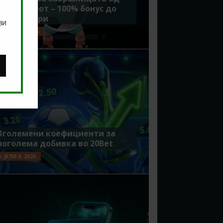
Мундијалот – 100% бонус до
7500 денари
ви
ЈУЛИ 15, 2026
Зголемени коефициенти за
поголема добивка во 20Bet
ЈУЛИ 8, 2026