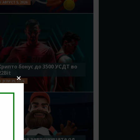
АВГУСТ 5, 2026
Крипто бонус до 3500 УСДТ во
22Bit
ЈУЛИ 29, 2026
Close
this
module
Идеално за завршницата од