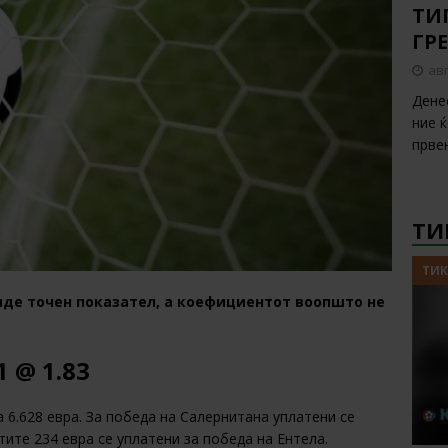
ТИП
ГР
авг
Дене
ние 
прве
ТИ
ТИК
иде точен показател, а коефициентот воопшто не
1 @ 1.83
 6.628 евра. За победа на Салернитана уплатени се
атите 234 евра се уплатени за победа на Ентела.