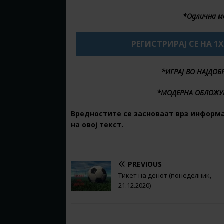
*Одлична м
РЕГИСТРИРАЈ СЕ НА 1
*ИГРАЈ ВО НАЈДО
*МОДЕРНА ОБЛОЖУ
Вредностите се засноваат врз информ
на овој текст.
PREVIOUS
Тикет на денот (понеделник,
21.12.2020)
BE THE FIRST TO COMMENT