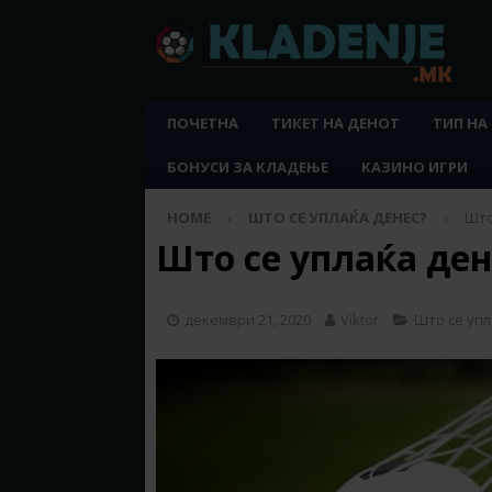
ПОЧЕТНА
ТИКЕТ НА ДЕНОТ
ТИП НА
БОНУСИ ЗА КЛАДЕЊЕ
КАЗИНО ИГРИ
HOME
ШТО СЕ УПЛАЌА ДЕНЕС?
Што
Што се уплаќа дене
декември 21, 2020
Viktor
Што се упл