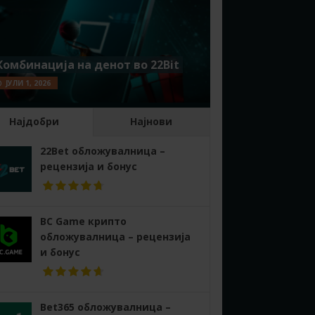
Комбинација на денот во 22Bit
ЈУЛИ 1, 2026
Најдобри
Најнови
22Bet обложувалница –
рецензија и бонус
BC Game крипто
обложувалница – рецензија
и бонус
Bet365 обложувалница –