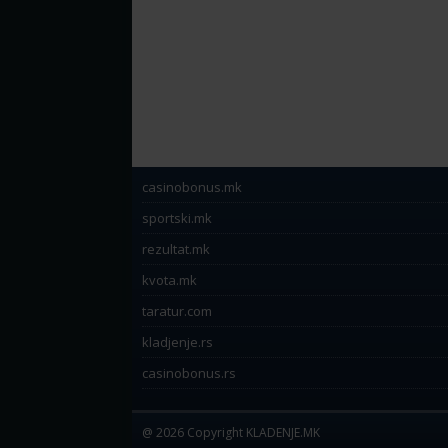
casinobonus.mk
sportski.mk
rezultat.mk
kvota.mk
taratur.com
kladjenje.rs
casinobonus.rs
@ 2026 Copyright KLADENJE.MK