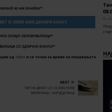
Тик
ожност за нов почеток*
08.
авг
XBET И ЗЕМИ 6000 ДЕНАРИ БОНУС
Пону
стар
БРАТА ОНЛАЈН ОБЛОЖУВАЛНИЦА*
ВАЛНИЦА СО ОДЛИЧНИ БОНУСИ*
НА
ации од
1xBet
и се точни за време на пишувањето
NEXT
ТИП НА ДЕНОТ: (21.12.2020,19:00)
МИТИЛАНД – НОРДСЈЕЛАНД