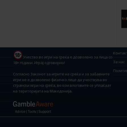
Контак
Учество во игри на среќа е дозволено за лица со
За нас
18+ години. Играј одговорно!
Полити
Согласно Законот за игрите на среќа и за забавните
игри не е дозволено физичко лице да учествува во
странски игри на среќа, во кои влоговите се уплаќаат
на територијата на Македонија.