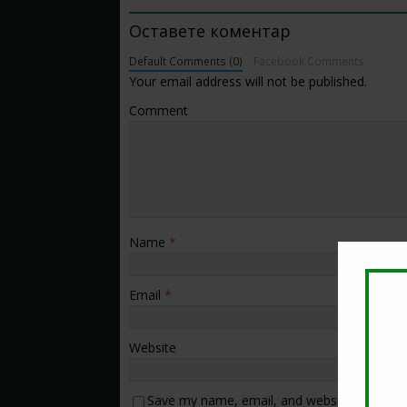
Оставете коментар
Default Comments (0)
Facebook Comments
Your email address will not be published.
Comment
Name
*
Email
*
Website
Save my name, email, and website in this b