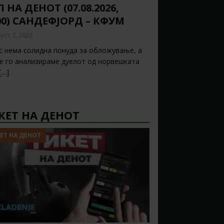
 НА ДЕНОТ (07.08.2026,
00) САНДЕФЈОРД – КФУМ
уст 7, 2026
с нема солидна понуда за обложување, а
ќе го анализираме дуелот од норвешката
[…]
КЕТ НА ДЕНОТ
ЕТ НА ДЕНОТ