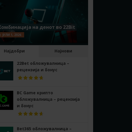
Комбинација на денот во 22Bit
ЈУЛИ 1, 2026
Најдобри
Најнови
22Bet обложувалница –
рецензија и бонус
BC Game крипто
обложувалница – рецензија
и бонус
Bet365 обложувалница –