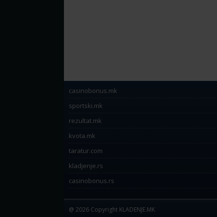
casinobonus.mk
sportski.mk
rezultat.mk
kvota.mk
taratur.com
kladjenje.rs
casinobonus.rs
@ 2026 Copyright KLADENJE.MK