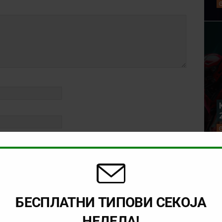
rowser for the next time I comment.
БЕСПЛАТНИ ТИПОВИ СЕКОЈА
НЕДЕЛА!