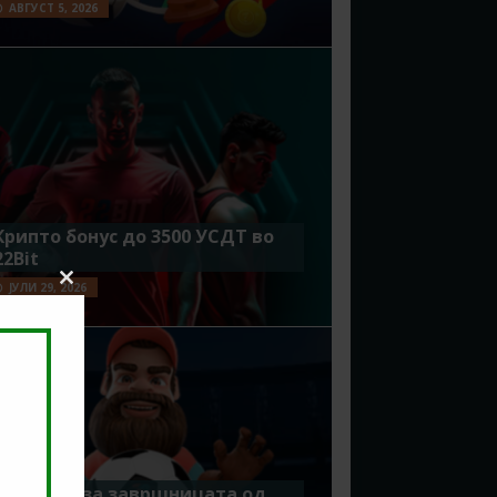
АВГУСТ 5, 2026
Крипто бонус до 3500 УСДТ во
22Bit
ЈУЛИ 29, 2026
Close
this
module
Идеално за завршницата од