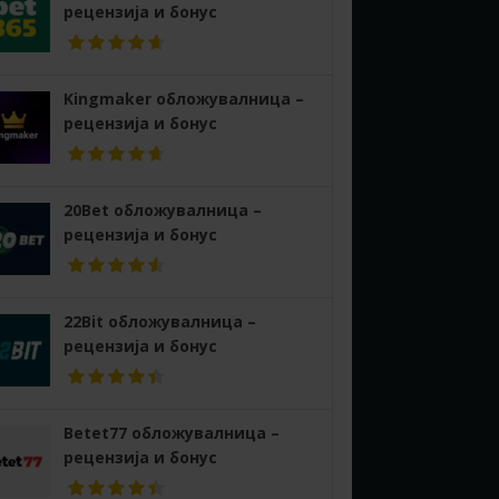
рецензија и бонус
Kingmaker обложувалница –
рецензија и бонус
20Bet обложувалница –
рецензија и бонус
22Bit обложувалница –
рецензија и бонус
Betet77 обложувалница –
рецензија и бонус