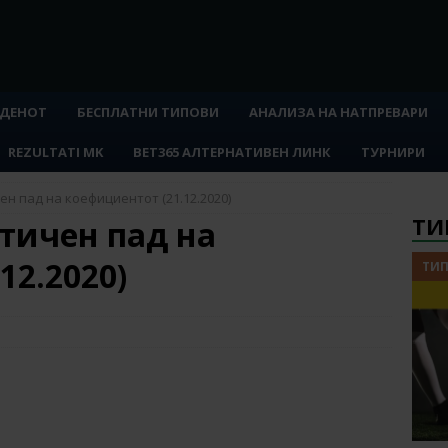
 ДЕНОТ
БЕСПЛАТНИ ТИПОВИ
АНАЛИЗА НА НАТПРЕВАРИ
REZULTATI MK
BET365 АЛТЕРНАТИВЕН ЛИНК
ТУРНИРИ
н пад на коефициентот (21.12.2020)
ТИ
тичен пад на
12.2020)
ТИП