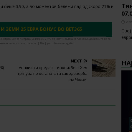
Тик
и беше 3.90, а во моментов бележи пад од скоро 21% и
07.
авг
 И ЗЕМИ 25 ЕВРА БОНУС ВО BET365
Овој
европ
. Потребна е регистрација. Има лимити за квоти, облози и плаќање. Добивките не го
ременски лимити и правила. | 18+ | gambleaware.org #Ad
NEXT
НА
20)
Анализа и предлог типови: Вест Хем
тргнува по останатата самодоверба
на Челзи!