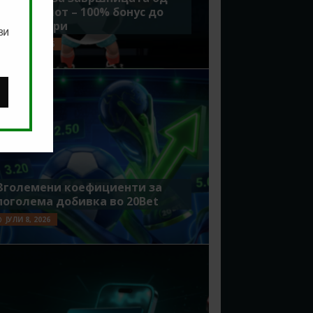
Мундијалот – 100% бонус до
7500 денари
ви
ЈУЛИ 15, 2026
Зголемени коефициенти за
поголема добивка во 20Bet
ЈУЛИ 8, 2026