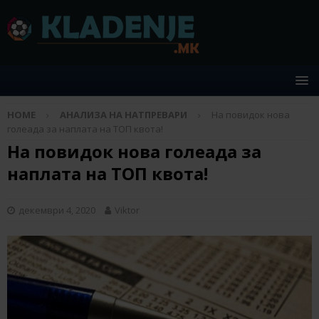
HOME
АНАЛИЗА НА НАТПРЕВАРИ
На повидок нова
голеада за наплата на ТОП квота!
На повидок нова голеада за
наплата на ТОП квота!
декември 4, 2020
Viktor