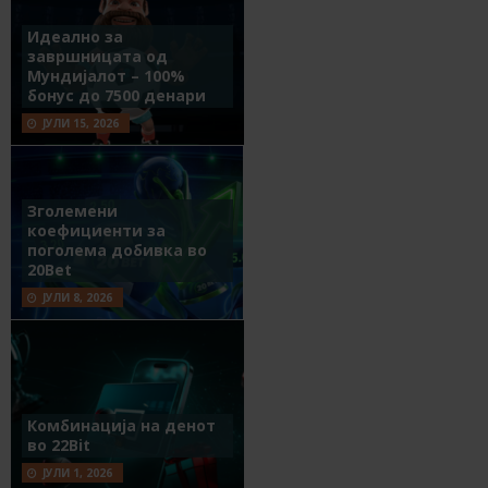
Идеално за
завршницата од
Мундијалот – 100%
бонус до 7500 денари
ЈУЛИ 15, 2026
Зголемени
коефициенти за
поголема добивка во
20Bet
ЈУЛИ 8, 2026
Комбинација на денот
во 22Bit
ЈУЛИ 1, 2026