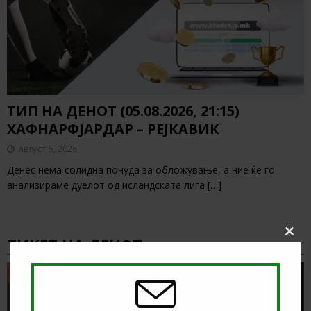
ТИП НА ДЕНОТ (05.08.2026, 21:15)
ХАФНАРФЈАРДАР – РЕЈКАВИК
август 5, 2026
Денес нема солидна понуда за обложување, а ние ќе го
анализираме дуелот од исландската лига
[…]
ТИКЕТ НА ДЕНОТ
Clos
this
modu
ТИКЕТ НА ДЕНОТ