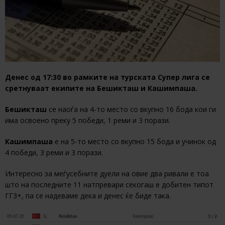
Денес од 17:30 во рамките на турската Супер лига се
сретнуваат екипите на Бешикташ и Кашимпаша.
Бешикташ
се наоѓа на 4-то место со вкупно 16 бода кои ги
има освоено преку 5 победи, 1 реми и 3 порази.
Кашимпаша
е на 5-то место со вкупно 15 бода и учинок од
4 победи, 3 реми и 3 порази.
Интересно за меѓусебните дуели на овие два ривали е тоа
што на последните 11 натпревари секогаш е добитен типот
ГГ3+, па се надеваме дека и денес ќе биде така.