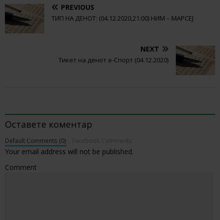
PREVIOUS
ТИП НА ДЕНОТ: (04.12.2020,21:00) НИМ – МАРСЕЈ
NEXT
Тикет на денот е-Спорт (04.12.2020)
BE THE FIRST TO COMMENT
Оставете коментар
Default Comments (0)
Facebook Comments
Your email address will not be published.
Comment