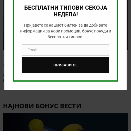
БЕСПЛАТНИ ТИПОВИ СЕКОЈА
НЕДЕЛА!
Пријавете се нашиот билтен за да добивате
информации за нови промоции, бонус понуди и
бесплатни типови!
Email
Email
Тикет на денот (среда, 05.08.2026)
август 5, 2026
ПРИЈАВИ СЕ
Денес имаме нешто послаба понуда, но затоа веќе утре таа
понуда ќе биде значително подобрена.
[…]
НАЈНОВИ БОНУС ВЕСТИ