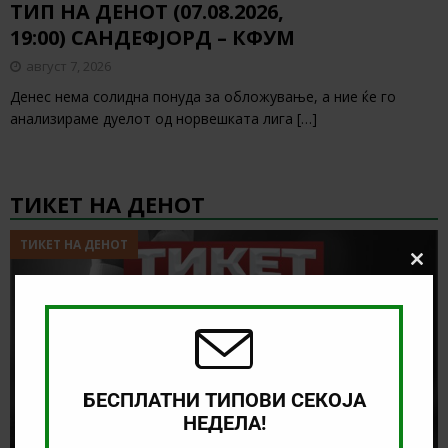
ТИП НА ДЕНОТ (07.08.2026,
19:00) САНДЕФЈОРД – КФУМ
август 7, 2026
Денес нема солидна понуда за обложување, а ние ќе го
анализираме дуелот од норвешката лига
[…]
ТИКЕТ НА ДЕНОТ
ТИКЕТ НА ДЕНОТ
Clos
this
modu
БЕСПЛАТНИ ТИПОВИ СЕКОЈА
НЕДЕЛА!