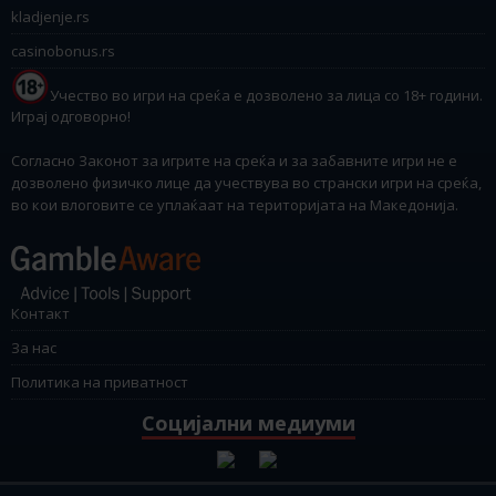
kladjenje.rs
casinobonus.rs
Учество во игри на среќа е дозволено за лица со 18+ години.
Играј одговорно!
Согласно Законот за игрите на среќа и за забавните игри не е
дозволено физичко лице да учествува во странски игри на среќа,
во кои влоговите се уплаќаат на територијата на Македонија.
Контакт
За нас
Политика на приватност
Социјални медиуми