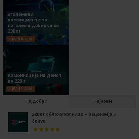
Зголемени
коефициенти за
поголема добивка во
20Bet
ЈУЛИ 8, 2026
Комбинација на денот
во 22Bit
ЈУЛИ 1, 2026
Најдобри
Најнови
22Bet обложувалница – рецензија и
бонус