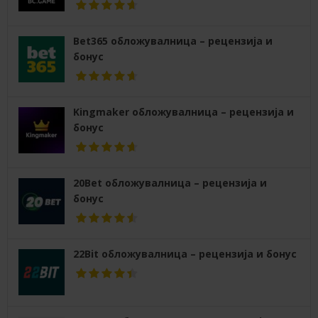
Bet365 обложувалница – рецензија и
бонус
Kingmaker обложувалница – рецензија и
бонус
20Bet обложувалница – рецензија и
бонус
22Bit обложувалница – рецензија и бонус