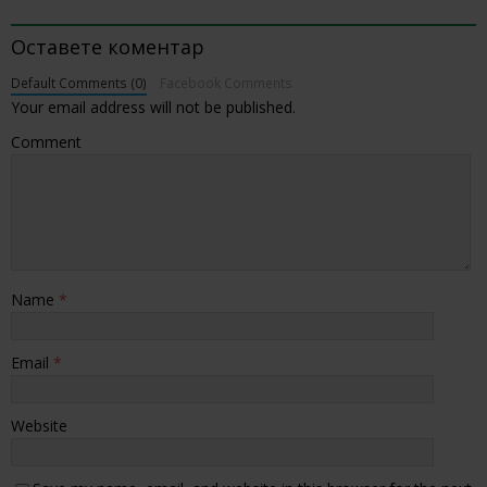
BE THE FIRST TO COMMENT
Оставете коментар
Default Comments (0)
Facebook Comments
Your email address will not be published.
Comment
Name
*
Email
*
Website