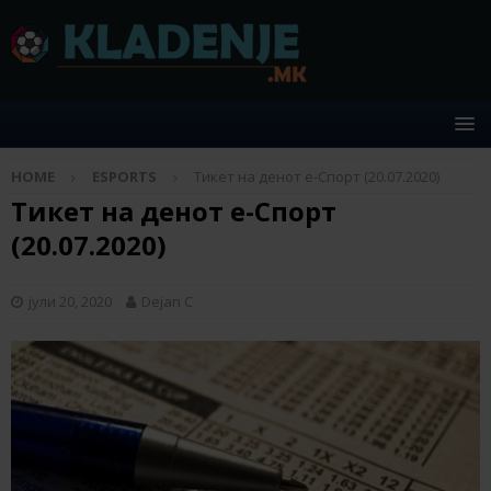
HOME
ESPORTS
Тикет на денот е-Спорт (20.07.2020)
Тикет на денот е-Спорт
(20.07.2020)
јули 20, 2020
Dejan C