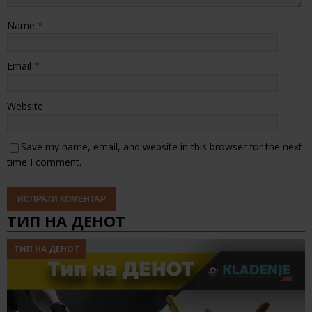
Name
*
Email
*
Website
Save my name, email, and website in this browser for the next
time I comment.
ТИП НА ДЕНОТ
ТИП НА ДЕНОТ