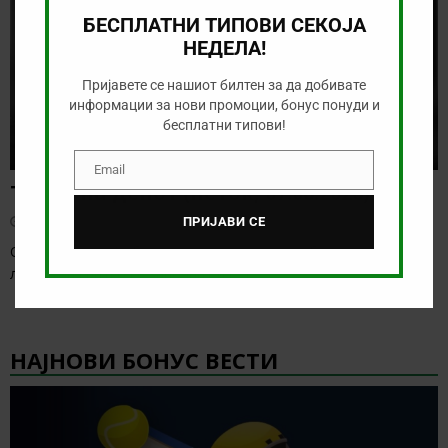
БЕСПЛАТНИ ТИПОВИ СЕКОЈА
НЕДЕЛА!
Пријавете се нашиот билтен за да добивате
информации за нови промоции, бонус понуди и
бесплатни типови!
Email
Email
Тикет на денот (петок, 07.08.2026)
август 7, 2026
ПРИЈАВИ СЕ
Овој викенд веќе бележиме старт на послабите европски
лиги, а за кратко ќе започнат и
[…]
НАЈНОВИ БОНУС ВЕСТИ