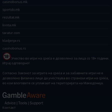
casinobonus.mk
sportski.mk
rezultat.mk
kvota.mk
taratur.com
kladjenje.rs
casinobonus.rs
Учество во игри на среќа е дозволено за лица со 18+ години.
Играј одговорно!
Согласно Законот за игрите на среќа и за забавните игри не е
дозволено физичко лице да учествува во странски игри на среќа,
во кои влоговите се уплаќаат на територијата на Македонија.
Контакт