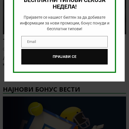
НЕДЕЛА!
Пријавете се нашиот билтен за да добивате
информации за нови промоции, бонус понуди и
бесплатни типови!
Тикет на денот (четврток, 06.08.2026)
Email
Email
август 6, 2026
ПРИЈАВИ СЕ
Денес се играат првите натпревари од третото коло на
квалификациите за Лига Европа и Лига
[…]
НАЈНОВИ БОНУС ВЕСТИ