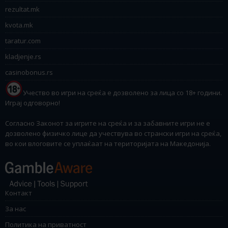
rezultat.mk
kvota.mk
taratur.com
kladjenje.rs
casinobonus.rs
Учество во игри на среќа е дозволено за лица со 18+ години.
Играј одговорно!
Согласно Законот за игрите на среќа и за забавните игри не е
дозволено физичко лице да учествува во странски игри на среќа,
во кои влоговите се уплаќаат на територијата на Македонија.
Контакт
За нас
Политика на приватност