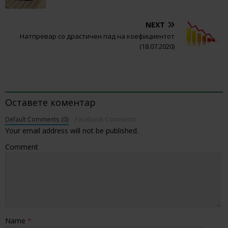
NEXT
Натпревар со драстичен пад на коефициентот
(18.07.2020)
BE THE FIRST TO COMMENT
Оставете коментар
Default Comments (0)
Facebook Comments
Your email address will not be published.
Comment
Name
*