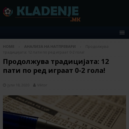
HOME
АНАЛИЗА НА НАТПРЕВАРИ
Продолжува
традицијата: 12 пати по ред играат 0-2 гола!
Продолжува традицијата: 12
пати по ред играат 0-2 гола!
јули 18, 2020
Viktor