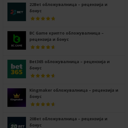
22Bet обложувалница – рецензија и
бонус
BC Game крипто обложувалница –
рецензија и бонус
Bet365 обложувалница – рецензија и
бонус
Kingmaker обложувалница – рецензија и
бонус
20Bet обложувалница – рецензија и
бонус