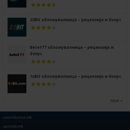
22Bit обложувалница – рецензија и бонус
Betet77 обложувалница – рецензија и
бонус
1xBit обложувалница – рецензија и бонус
Next »
casinobonus.mk
sportski.mk