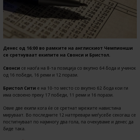
Денес од 16:00 во рамките на англискиот Чемпионши
се сретнуваат екипите на Свонси и Бристол.
Свонси
се наоѓа на 8-та позиција со вкупно 64 бода и учинок
од 16 победи, 16 реми и 12 порази.
Бристол Сити
е на 10-то место со вкупно 62 бода кои ги
има освоено преку 17 победи, 11 реми и 16 порази.
Овие две екипи кога ќе се сретнат мрежите навистина
мируваат. Во последните 12 натпревари меѓусебе секогаш се
постигнуваат по најмногу два гола, па очекуваме и денес да
биде така.