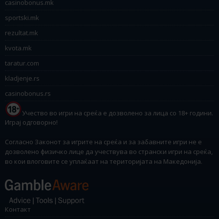
casinobonus.mk
sportski.mk
rezultat.mk
kvota.mk
taratur.com
kladjenje.rs
casinobonus.rs
Учество во игри на среќа е дозволено за лица со 18+ години.
Играј одговорно!
Согласно Законот за игрите на среќа и за забавните игри не е
дозволено физичко лице да учествува во странски игри на среќа,
во кои влоговите се уплаќаат на територијата на Македонија.
Контакт