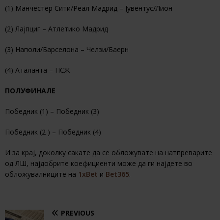
(1) Манчестер Сити/Реал Мадрид – Јувентус/Лион
(2) Лајпциг – Атлетико Мадрид
(3) Наполи/Барселона – Челзи/Баерн
(4) Аталанта – ПСЖ
ПОЛУФИНАЛЕ
Победник (1) – Победник (3)
Победник (2 ) – Победник (4)
И за крај, доколку сакате да се обложувате на натпреварите
од ЛШ, најдобрите коефициенти може да ги најдете во
обложувалниците на
1xBet
и
Bet365
.
PREVIOUS