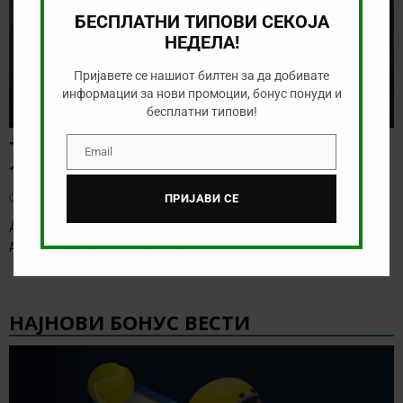
БЕСПЛАТНИ ТИПОВИ СЕКОЈА
НЕДЕЛА!
Пријавете се нашиот билтен за да добивате
информации за нови промоции, бонус понуди и
бесплатни типови!
Тикет на денот (понеделник,
Email
Email
10.08.2026)
август 10, 2026
ПРИЈАВИ СЕ
Денешната понуда не е баш инспиративна, но повеќе нема
денови каде што е тешко да
[…]
НАЈНОВИ БОНУС ВЕСТИ