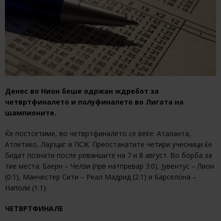
Денес во Нион беше одржан ждребот за
четвртфиналето и полуфиналето во Лигата на
шампионите.
Ќе постсетиме, во четвртфиналето се веќе: Аталанта,
Атлетико, Лајпциг и ПСЖ. Преостанатите четири учесници ќе
бидат познати после реваншите на 7 и 8 август. Во борба за
тие места: Баерн – Челзи (прв натпревар 3:0), Јувентус – Лион
(0:1), Манчестер Сити – Реал Мадрид (2:1) и Барселона –
Наполи (1:1).
ЧETВРТФИНАЛЕ