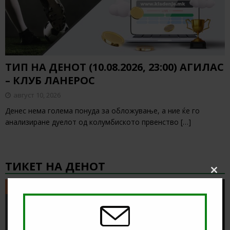
ТИП НА ДЕНОТ (10.08.2026, 23:00) АГИЛАС
– КЛУБ ЛАНЕРОС
август 10, 2026
Денес нема голема понуда за обложување, а ние ќе го
анализиране дуелот од колумбиското првенство
[…]
ТИКЕТ НА ДЕНОТ
Clos
this
ТИКЕТ НА ДЕНОТ
modu