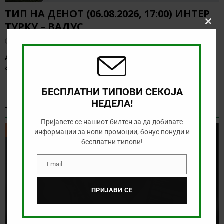
ТИП НА ДЕНОТ (06.08.2026, 17:00) ИНТЕР
ТУРКУ – ВАДУС
Clos
this
август 6, 2026
modu
Денес има солидна понуда за обложување, а ние ќе го
анализираме дуелот од Конференциската лига
[…]
БЕСПЛАТНИ ТИПОВИ СЕКОЈА
НЕДЕЛА!
ТИКЕТ НА ДЕНОТ
Пријавете се нашиот билтен за да добивате
ТИКЕТ НА ДЕНОТ
информации за нови промоции, бонус понуди и
бесплатни типови!
Email
Email
ПРИЈАВИ СЕ