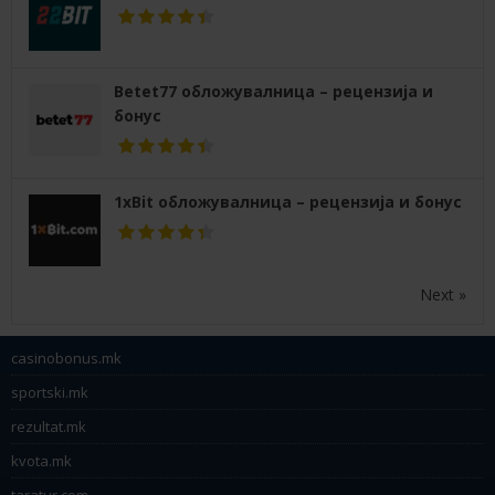
Betet77 обложувалница – рецензија и
бонус
1xBit обложувалница – рецензија и бонус
Next »
casinobonus.mk
sportski.mk
rezultat.mk
kvota.mk
taratur.com