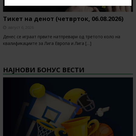
Тикет на денот (четврток, 06.08.2026)
август 6, 2026
Денес се играат првите натпревари од третото коло на
квалификациите за Лига Европа и Лига
[…]
НАЈНОВИ БОНУС ВЕСТИ