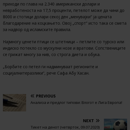
приходи по глава на 2.340 американски долари и
невработеноста на 17,5 проценти, петелот може да чини до
8000 и стотици долари секој ден „менувајки“ ја цената
благодарение на коцкањето. Овој „спорт“ исто така се смета
за надвор од исламските правила.
Најмногу ценети птици се штетници – петлите со турско или
индиско потекло со мускулни нозе и вратови. Сопствениците
се грижат многу за нив, со строга диета и обука.
„Борбите со петел ги надминуваат регионите и
социјалнитеразлики“, рече Сафа Абу Хасан.
PREVIOUS
Анализа и предлог типови: Влогот е Лига Европа!
NEXT
Тикет на денот (четврток, 09.07.2020)