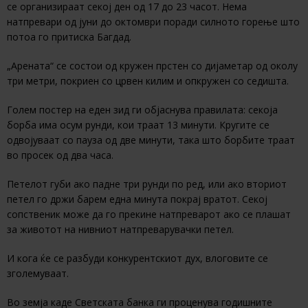
се организираат секој ден од 17 до 23 часот. Нема
натпревари од јуни до октомври поради силното горење што
потоа го притиска Багдад.
„Арената“ се состои од кружен прстен со дијаметар од околу
три метри, покриен со црвен килим и опкружен со седишта.
Голем постер на еден зид ги објаснува правилата: секоја
борба има осум рунди, кои траат 13 минути. Кругите се
одвојуваат со пауза од две минути, така што борбите траат
во просек од два часа.
Петелот губи ако падне три рунди по ред, или ако вториот
петел го држи барем една минута покрај вратот. Секој
сопственик може да го прекине натпреварот ако се плашат
за животот на нивниот натпреварувачки петел.
И кога ќе се разбуди конкурентскиот дух, влоговите се
зголемуваат.
Во земја каде Светската банка ги проценува годишните