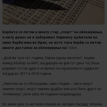
Борбата со петли е многу стар „спорт“ за обложување,
а ниту денес не е заборавен. Најмногу љубители на
овие борби има во Ирак, но исто така борби со петли
имате достапно за обложување на
1xBet
.
„Доаѓам тука пет години, барем еднаш месечно“, изјави
Ахмед Абабар за АФП, алудирајќи на фактот дека тој беше
редовен гостин дури и за време на најнасилните судири во
Багдад во 2017 и 2018 година.
„Никогаш не се обложувам, само гледам – ова е мојот
омилен спорт, мојот омилен фудбал или што било друго на
телевизија“, рече овој 43-годишен водоводџија.
Во мала куќа со метален покрив во западен Багдад, тепачки