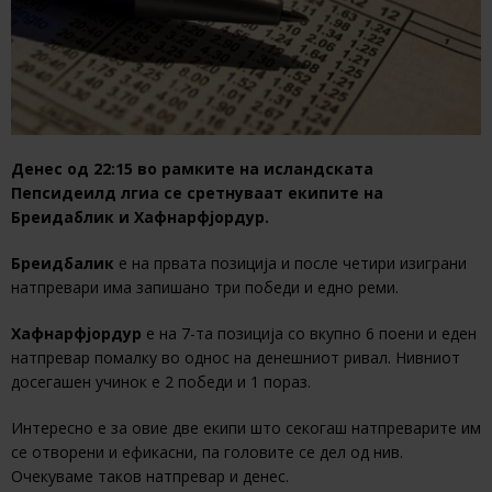
Денес од 22:15 во рамките на исландската
Пепсидеилд лгиа се сретнуваат екипите на
Бреидаблик и Хафнарфјордур.
Бреидбалик
е на првата позиција и после четири изиграни
натпревари има запишано три победи и едно реми.
Хафнарфјордур
е на 7-та позиција со вкупно 6 поени и еден
натпревар помалку во однос на денешниот ривал. Нивниот
досегашен учинок е 2 победи и 1 пораз.
Интересно е за овие две екипи што секогаш натпреварите им
се отворени и ефикасни, па головите се дел од нив.
Очекуваме таков натпревар и денес.