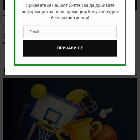
Пријавете се нашиот билтен за да добивате
информации за нови промоции, бонус понуди и
Тикет на денот (четврток, 06.08.2026)
бесплатни типови!
август 6, 2026
Email
Email
Денес се играат првите натпревари од третото коло на
квалификациите за Лига Европа и Лига
[…]
ПРИЈАВИ СЕ
НАЈНОВИ БОНУС ВЕСТИ