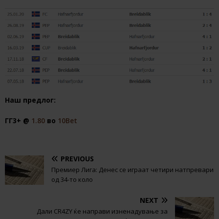
Наш предлог:
ГГ3+ @
1.80
во
10Bet
PREVIOUS
Премиер Лига: Денес се играат четири натпревари
од 34-то коло
NEXT
Дали CR4ZY ќе направи изненадување за