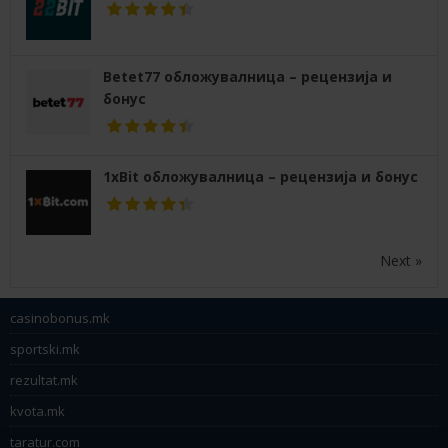
Betet77 обложувалница – рецензија и
бонус
1xBit обложувалница – рецензија и бонус
Next »
casinobonus.mk
sportski.mk
rezultat.mk
kvota.mk
taratur.com