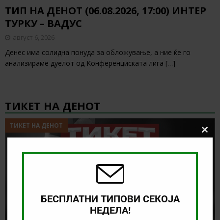
ТИП НА ДЕНОТ (06.08.2026, 17:00) ИНТЕР
ТУРКУ – ВАДУС
август 6, 2026
Денес има солидна понуда за обложување, а ние ќе го
анализираме дуелот од Конференциската лига
[…]
ТИКЕТ НА ДЕНОТ
ТИКЕТ НА ДЕНОТ
Clos
this
modu
БЕСПЛАТНИ ТИПОВИ СЕКОЈА
НЕДЕЛА!