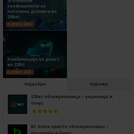
Зголемени
коефициенти за
поголема добивка во
20Bet
ЈУЛИ 8, 2026
Комбинација на денот
во 22Bit
ЈУЛИ 1, 2026
Најдобри
Најнови
22Bet обложувалница – рецензија и
бонус
BC Game крипто обложувалница –
рецензија и бонус