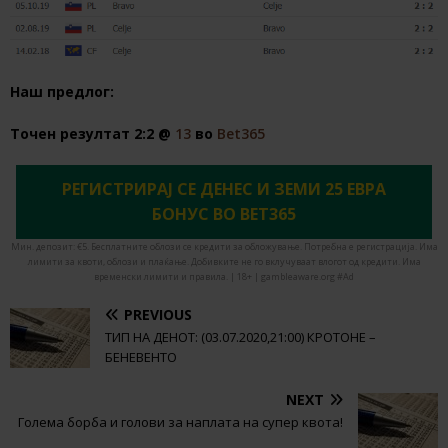
Наш предлог:
Точен резултат 2:2 @
13
во
Bet365
РЕГИСТРИРАЈ СЕ ДЕНЕС И ЗЕМИ 25 ЕВРА
БОНУС ВО BET365
Мин. депозит: €5. Бесплатните облози се кредити за обложување. Потребна е регистрација. Има
лимити за квоти, облози и плаќање. Добивките не го вклучуваат влогот од кредити. Има
временски лимити и правила. | 18+ | gambleaware.org #Ad
PREVIOUS
ТИП НА ДЕНОТ: (03.07.2020,21:00) КРОТОНЕ –
БЕНЕВЕНТО
NEXT
Голема борба и голови за наплата на супер квота!