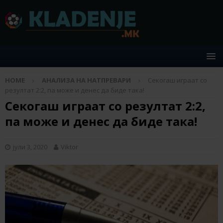
HOME
АНАЛИЗА НА НАТПРЕВАРИ
Секогаш играат со
резултат 2:2, па може и денес да биде така!
Секогаш играат со резултат 2:2,
па може и денес да биде така!
јули 3, 2020
Viktor