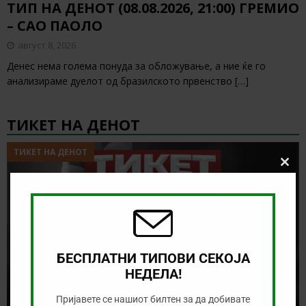
ТИП НА ДЕНОТ (08.08.2026, 21:00) ГРЕМИО
– САО ПАОЛО
август 8, 2026
Денес нема голема понуда за обложување, а ние ќе го
анализираме дуелот од бразилското првенство
[…]
ТИКЕТ НА ДЕНОТ
ТИКЕТ НА ДЕНОТ
Clos
this
modu
БЕСПЛАТНИ ТИПОВИ СЕКОЈА
НЕДЕЛА!
Пријавете се нашиот билтен за да добивате