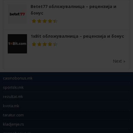
Betet77 обложувалница – рецензија и
бонус
1xBit обложувалница – рецензија и бонус
Next »
casinobonus.mk
sportski.mk
rezultat.mk
kvota.mk
taratur.com
kladjenje.rs