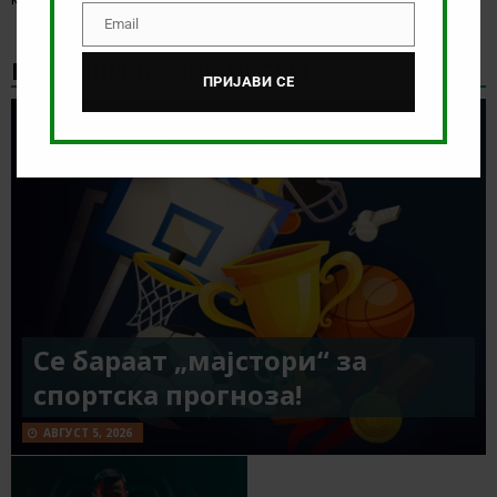
Email
Email
НАЈНОВИ БОНУС ВЕСТИ
ПРИЈАВИ СЕ
Се бараат „мајстори“ за
спортска прогноза!
АВГУСТ 5, 2026