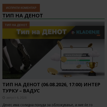
ТИП НА ДЕНОТ
ТИП НА ДЕНОТ
ТИП НА ДЕНОТ (06.08.2026, 17:00) ИНТЕР
ТУРКУ – ВАДУС
август 6, 2026
Денес има солидна понуда за обложување, а ние ќе го