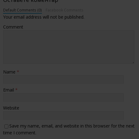
Default Comments (0)
Facebook Comments
Your email address will not be published.
Comment
Name
*
Email
*
Website
Save my name, email, and website in this browser for the next
time I comment.