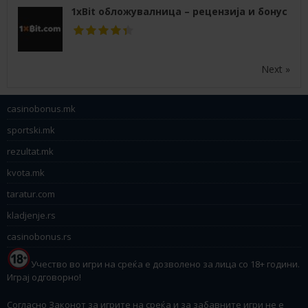
1xBit обложувалница – рецензија и бонус
Next »
casinobonus.mk
sportski.mk
rezultat.mk
kvota.mk
taratur.com
kladjenje.rs
casinobonus.rs
Учество во игри на среќа е дозволено за лица со 18+ години.
Играј одговорно!
Согласно Законот за игрите на среќа и за забавните игри не е