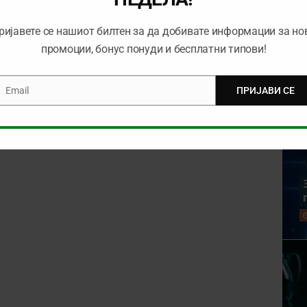
rowser for the next time I comment.
ријавете се нашиот билтен за да добивате информации за но
промоции, бонус понуди и бесплатни типови!
Email
ПРИЈАВИ СЕ
mail