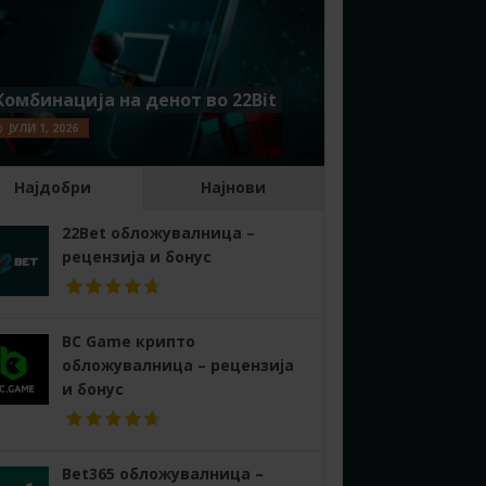
Комбинација на денот во 22Bit
ЈУЛИ 1, 2026
Најдобри
Најнови
22Bet обложувалница –
рецензија и бонус
BC Game крипто
обложувалница – рецензија
и бонус
Bet365 обложувалница –