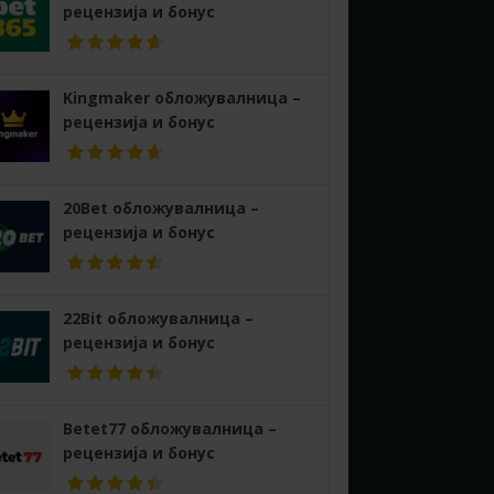
рецензија и бонус
Kingmaker обложувалница –
рецензија и бонус
20Bet обложувалница –
рецензија и бонус
22Bit обложувалница –
рецензија и бонус
Betet77 обложувалница –
рецензија и бонус