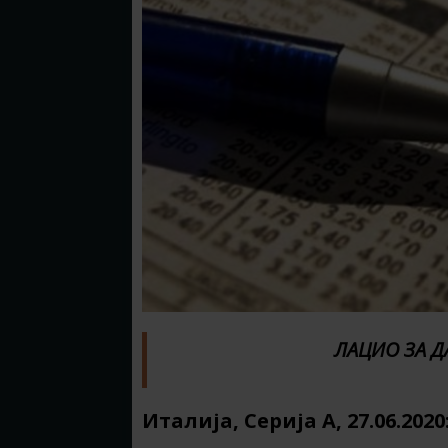
ЛАЦИО ЗА Д
Италија, Серија А, 27.06.20