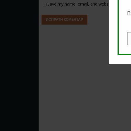
Save my name, email, and website in this b
П
E