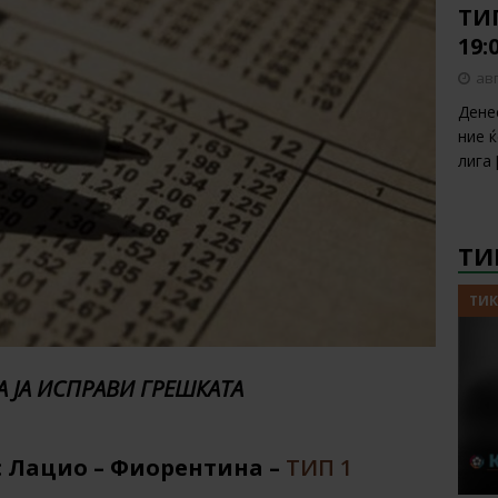
ТИП
19:
авг
Дене
ние 
лига
ТИ
ТИК
А ЈА ИСПРАВИ ГРЕШКАТА
20: Лацио – Фиорентина –
ТИП 1