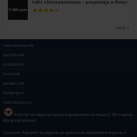
1xBit обложувалница – рецензија и бонус
Next »
casinobonus.mk
sportski.mk
rezultat.mk
kvota.mk
taratur.com
kladjenje.rs
casinobonus.rs
Учество во игри на среќа е дозволено за лица со 18+ години.
Играј одговорно!
Согласно Законот за игрите на среќа и за забавните игри не е