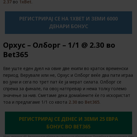
2.37
во
1xBet
.
РЕГИСТРИРАЈ СЕ НА 1XBET И ЗЕМИ 6000
ДЕНАРИ БОНУС
Орхус – Олборг – 1/1 @ 2.30 во
Bet365
Еве уште еден дуел на овие две екипи во краток временски
период. Верувале или не, Орхус и Олборг веќе два пати играа
во јуни и сега по трет пат ќе ја мерат силата. Олборг се
спрема за финале, па овој натпревар и нема толку големо
значење за нив. Сметаме дека домаќините ќе го искористат
тоа и предлагаме 1/1 со квота
2.30
во
Bet365
.
РЕГИСТРИРАЈ СЕ ДЕНЕС И ЗЕМИ 25 ЕВРА
БОНУС ВО BET365
Мин. депозит: €5. Бесплатните облози се кредити за обложување. Потребна е регистрација. Има