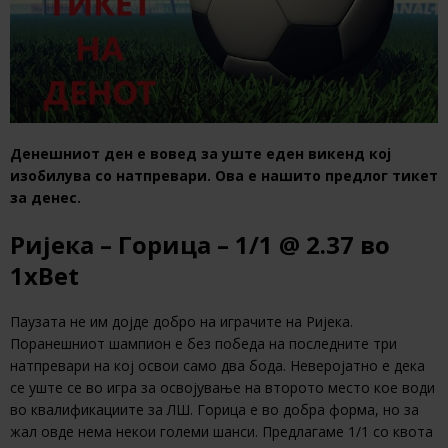
Денешниот ден е вовед за уште еден викенд кој
изобилува со натпревари. Ова е нашито предлог тикет
за денес.
Ријека – Горица – 1/1 @ 2.37 во
1xBet
Паузата не им дојде добро на играчите на Ријека.
Поранешниот шампион е без победа на последните три
натпревари на кој освои само два бода. Неверојатно е дека
се уште се во игра за освојување на второто место кое води
во квалификациите за ЛШ. Горица е во добра форма, но за
жал овде нема некои големи шанси. Предлагаме 1/1 со квота