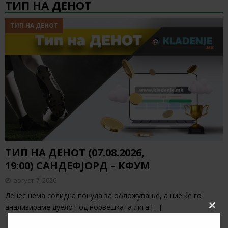
ТИП НА ДЕНОТ
ТИП НА ДЕНОТ
ТИП НА ДЕНОТ (07.08.2026,
19:00) САНДЕФЈОРД – КФУМ
август 7, 2026
Денес нема солидна понуда за обложување, а ние ќе го
анализираме дуелот од норвешката лига
[…]
Clos
this
modu