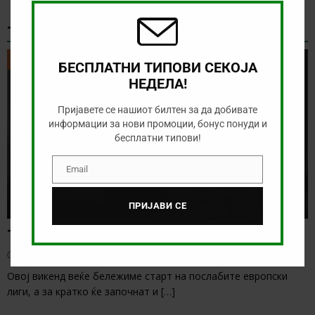
ТИКЕТ НА ДЕНОТ
ТИКЕТ НА ДЕНОТ
БЕСПЛАТНИ ТИПОВИ СЕКОЈА
НЕДЕЛА!
Пријавете се нашиот билтен за да добивате
информации за нови промоции, бонус понуди и
бесплатни типови!
Email
Email
ПРИЈАВИ СЕ
Тикет на денот (петок, 07.08.2026)
август 7, 2026
Овој викенд веќе бележиме старт на послабите европски
лиги, а за кратко ќе започнат и
[…]