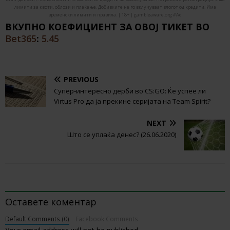
лимити за квоти, облози и плаќање. Добивките не го вклучуваат влогот од кредити. Има
временски лимити и правила. | 18+ | gambleaware.org #Ad
ВКУПНО КОЕФИЦИЕНТ ЗА ОВОЈ ТИКЕТ ВО
Bet365
:
5.45
PREVIOUS
Супер-интересно дерби во CS:GO: Ќе успее ли
Virtus Pro да ја прекине серијата на Team Spirit?
NEXT
Што се уплаќа денес? (26.06.2020)
BE THE FIRST TO COMMENT
Оставете коментар
Default Comments (0)
Facebook Comments