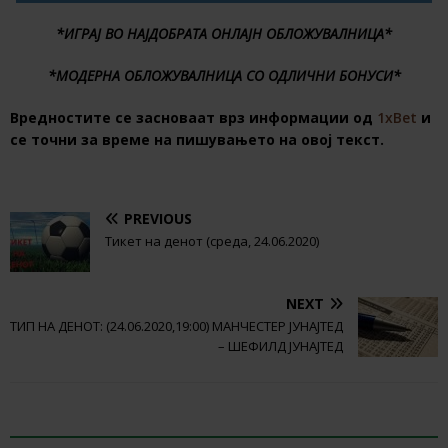
*ИГРАЈ ВО НАЈДОБРАТА ОНЛАЈН ОБЛОЖУВАЛНИЦА*
*МОДЕРНА ОБЛОЖУВАЛНИЦА СО ОДЛИЧНИ БОНУСИ*
Вредностите се засноваат врз информации од
1xBet
и
се точни за време на пишувањето на овој текст.
PREVIOUS
Тикет на денот (среда, 24.06.2020)
NEXT
ТИП НА ДЕНОТ: (24.06.2020,19:00) МАНЧЕСТЕР ЈУНАЈТЕД
– ШЕФИЛД ЈУНАЈТЕД
BE THE FIRST TO COMMENT