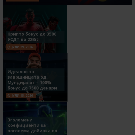
Крипто бонус до 3500
УСДТ во 22Bit
ЈУЛИ 29, 2026
Идеално за
завршницата од
Мундијалот – 100%
бонус до 7500 денари
ЈУЛИ 15, 2026
Зголемени
коефициенти за
поголема добивка во