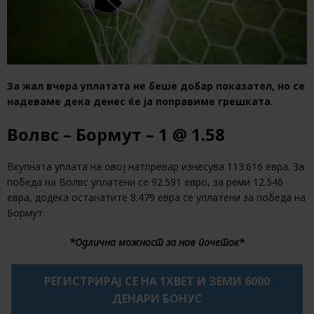
За жал вчера уплатата не беше добар показател, но се
надеваме дека денес ќе ја поправиме грешката.
Волвс – Бормут – 1 @ 1.58
Вкупната уплата на овој натпревар изнесува 113.616 евра. За
победа на Волвс уплатени се 92.591 евро, за реми 12.546
евра, додека останатите 8.479 евра се уплатени за победа на
Бормут.
*Одлична можност за нов почеток*
РЕГИСТРИРАЈ СЕ НА 1XBET И ЗЕМИ 6000
ДЕНАРИ БОНУС