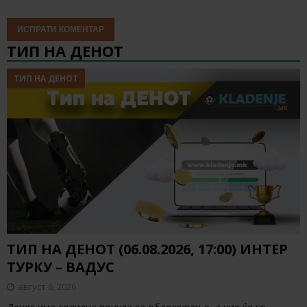
ТИП НА ДЕНОТ
ТИП НА ДЕНОТ
ТИП НА ДЕНОТ (06.08.2026, 17:00) ИНТЕР
ТУРКУ – ВАДУС
август 6, 2026