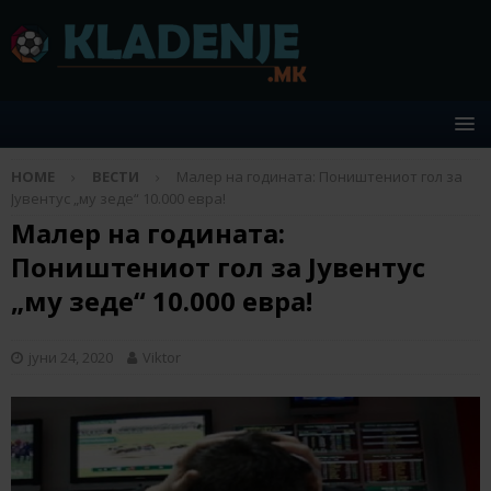
HOME
ВЕСТИ
Малер на годината: Поништениот гол за
Јувентус „му зеде“ 10.000 евра!
Малер на годината:
Поништениот гол за Јувентус
„му зеде“ 10.000 евра!
јуни 24, 2020
Viktor