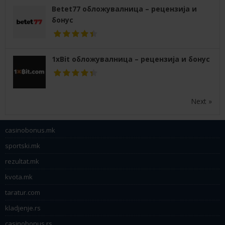
Betet77 обложувалница – рецензија и
бонус
1xBit обложувалница – рецензија и бонус
Next »
casinobonus.mk
sportski.mk
rezultat.mk
kvota.mk
taratur.com
kladjenje.rs
casinobonus.rs