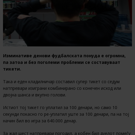
Изминативе денови фудбалската понуда е огромна,
па затоа и без поголеми проблеми се составуваат
тикети.
Така и еден кладилничар составил супер тикет со седум
натпревари изиграни комбинирано со конечен исход или
двојна шанса и вкупно голови.
Истиот тој тикет го уплатил за 100 денари, но само 10
секунди покасно го ре-уплатил уште за 100 денари, па на тој
начин бил во игра за 640.000 денар.
За жал шест натпревари погодил, а кобен бил дуелот помеѓу