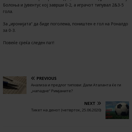
Болоња и Јувентус кој заврши 0-2, а играчот типувал 2&3-5
гола.
За „иронијата“ да биде поголема, поништен е гол на Роналдо
за 0-3.
Повеќе среќа следен пат!
PREVIOUS
Анализа и предлог типови: Дали Aталанта ќе ги
„нападне“ Римјаните?
NEXT
Тикет на денот (четврток, 25.06.2020)