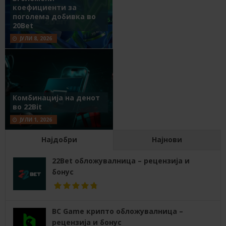
коефициенти за
поголема добивка во
20Bet
ЈУЛИ 8, 2026
Комбинација на денот
во 22Bit
ЈУЛИ 1, 2026
Најдобри
Најнови
22Bet обложувалница – рецензија и
бонус
BC Game крипто обложувалница –
рецензија и бонус