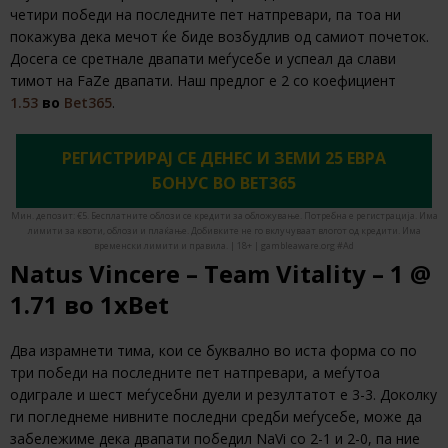
четири победи на последните пет натпревари, па тоа ни
покажува дека мечот ќе биде возбудлив од самиот почеток.
Досега се сретнале двапати меѓусебе и успеал да слави
тимот на FaZe двапати. Наш предлог е 2 со коефициент
1.53
во
Bet365
.
РЕГИСТРИРАЈ СЕ ДЕНЕС И ЗЕМИ 25 ЕВРА
БОНУС ВО BET365
Мин. депозит: €5. Бесплатните облози се кредити за обложување. Потребна е регистрација. Има
лимити за квоти, облози и плаќање. Добивките не го вклучуваат влогот од кредити. Има
временски лимити и правила. | 18+ | gambleaware.org #Ad
Natus Vincere – Team Vitality – 1 @
1.71
во
1xBet
Два израмнети тима, кои се буквално во иста форма со по
три победи на последните пет натпревари, а меѓутоа
одиграле и шест меѓусебни дуели и резултатот е 3-3. Доколку
ги погледнеме нивните последни средби меѓусебе, може да
забележиме дека двапати победил NaVi со 2-1 и 2-0, па ние