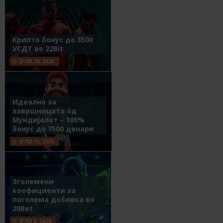
Крипто бонус до 3500
УСДТ во 22Bit
ЈУЛИ 29, 2026
Идеално за
завршницата од
Мундијалот – 100%
бонус до 7500 денари
ЈУЛИ 15, 2026
Зголемени
коефициенти за
поголема добивка во
20Bet
ЈУЛИ 8, 2026