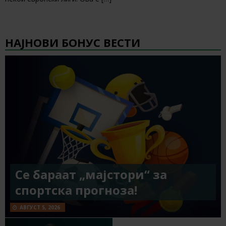
НАЈНОВИ БОНУС ВЕСТИ
Се бараат „мајстори“ за
спортска прогноза!
АВГУСТ 5, 2026