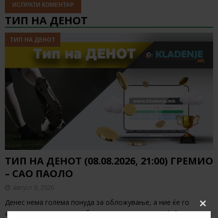
ТИП НА ДЕНОТ
ТИП НА ДЕНОТ
ТИП НА ДЕНОТ (08.08.2026, 21:00) ГРЕМИО
– САО ПАОЛО
август 8, 2026
Денес нема голема понуда за обложување, а ние ќе го
Clos
анализираме дуелот од бразилското првенство
[…]
this