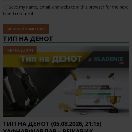
Save my name, email, and website in this browser for the next
time I comment.
ТИП НА ДЕНОТ
ТИП НА ДЕНОТ
ТИП НА ДЕНОТ (05.08.2026, 21:15)
ХАФНАРФЈАРДАР – РЕЈКАВИК