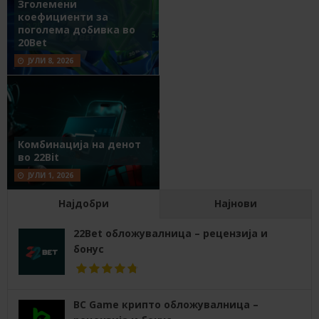
Зголемени
коефициенти за
поголема добивка во
20Bet
ЈУЛИ 8, 2026
Комбинација на денот
во 22Bit
ЈУЛИ 1, 2026
Најдобри
Најнови
22Bet обложувалница – рецензија и
бонус
BC Game крипто обложувалница –