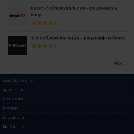
Betet77 обложувалница – рецензија и
бонус
1xBit обложувалница – рецензија и бонус
Next »
casinobonus.mk
sportski.mk
rezultat.mk
kvota.mk
taratur.com
kladjenje.rs