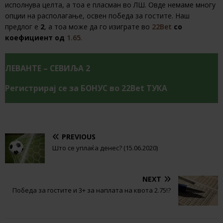
исполнува целта, а тоа е пласман во ЛШ. Овде немаме многу
опции на располагање, освен победа за гостите. Наш
предлог е
2
,
а тоа може да го изиграте во
22Bet
со
коефициент од
1.65
.
ЛЕВАНТЕ – СЕВИЉА 2
Регистрирај се за БОНУС во 22Bet ТУКА
PREVIOUS
Што се уплаќа денес? (15.06.2020)
NEXT
Победа за гостите и 3+ за наплата на квота 2.75!?