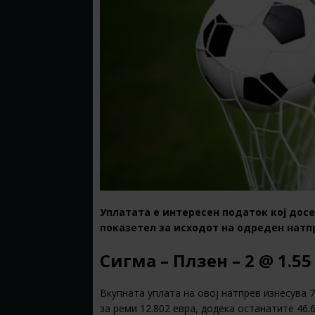
Уплатата е интересен податок кој досе
показетел за исходот на одреден натпр
Сигма – Плзен – 2 @ 1.55
Вкупната уплата на овој натпрев изнесува 7
за реми 12.802 евра, додека останатите 46.