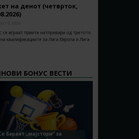
ет на денот (четврток,
08.2026)
уст 6, 2026
с се играат првите натпревари од третото
 на квалификациите за Лига Европа и Лига
ЈНОВИ БОНУС ВЕСТИ
Се бараат „мајстори“ за