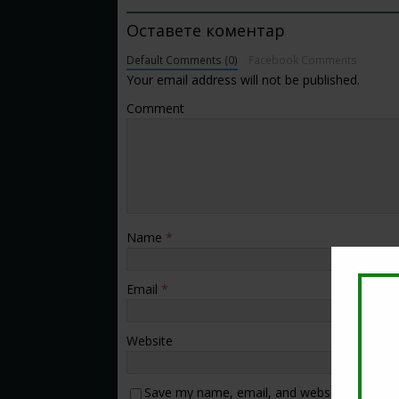
Оставете коментар
Default Comments (0)
Facebook Comments
Your email address will not be published.
Comment
Name
*
Email
*
Website
Save my name, email, and website in this b