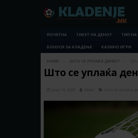
ПОЧЕТНА
ТИКЕТ НА ДЕНОТ
ТИП НА
БОНУСИ ЗА КЛАДЕЊЕ
КАЗИНО ИГРИ
HOME
ШТО СЕ УПЛАЌА ДЕНЕС?
Што
Што се уплаќа дене
јуни 14, 2020
Viktor
Што се уплаќа д