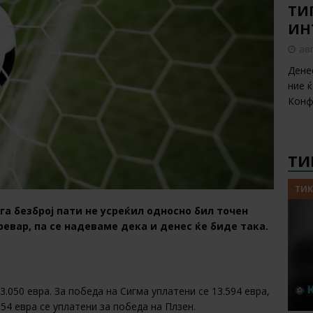
ТИП
ИН
авг
Дене
ние 
Конф
ТИ
ТИК
га безброј пати не усреќил односно бил точен
евар, па се надеваме дека и денес ќе биде така.
3.050 евра. За победа на Сигма уплатени се 13.594 евра,
654 евра се уплатени за победа на Плзен.