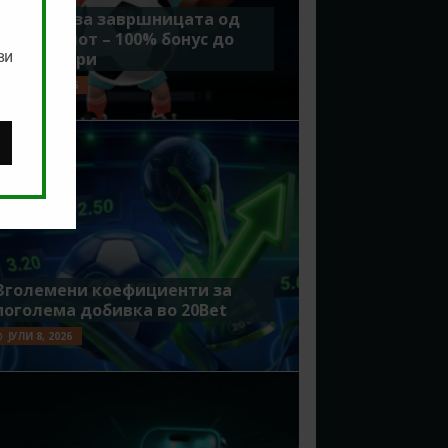
Идеално за завршницата од
Мундијалот – 100% бонус до
ви
7500 денари
ЈУЛИ 15, 2026
Зголемени коефициенти за
поголема добивка во 20Bet
ЈУЛИ 8, 2026