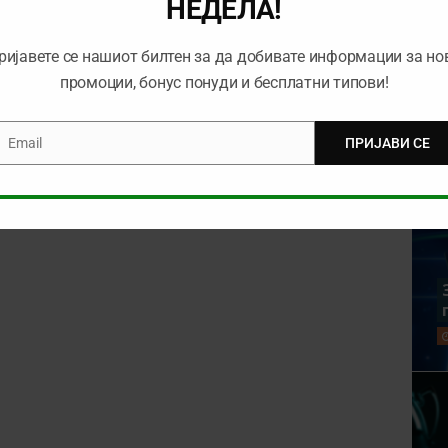
НЕДЕЛА!
ријавете се нашиот билтен за да добивате информации за но
промоции, бонус понуди и бесплатни типови!
Email
ПРИЈАВИ СЕ
mail