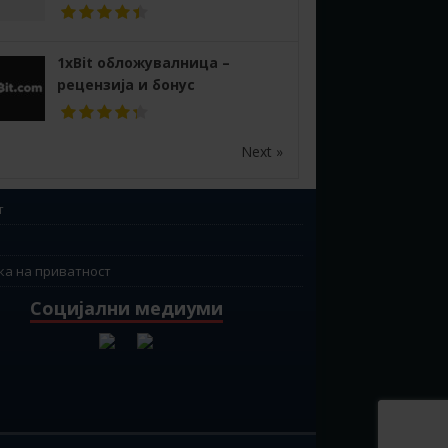
1xBit обложувалница –
рецензија и бонус
Next »
т
ка на приватност
Социјални медиуми