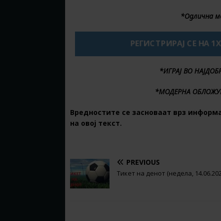
*Одлична м
РЕГИСТРИРАЈ СЕ НА 1
*ИГРАЈ ВО НАЈДО
*МОДЕРНА ОБЛОЖУ
Вредностите се засноваат врз информ
на овој текст.
PREVIOUS
Тикет на денот (недела, 14.06.202
BE THE FIRST TO COMMENT