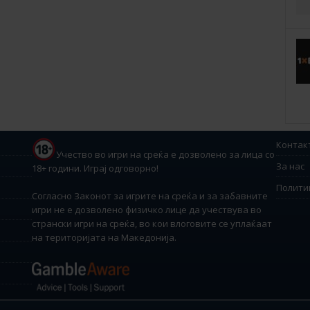
Контак
Учество во игри на среќа е дозволено за лица со
За нас
18+ години. Играј одговорно!
Полити
Согласно Законот за игрите на среќа и за забавните
игри не е дозволено физичко лице да учествува во
странски игри на среќа, во кои влоговите се уплаќаат
на територијата на Македонија.