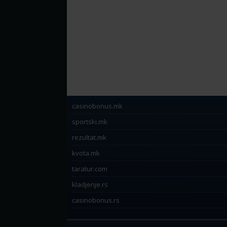
casinobonus.mk
sportski.mk
rezultat.mk
kvota.mk
taratur.com
kladjenje.rs
casinobonus.rs