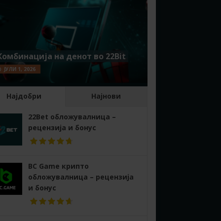
Комбинација на денот во 22Bit
ЈУЛИ 1, 2026
Најдобри
Најнови
22Bet обложувалница –
рецензија и бонус
BC Game крипто
обложувалница – рецензија
и бонус