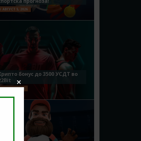
спортска прогноза!
АВГУСТ 5, 2026
Крипто бонус до 3500 УСДТ во
22Bit
Close
ЈУЛИ 29, 2026
this
module