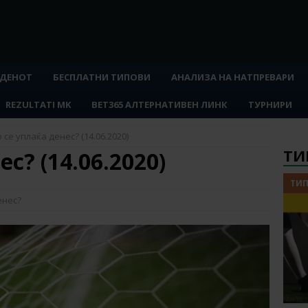
 ДЕНОТ
БЕСПЛАТНИ ТИПОВИ
АНАЛИЗА НА НАТПРЕВАРИ
REZULTATI MK
BET365 АЛТЕРНАТИВЕН ЛИНК
ТУРНИРИ
 се уплаќа денес? (14.06.2020)
ТИ
с? (14.06.2020)
ТИП
енес?