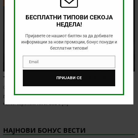
ТИКЕТ НА ДЕНОТ
БЕСПЛАТНИ ТИПОВИ СЕКОЈА
НЕДЕЛА!
Пријавете се нашиот билтен за да добивате
информации за нови промоции, бонус понуди и
бесплатни типови!
Email
Email
Тикет на денот (сабота, 08.08.2026)
ПРИЈАВИ СЕ
август 8, 2026
Понудата за денес е солидна, а веќе бележиме старт на
некои европски лиги. Ова е
[…]
НАЈНОВИ БОНУС ВЕСТИ