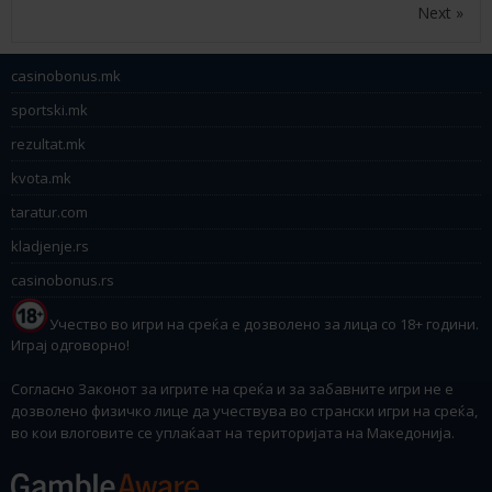
Next »
casinobonus.mk
sportski.mk
rezultat.mk
kvota.mk
taratur.com
kladjenje.rs
casinobonus.rs
Учество во игри на среќа е дозволено за лица со 18+ години.
Играј одговорно!
Согласно Законот за игрите на среќа и за забавните игри не е
дозволено физичко лице да учествува во странски игри на среќа,
во кои влоговите се уплаќаат на територијата на Македонија.