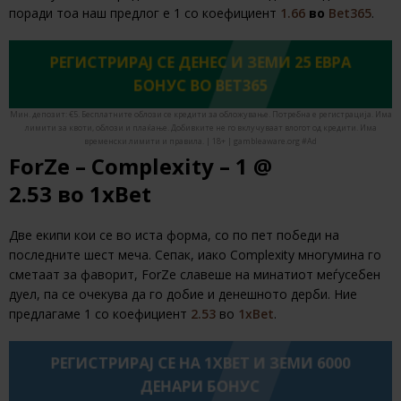
поради тоа наш предлог е 1 со коефициент
1.66
во
Bet365
.
РЕГИСТРИРАЈ СЕ ДЕНЕС И ЗЕМИ 25 ЕВРА
БОНУС ВО BET365
Мин. депозит: €5. Бесплатните облози се кредити за обложување. Потребна е регистрација. Има
лимити за квоти, облози и плаќање. Добивките не го вклучуваат влогот од кредити. Има
временски лимити и правила. | 18+ | gambleaware.org #Ad
ForZe – Complexity – 1 @
2.53
во
1xBet
Две екипи кои се во иста форма, со по пет победи на
последните шест меча. Сепак, иако Complexity многумина го
сметаат за фаворит, ForZe славеше на минатиот меѓусебен
дуел, па се очекува да го добие и денешното дерби. Ние
предлагаме 1 со коефициент
2.53
во
1xBet
.
РЕГИСТРИРАЈ СЕ НА 1XBET И ЗЕМИ 6000
ДЕНАРИ БОНУС