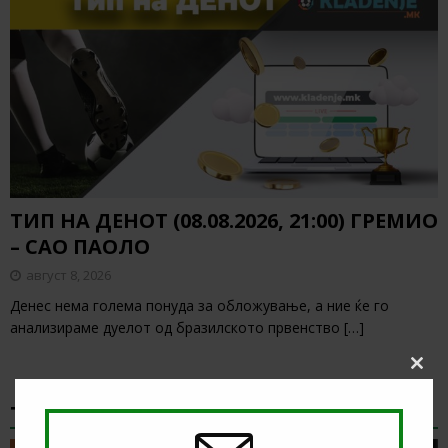
ТИП НА ДЕНОТ (08.08.2026, 21:00) ГРЕМИО
– САО ПАОЛО
август 8, 2026
Денес нема голема понуда за обложување, а ние ќе го
анализираме дуелот од бразилското првенство
[…]
Clos
this
modu
ТИКЕТ НА ДЕНОТ