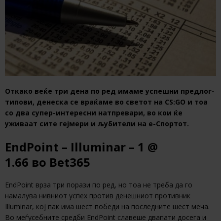
Откако веќе три дена по ред имаме успешни предлог-
типови, денеска се враќаме во светот на CS:GO и тоа
со два супер-интересни натпревари, во кои ќе
уживаат сите гејмери и љубители на е-Спортот.
EndPoint – Illuminar – 1 @
1.66 во
Bet365
EndPoint врза три порази по ред, но тоа не треба да го
намалува нивниот успех против денешниот противник
Illuminar, кој пак има шест победи на последните шест меча.
Во меѓусебните средби EndPoint славеше двапати досега и