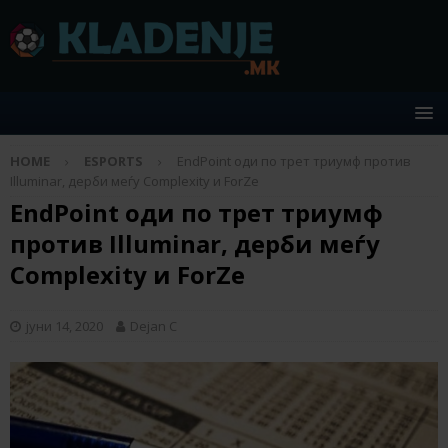
HOME
ESPORTS
EndPoint оди по трет триумф против
Illuminar, дерби меѓу Complexity и ForZe
EndPoint оди по трет триумф
против Illuminar, дерби меѓу
Complexity и ForZe
јуни 14, 2020
Dejan C