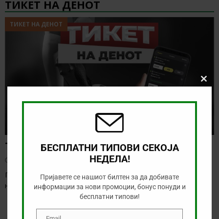
ТИКЕТ НА ДЕНОТ
ТИКЕТ НА ДЕНОТ
Clos
this
modu
Тикет на денот (сабота, 08.08.2026)
БЕСПЛАТНИ ТИПОВИ СЕКОЈА
НЕДЕЛА!
август 8, 2026
Понудата за денес е солидна, а веќе бележиме старт на
Пријавете се нашиот билтен за да добивате
некои европски лиги. Ова е
[…]
информации за нови промоции, бонус понуди и
бесплатни типови!
Email