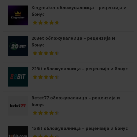
Kingmaker обложувалница – рецензија и
бонус
20Bet обложувалница – рецензија и
бонус
22Bit обложувалница – рецензија и бонус
Betet77 обложувалница – рецензија и
бонус
1xBit обложувалница – рецензија и бонус