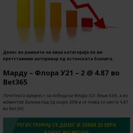
Денес во рамките на оваа категорија ќе ви
претставиме натпревар од естонската Есилига.
Марду – Флора У21 – 2 @ 4.87 во
Bet365
Почетната вредност за победа на Флора У21 беше 6.09, а во
моментов бележи пад од скоро 20% и се плаќа со квота
4.87
во
Bet365
.
РЕГИСТРИРАЈ СЕ ДЕНЕС И ЗЕМИ 25 ЕВРА
БОНУС ВО BET365