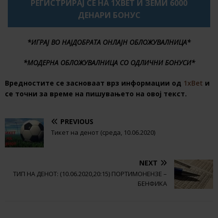
РЕГИСТРИРАЈ СЕ НА 1XBET И ЗЕМИ 6000
ДЕНАРИ БОНУС
*ИГРАЈ ВО НАЈДОБРАТА ОНЛАЈН ОБЛОЖУВАЛНИЦА*
*МОДЕРНА ОБЛОЖУВАЛНИЦА СО ОДЛИЧНИ БОНУСИ*
Вредностите се засноваат врз информации од
1xBet
и
се точни за време на пишувањето на овој текст.
PREVIOUS
Тикет на денот (среда, 10.06.2020)
NEXT
ТИП НА ДЕНОТ: (10.06.2020,20:15) ПОРТИМОНЕНЗЕ –
БЕНФИКА