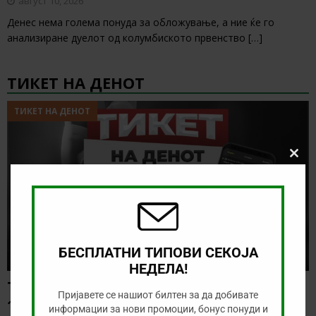
август 10, 2026
Денес нема голема понуда за обложување, а ние ќе го
анализиране дуелот од колумбиското првенство
[…]
ТИКЕТ НА ДЕНОТ
ТИКЕТ НА ДЕНОТ
Clos
this
modu
БЕСПЛАТНИ ТИПОВИ СЕКОЈА
НЕДЕЛА!
Тикет на денот (понеделник,
Пријавете се нашиот билтен за да добивате
10.08.2026)
информации за нови промоции, бонус понуди и