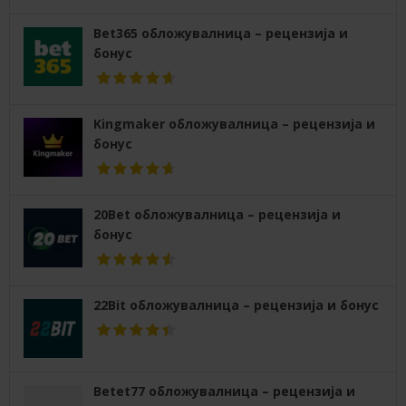
Bet365 обложувалница – рецензија и
бонус
Kingmaker обложувалница – рецензија и
бонус
20Bet обложувалница – рецензија и
бонус
22Bit обложувалница – рецензија и бонус
Betet77 обложувалница – рецензија и