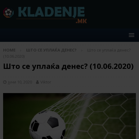
HOME
ШТО СЕ УПЛАЌА ДЕНЕС?
Што се уплаќа денес?
(10.06.2020)
Што се уплаќа денес? (10.06.2020)
јуни 10, 2020
Viktor