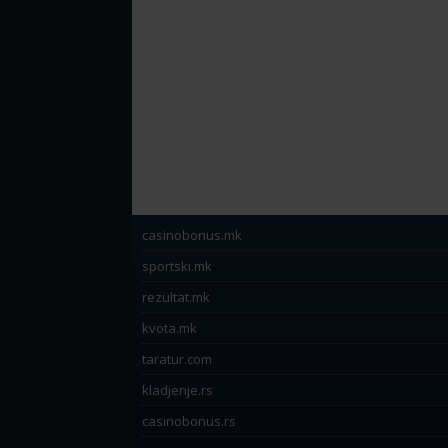
casinobonus.mk
sportski.mk
rezultat.mk
kvota.mk
taratur.com
kladjenje.rs
casinobonus.rs