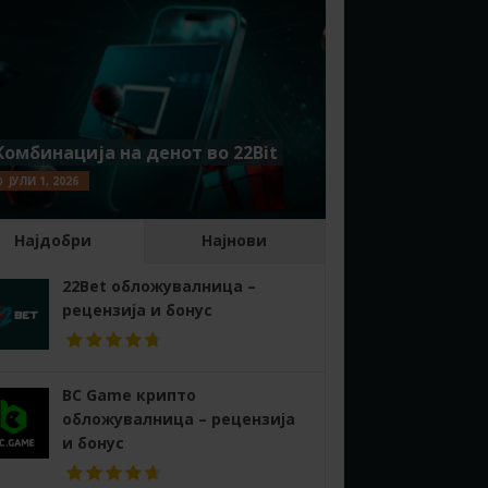
Комбинација на денот во 22Bit
ЈУЛИ 1, 2026
Најдобри
Најнови
22Bet обложувалница –
рецензија и бонус
BC Game крипто
обложувалница – рецензија
и бонус