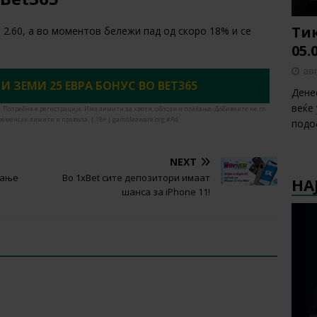
Тик
 2.60, а во моментов бележи пад од скоро 18% и се
05.
авг
 И ЗЕМИ 25 ЕВРА БОНУС ВО BET365
Дене
веќе
. Потребна е регистрација. Има лимити за квоти, облози и плаќање. Добивките не го
ременски лимити и правила. | 18+ | gambleaware.org #Ad
подо
NEXT
рање
Во 1xBet сите депозитори имаат
НА
шанса за iPhone 11!