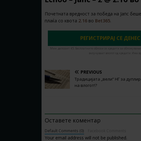
Почетната вредност за победа на Јапс беше
плаќа со квота
2.16
во
Bet365
.
РЕГИСТРИРАЈ СЕ ДЕНЕС
Мин. депозит: €5. Бесплатните облози се кредити за обложување
вклучуваат влогот од кредити. Има в
PREVIOUS
Традицијата „вели“ НГ за дупли
на влогот!?
BE THE FIRST TO COMMENT
Оставете коментар
Default Comments (0)
Facebook Comments
Your email address will not be published.