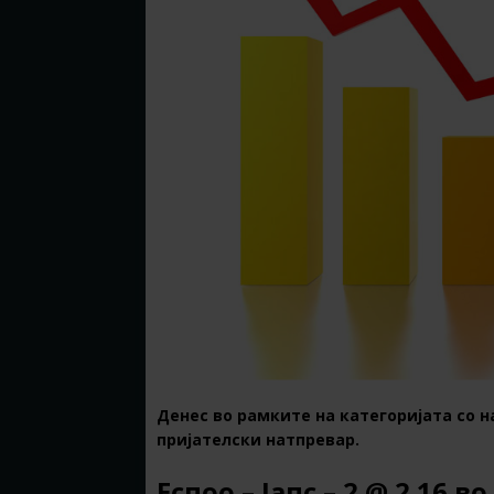
Денес во рамките на категоријата со
пријателски натпревар.
Еспоо – Јапс – 2 @ 2.16 в