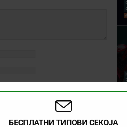
rowser for the next time I comment.
БЕСПЛАТНИ ТИПОВИ СЕКОЈА