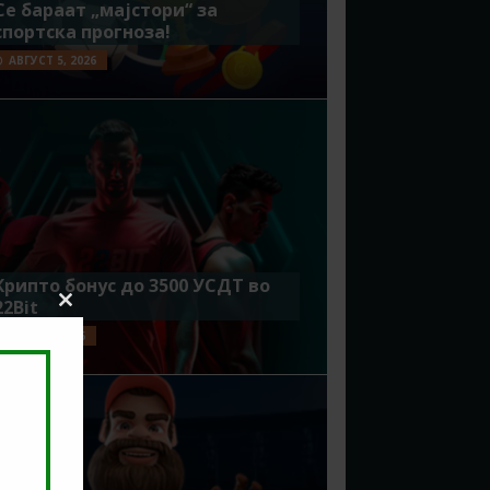
Се бараат „мајстори“ за
спортска прогноза!
АВГУСТ 5, 2026
Крипто бонус до 3500 УСДТ во
22Bit
Close
this
ЈУЛИ 29, 2026
module