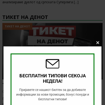
анализираме дуелот од српската Суперлига
[…]
ТИКЕТ НА ДЕНОТ
ТИКЕТ НА ДЕНОТ
Clos
this
modu
БЕСПЛАТНИ ТИПОВИ СЕКОЈА
НЕДЕЛА!
Тикет на денот (недела, 09.08.2026)
Пријавете се нашиот билтен за да добивате
август 9, 2026
информации за нови промоции, бонус понуди и
Пред нас е ден со одлична понуда, а за многу кратко ќе го
бесплатни типови!
одбележиме официјалниот
[…]