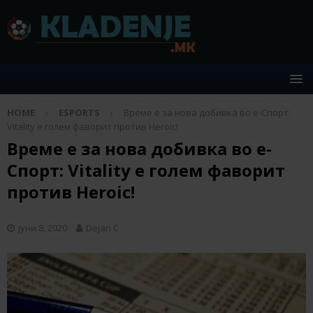
HOME
ESPORTS
Време е за нова добивка во е-Спорт:
Vitality e голем фаворит против Heroic!
Време е за нова добивка во е-
Спорт: Vitality e голем фаворит
против Heroic!
јуни 8, 2020
Dejan C