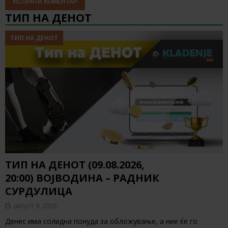
ТИП НА ДЕНОТ
ТИП НА ДЕНОТ
ТИП НА ДЕНОТ (09.08.2026,
20:00) ВОЈВОДИНА – РАДНИК
СУРДУЛИЦА
август 9, 2026
Денес има солидна понуда за обложување, а ние ќе го