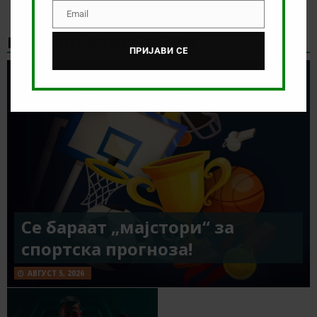
Email
Email
НАЈНОВИ БОНУС ВЕСТИ
ПРИЈАВИ СЕ
Се бараат „мајстори“ за
спортска прогноза!
АВГУСТ 5, 2026