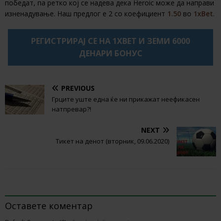
победат, па ретко кој се надева дека Heroic може да направи
изненадување. Наш предлог е 2 со коефициент
1.50
во
1xBet
.
РЕГИСТРИРАЈ СЕ НА 1XBET И ЗЕМИ 6000
ДЕНАРИ БОНУС
PREVIOUS
Грците уште една ќе ни прикажат неефикасен
натпревар?!
NEXT
Тикет на денот (вторник, 09.06.2020)
BE THE FIRST TO COMMENT
Оставете коментар