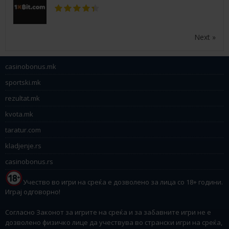
Next »
casinobonus.mk
sportski.mk
rezultat.mk
kvota.mk
taratur.com
kladjenje.rs
casinobonus.rs
Учество во игри на среќа е дозволено за лица со 18+ години.
Играј одговорно!
Согласно Законот за игрите на среќа и за забавните игри не е
дозволено физичко лице да учествува во странски игри на среќа,