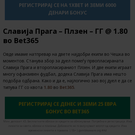
РЕГИСТРИРАЈ СЕ НА 1XBET И ЗЕМИ 6000
ДЕНАРИ БОНУС
Славија Прага – Плзен – ГГ @ 1.80
во Bet365
Овде имаме натпревар на двете најдобри екипи во Чешка во
моментов. Станува збор за дуел помеѓу првопласираната
Славија Прага и второпласираниот Плзен. И две екипи играат
многу офанзивен фудбал, додека Славија Прага има нешто
подобра одбрана. Како и да е, најлогично зао вој дуел е да се
типува ГГ со квота
1.80
во
Bet365
.
РЕГИСТРИРАЈ СЕ ДЕНЕС И ЗЕМИ 25 ЕВРА
БОНУС ВО BET365
Мин. депозит: €5. Бесплатните облози се кредити за обложување. Потребна е регистрација. Има
лимити за квоти, облози и плаќање. Добивките не го вклучуваат влогот од кредити. Има
временски лимити и правила. | 18+ | gambleaware.org #Ad