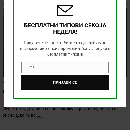
ТИКЕТ НА ДЕНОТ
ТИКЕТ НА ДЕНОТ
БЕСПЛАТНИ ТИПОВИ СЕКОЈА
НЕДЕЛА!
Пријавете се нашиот билтен за да добивате
информации за нови промоции, бонус понуди и
бесплатни типови!
Email
Email
ПРИЈАВИ СЕ
Тикет на денот (понеделник,
03.08.2026)
август 3, 2026
Денес понудата не е кој знае колку атрактивна, но тоа не
значи дека ќе ве
[…]