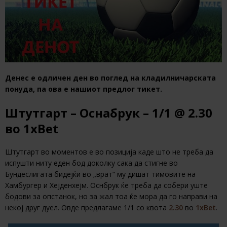
Денес е одличен ден во поглед на кладилничарската
понуда, па ова е нашиот предлог тикет.
Штутгарт – Оснабрук – 1/1 @ 2.30
во 1xBet
Штутгарт во моментов е во позиција каде што не треба да
испушти ниту еден бод доколку сака да стигне во
Бундеслигата бидејќи во „врат“ му дишат тимовите на
Хамбургер и Хејденхејм. Оснбрук ќе треба да собери уште
бодови за опстанок, но за жал тоа ќе мора да го направи на
некој друг дуел. Овде предлагаме 1/1 со квота
2.30
во
1xBet
.