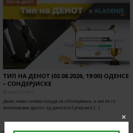
ТИП НА ДЕНОТ
ТИП НА ДЕНОТ (03.08.2026, 19:00) ОДЕНСЕ
– СОНДЕРЈИСКЕ
август 3, 2026
Денес нема голема понуда за обложување, а ние ќе го
анализираме дуелот од данската Суперлига
[…]
Clos
this
modu