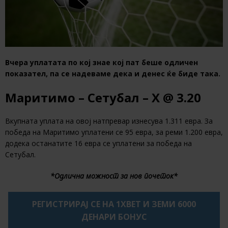
Вчера уплатата по кој знае кој пат беше одличен
показател, па се надеваме дека и денес ќе биде така.
Маритимо – Сетубал – Х @ 3.20
Вкупната уплата на овој натпревар изнесува 1.311 евра. За
победа на Маритимо уплатени се 95 евра, за реми 1.200 евра,
додека останатите 16 евра се уплатени за победа на
Сетубал.
*Одлична можност за нов почеток*
РЕГИСТРИРАЈ СЕ НА 1XBET И ЗЕМИ 6000
ДЕНАРИ БОНУС