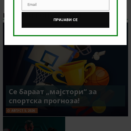
Email
Email
НАЈНОВИ БОНУС ВЕСТИ
ПРИЈАВИ СЕ
Се бараат „мајстори“ за
спортска прогноза!
АВГУСТ 5, 2026