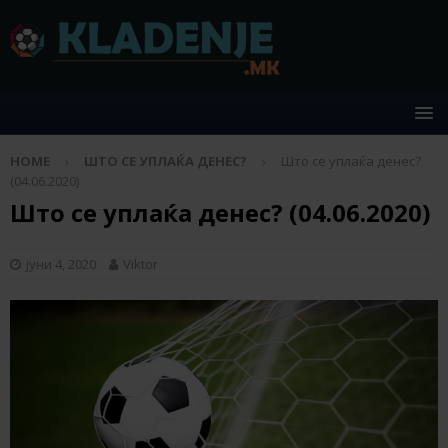
HOME
ШТО СЕ УПЛАЌА ДЕНЕС?
Што се уплаќа денес?
(04.06.2020)
Што се уплаќа денес? (04.06.2020)
јуни 4, 2020
Viktor