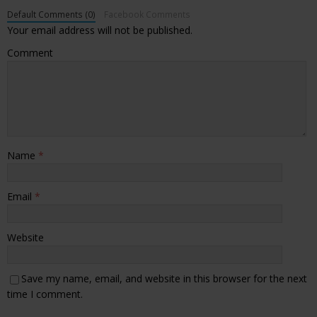
Default Comments (0)
Facebook Comments
Your email address will not be published.
Comment
Name
*
Email
*
Website
Save my name, email, and website in this browser for the next
time I comment.