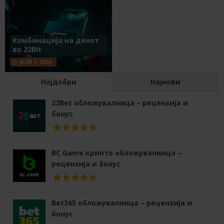
Комбинација на денот
во 22Bit
ЈУЛИ 1, 2026
Најдобри
Најнови
22Bet обложувалница – рецензија и
бонус
BC Game крипто обложувалница –
рецензија и бонус
Bet365 обложувалница – рецензија и
бонус