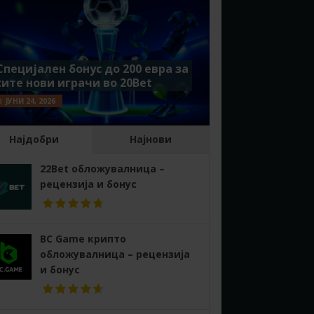
Специјален бонус до 200 евра за
сите нови играчи во 20Bet
ЈУНИ 24, 2026
Најдобри
Најнови
22Bet обложувалница –
рецензија и бонус
BC Game крипто
обложувалница – рецензија
и бонус