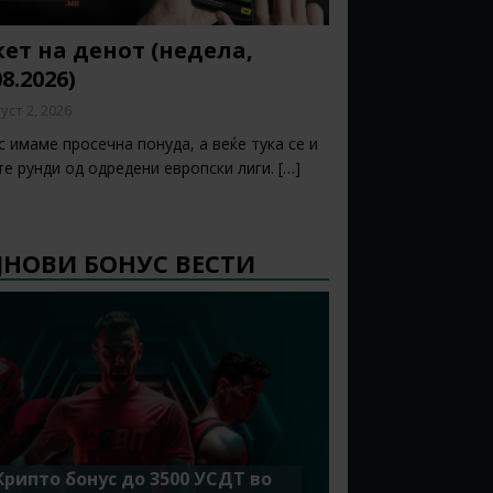
ет на денот (недела,
08.2026)
уст 2, 2026
 имаме просечна понуда, а веќе тука се и
те рунди од одредени европски лиги.
[…]
ЈНОВИ БОНУС ВЕСТИ
Крипто бонус до 3500 УСДТ во