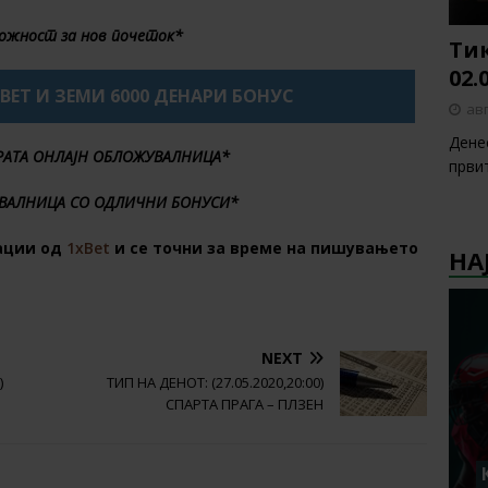
ожност за нов почеток*
Тик
02.
XBET И ЗЕМИ 6000 ДЕНАРИ БОНУС
авг
Денес
БРАТА ОНЛАЈН ОБЛОЖУВАЛНИЦА*
први
ВАЛНИЦА СО ОДЛИЧНИ БОНУСИ*
ации од
1xBet
и се точни за време на пишувањето
НА
NEXT
)
ТИП НА ДЕНОТ: (27.05.2020,20:00)
СПАРТА ПРАГА – ПЛЗЕН