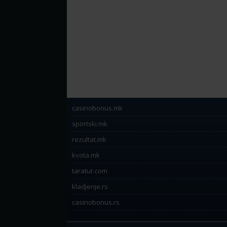
casinobonus.mk
sportski.mk
rezultat.mk
kvota.mk
taratur.com
kladjenje.rs
casinobonus.rs