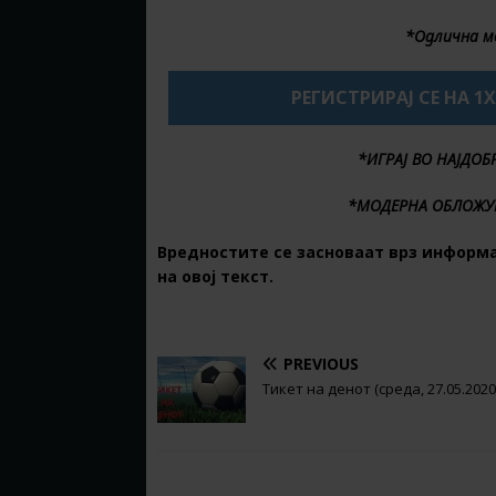
*Одлична м
РЕГИСТРИРАЈ СЕ НА 1
*ИГРАЈ ВО НАЈДО
*МОДЕРНА ОБЛОЖУ
Вредностите се засноваат врз информ
на овој текст.
PREVIOUS
Тикет на денот (среда, 27.05.2020
BE THE FIRST TO COMMENT