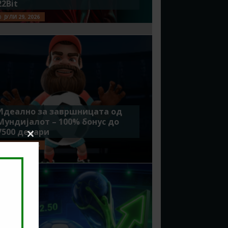
22Bit
ЈУЛИ 29, 2026
Идеално за завршницата од
Мундијалот – 100% бонус до
7500 денари
Close
ЈУЛИ 15, 2026
this
module