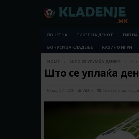
ПОЧЕТНА
ТИКЕТ НА ДЕНОТ
ТИП НА
БОНУСИ ЗА КЛАДЕЊЕ
КАЗИНО ИГРИ
HOME
ШТО СЕ УПЛАЌА ДЕНЕС?
Што
Што се уплаќа дене
мај 27, 2020
Viktor
Што се уплаќа де