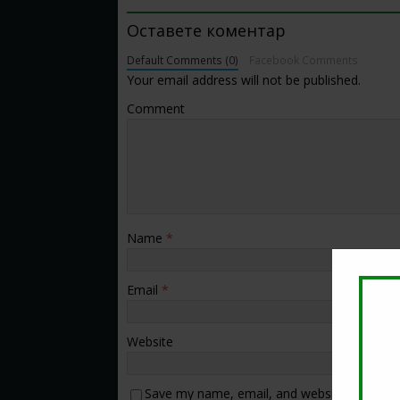
Оставете коментар
Default Comments (0)
Facebook Comments
Your email address will not be published.
Comment
Name
*
Email
*
Website
Save my name, email, and website in this b