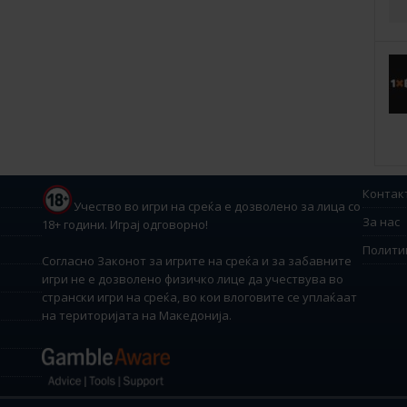
Контак
Учество во игри на среќа е дозволено за лица со
За нас
18+ години. Играј одговорно!
Полити
Согласно Законот за игрите на среќа и за забавните
игри не е дозволено физичко лице да учествува во
странски игри на среќа, во кои влоговите се уплаќаат
на територијата на Македонија.