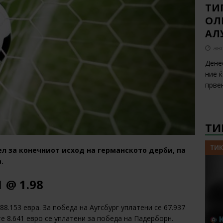
ТИП
ОЛ
АЛ
авг
Дене
ние 
прве
ТИ
ТИК
л за конечниот исход на германското дерби, па
.
 @ 1.98
88.153 евра. За победа на Аугсбург уплатени се 67.937
те 8.641 евро се уплатени за победа на Падерборн.