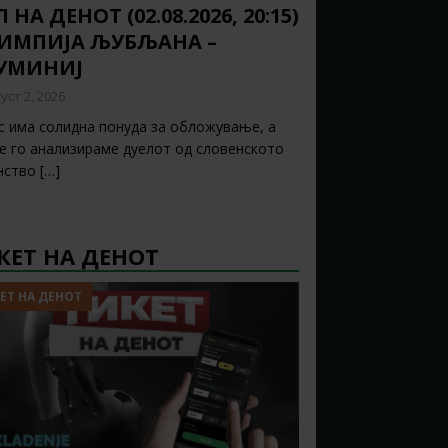
 НА ДЕНОТ (02.08.2026, 20:15)
ИМПИЈА ЉУБЉАНА –
УМИНИЈ
уст 2, 2026
с има солидна понуда за обложување, а
ќе го анализираме дуелот од словенското
нство
[…]
КЕТ НА ДЕНОТ
ЕТ НА ДЕНОТ