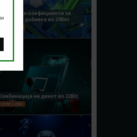
Зголемени коефициенти за
ви
поголема добивка во 20Bet
ЈУЛИ 8, 2026
Комбинација на денот во 22Bit
ЈУЛИ 1, 2026