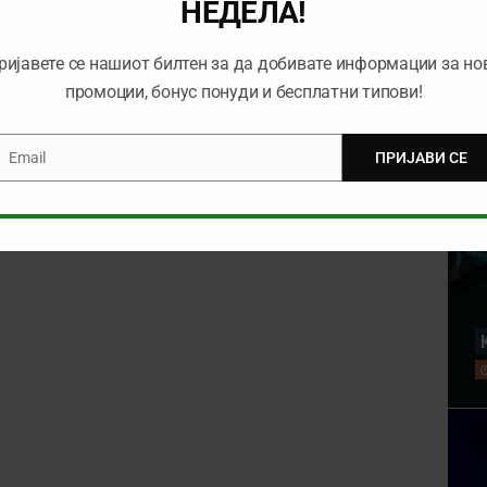
НЕДЕЛА!
ријавете се нашиот билтен за да добивате информации за но
промоции, бонус понуди и бесплатни типови!
Email
ПРИЈАВИ СЕ
mail