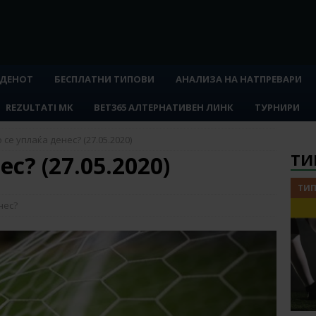
 ДЕНОТ
БЕСПЛАТНИ ТИПОВИ
АНАЛИЗА НА НАТПРЕВАРИ
REZULTATI MK
BET365 АЛТЕРНАТИВЕН ЛИНК
ТУРНИРИ
 се уплаќа денес? (27.05.2020)
ТИ
с? (27.05.2020)
ТИП
нес?