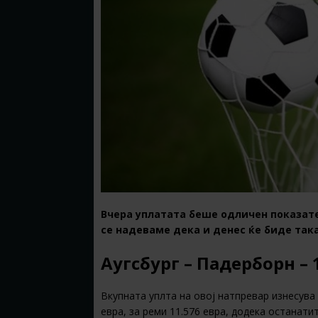
Вчера уплатата беше одличен показате
се надеваме дека и денес ќе биде така
Аугсбург – Падерборн – 1
Вкупната уплта на овој натпревар изнесува 
евра, за реми 11.576 евра, додека останати