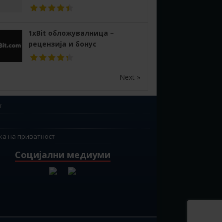
1xBit обложувалница –
рецензија и бонус
Next »
т
ка на приватност
Социјални медиуми