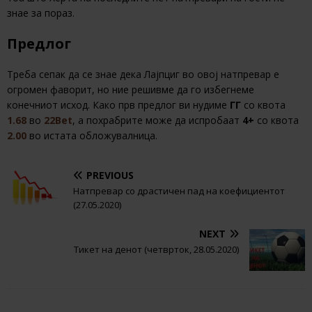
знае за пораз.
Предлог
Треба сепак да се знае дека Лајпциг во овој натпревар е
огромен фаворит, но ние решивме да го избегнеме
конечниот исход. Како прв предлог ви нудиме
ГГ
со квота
1.68
во
22Bet
, а похрабрите може да испробаат
4+
со квота
2.00
во истата обложувалница.
PREVIOUS
Натпревар со драстичен пад на коефициентот
(27.05.2020)
NEXT
Тикет на денот (четврток, 28.05.2020)