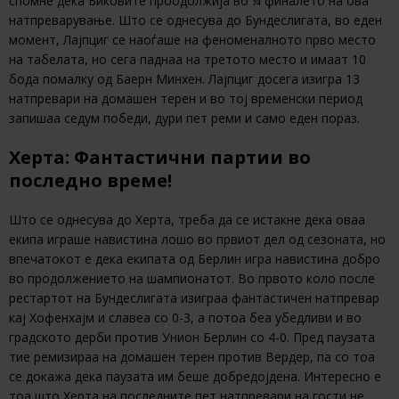
спомне дека Биковите проодолжија во ¼ финалето на ова
натпреварување. Што се однесува до Бундеслигата, во еден
момент, Лајпциг се наоѓаше на феноменалното прво место
на табелата, но сега паднаа на третото место и имаат 10
бода помалку од Баерн Минхен. Лајпциг досега изигра 13
натпревари на домашен терен и во тој временски период
запишаа седум победи, дури пет реми и само еден пораз.
Херта: Фантастични партии во
последно време!
Што се однесува до Херта, треба да се истакне дека оваа
екипа играше навистина лошо во првиот дел од сезоната, но
впечатокот е дека екипата од Берлин игра навистина добро
во продолжението на шампионатот. Во првото коло после
рестартот на Бундеслигата изиграа фантастичен натпревар
кај Хофенхајм и славеа со 0-3, а потоа беа убедливи и во
градското дерби против Унион Берлин со 4-0. Пред паузата
тие ремизираа на домашен терен против Вердер, па со тоа
се докажа дека паузата им беше добредојдена. Интересно е
тоа што Херта на последните пет натпревари на гости не