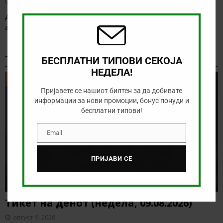
август 8, 2026
this
modu
Денес нема голема понуда за обложување, а ние ќе го
анализираме дуелот од бразилското првенство
[…]
ТИКЕТ НА ДЕНОТ
БЕСПЛАТНИ ТИПОВИ СЕКОЈА
НЕДЕЛА!
ТИКЕТ НА ДЕНОТ
Пријавете се нашиот билтен за да добивате
информации за нови промоции, бонус понуди и
бесплатни типови!
Email
Email
ПРИЈАВИ СЕ
Тикет на денот (недела, 09.08.2026)
август 9, 2026