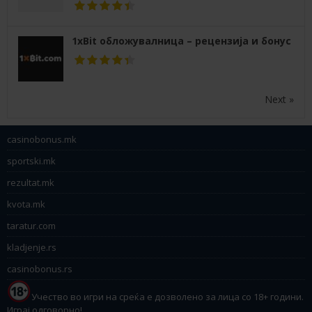
1xBit обложувалница – рецензија и бонус
Next »
casinobonus.mk
sportski.mk
rezultat.mk
kvota.mk
taratur.com
kladjenje.rs
casinobonus.rs
Учество во игри на среќа е дозволено за лица со 18+ години.
Играј одговорно!