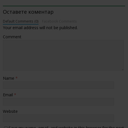
BE THE FIRST TO COMMENT
Оставете коментар
Default Comments (0)
Facebook Comments
Your email address will not be published.
Comment
Name
*
Email
*
Website
Save my name, email, and website in this browser for the next