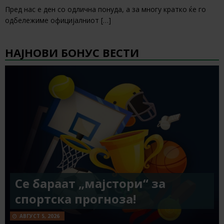
Пред нас е ден со одлична понуда, а за многу кратко ќе го
одбележиме официјалниот
[…]
НАЈНОВИ БОНУС ВЕСТИ
Се бараат „мајстори“ за
спортска прогноза!
АВГУСТ 5, 2026