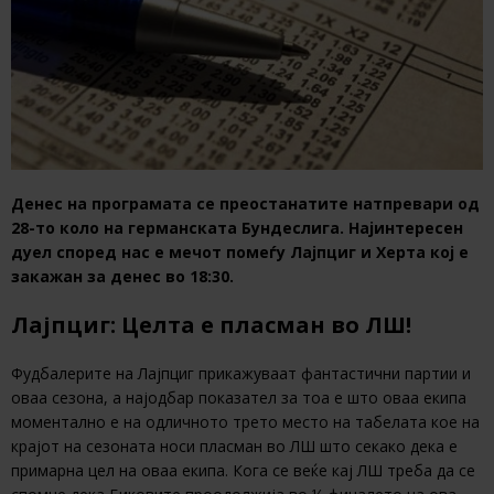
Денес на програмата се преостанатите натпревари од
28-то коло на германската Бундеслига. Најинтересен
дуел според нас е мечот помеѓу Лајпциг и Херта кој е
закажан за денес во 18:30.
Лајпциг: Целта е пласман во ЛШ!
Фудбалерите на Лајпциг прикажуваат фантастични партии и
оваа сезона, а најодбар показател за тоа е што оваа екипа
моментално е на одличното трето место на табелата кое на
крајот на сезоната носи пласман во ЛШ што секако дека е
примарна цел на оваа екипа. Кога се веќе кај ЛШ треба да се