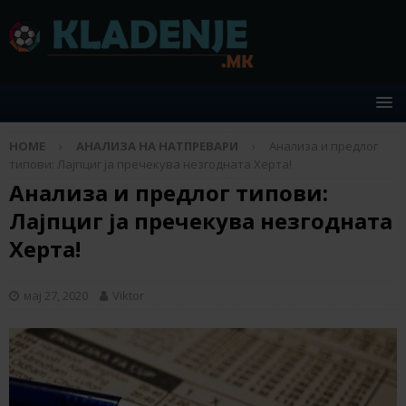
HOME
АНАЛИЗА НА НАТПРЕВАРИ
Анализа и предлог
типови: Лајпциг ја пречекува незгодната Херта!
Анализа и предлог типови:
Лајпциг ја пречекува незгодната
Херта!
мај 27, 2020
Viktor