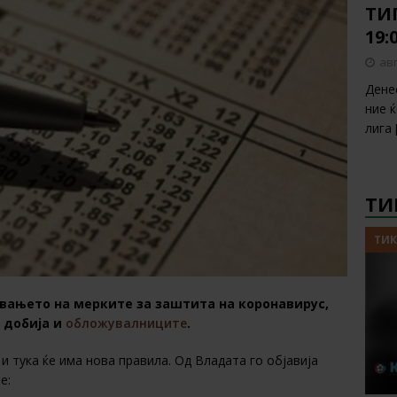
ТИП
19:
авг
Дене
ние 
лига
ТИ
ТИК
увањето на мерките за заштита на коронавирус,
 добија и
обложувалниците
.
и тука ќе има нова правила. Од Владата го објавија
е: