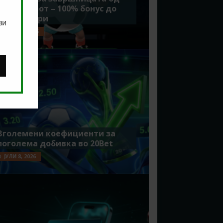
Мундијалот – 100% бонус до
7500 денари
ви
ЈУЛИ 15, 2026
Зголемени коефициенти за
поголема добивка во 20Bet
ЈУЛИ 8, 2026