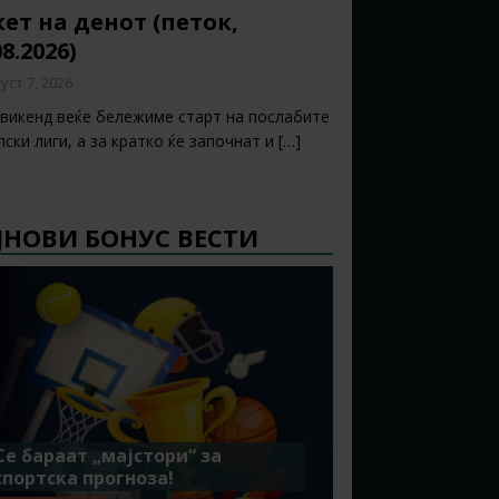
ет на денот (петок,
08.2026)
уст 7, 2026
 викенд веќе бележиме старт на послабите
ски лиги, а за кратко ќе започнат и
[…]
ЈНОВИ БОНУС ВЕСТИ
Се бараат „мајстори“ за
спортска прогноза!