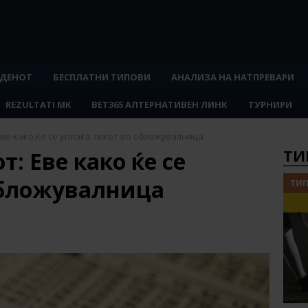
 ДЕНОТ
БЕСПЛАТНИ ТИПОВИ
АНАЛИЗА НА НАТПРЕВАРИ
REZULTATI MK
BET365 АЛТЕРНАТИВЕН ЛИНК
ТУРНИРИ
ве како ќе се уплаќа тикет во обложувалница
ТИ
: Еве како ќе се
обложувалница
ТИП