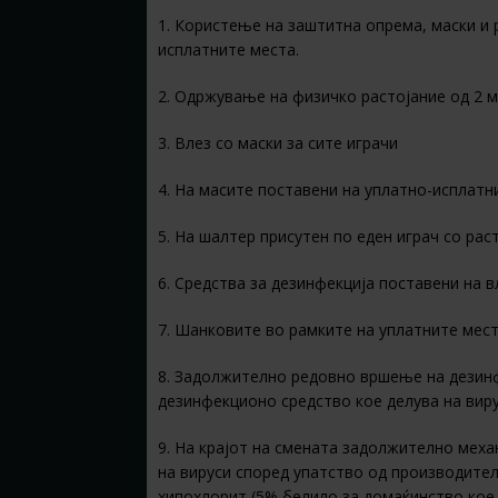
1. Користење на заштитна опрема, маски и 
исплатните места.
2. Одржување на физичко растојание од 2 м
3. Влез со маски за сите играчи
4. На масите поставени на уплатно-исплат
5. На шалтер присутен по еден играч со рас
6. Средства за дезинфекција поставени на 
7. Шанковите во рамките на уплатните мес
8. Задолжително редовно вршење на дезинф
дезинфекционо средство кое делува на вир
9. На крајот на смената задолжително меха
на вируси според упатство од производите
хипохлорит (5% белило за домаќинство кое 