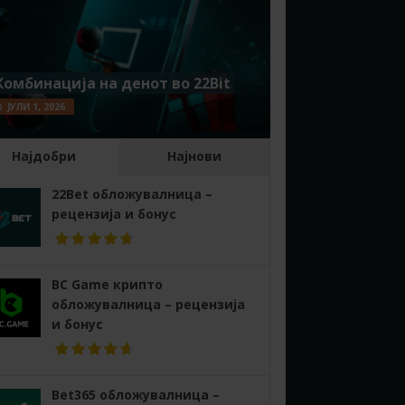
Комбинација на денот во 22Bit
ЈУЛИ 1, 2026
Најдобри
Најнови
22Bet обложувалница –
рецензија и бонус
BC Game крипто
обложувалница – рецензија
и бонус
Bet365 обложувалница –