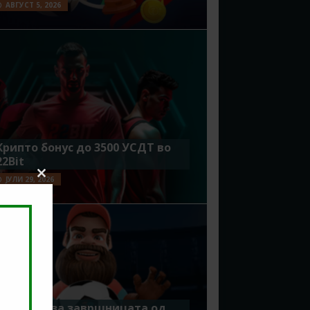
АВГУСТ 5, 2026
Крипто бонус до 3500 УСДТ во
22Bit
ЈУЛИ 29, 2026
Close
this
module
Идеално за завршницата од