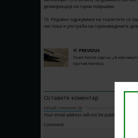
дезинфекција на горни површини
10. Редовно одржување на тоалетите со з
чистење и употреба на горенаведените дез
PREVIOUS
Team Secret оди на „сè или ништ
против Heretics
BE THE FIRST TO COMMENT
Оставете коментар
Default Comments (0)
Facebook Comments
Your email address will not be published.
Comment