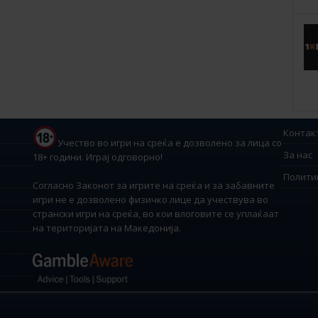
Контак
Учество во игри на среќа е дозволено за лица со
За нас
18+ години. Играј одговорно!
Полити
Согласно Законот за игрите на среќа и за забавните
игри не е дозволено физичко лице да учествува во
странски игри на среќа, во кои влоговите се уплаќаат
на територијата на Македонија.