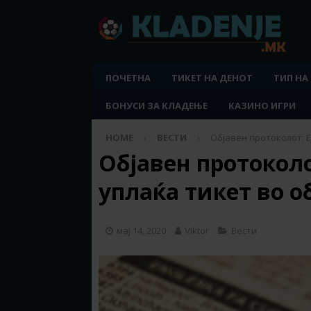
ПОЧЕТНА
ТИКЕТ НА ДЕНОТ
ТИП НА
БОНУСИ ЗА КЛАДЕЊЕ
КАЗИНО ИГРИ
HOME
ВЕСТИ
Објавен протоколот: Е
Објавен протоколот
уплаќа тикет во 
мај 14, 2020
Viktor
Вести