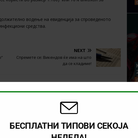
адолжително водење на евиденција за спроведеното
инфекциони средства.
NEXT
о“
Спремете се: Викендов ќе има на што
да се кладиме!
БЕСПЛАТНИ ТИПОВИ СЕКОЈА
НЕДЕЛА!