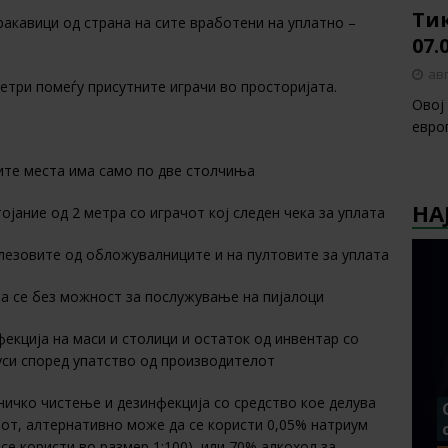
Тик
ракавици од страна на сите вработени на уплатно –
07.
авг
етри помеѓу присутните играчи во просторијата.
Овој
европ
ните места има само по две столчиња
НА
тојание од 2 метра со играчот кој следен чека за уплата
влезовите од обложувалниците и на пултовите за уплата
та се без можност за послужување на пијалоци
екција на маси и столици и остаток од инвентар со
уси според упатство од производителот
ничко чистење и дезинфекција со средство кое делува
лот, алтернативно може да се користи 0,05% натриум
се користи во размер 1:100) или 70% алкохол за