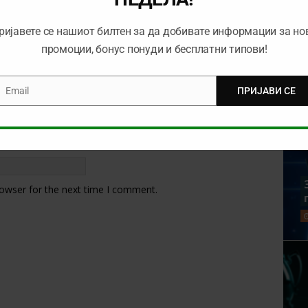
ријавете се нашиот билтен за да добивате информации за но
промоции, бонус понуди и бесплатни типови!
Email
ПРИЈАВИ СЕ
mail
rowser for the next time I comment.