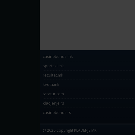
casinobonus.mk
sportski.mk
rezultat.mk
kvota.mk
taratur.com
kladjenje.rs
casinobonus.rs
@ 2026 Copyright KLADENJE.MK