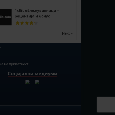
1xBit обложувалница –
рецензија и бонус
Next »
т
ка на приватност
Социјални медиуми