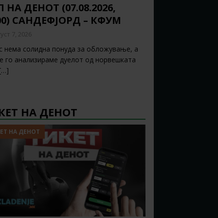
 НА ДЕНОТ (07.08.2026,
00) САНДЕФЈОРД – КФУМ
уст 7, 2026
с нема солидна понуда за обложување, а
ќе го анализираме дуелот од норвешката
[…]
КЕТ НА ДЕНОТ
ЕТ НА ДЕНОТ