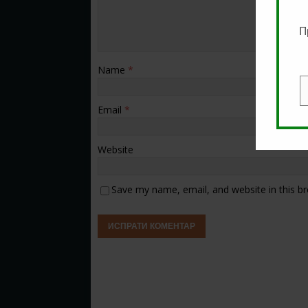
П
Name
*
E
Email
*
Website
Save my name, email, and website in this b