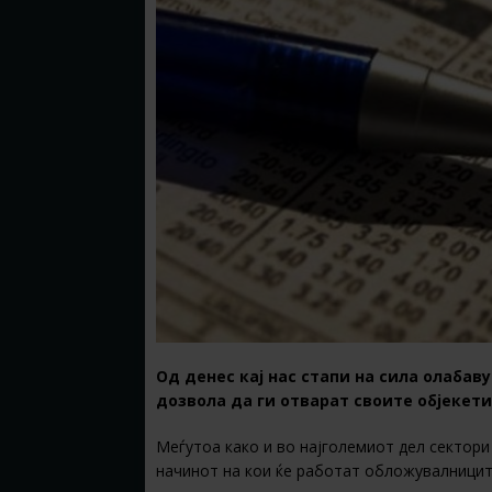
Oд денес кај нас стапи на сила олабав
дозвола да ги отварат своите објекети
Меѓутоа како и во најголемиот дел сектори 
начинот на кои ќе работат обложувалницит