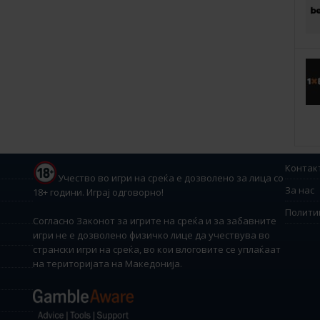
Контак
Учество во игри на среќа е дозволено за лица со
За нас
18+ години. Играј одговорно!
Полити
Согласно Законот за игрите на среќа и за забавните
игри не е дозволено физичко лице да учествува во
странски игри на среќа, во кои влоговите се уплаќаат
на територијата на Македонија.