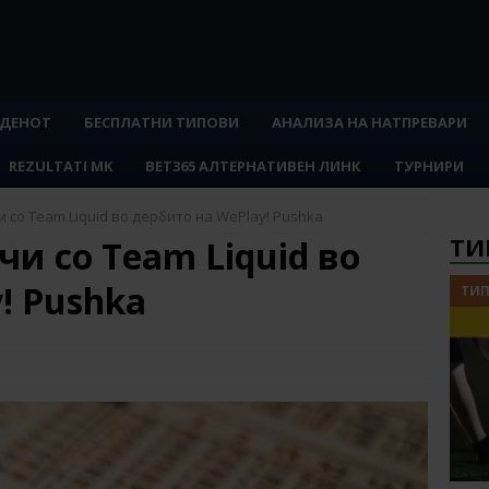
 ДЕНОТ
БЕСПЛАТНИ ТИПОВИ
АНАЛИЗА НА НАТПРЕВАРИ
REZULTATI MK
BET365 АЛТЕРНАТИВЕН ЛИНК
ТУРНИРИ
чи со Team Liquid во дербито на WePlay! Pushka
ТИ
очи со Team Liquid во
! Pushka
ТИП