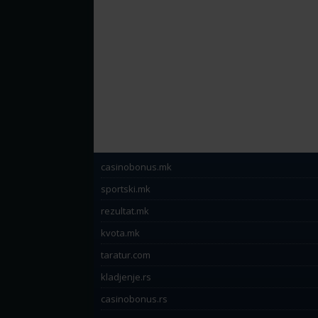
casinobonus.mk
sportski.mk
rezultat.mk
kvota.mk
taratur.com
kladjenje.rs
casinobonus.rs