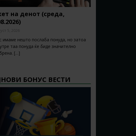
ет на денот (среда,
08.2026)
уст 5, 2026
с имаме нешто послаба понуда, но затоа
 утре таа понуда ќе биде значително
брена.
[…]
ЈНОВИ БОНУС ВЕСТИ