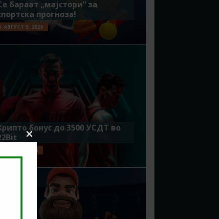
Се бараат „мајстори“ за
спортска прогноза!
АВГУСТ 5, 2026
Крипто бонус до 3500 УСДТ во
22Bit
Close
this
ЈУЛИ 29, 2026
module