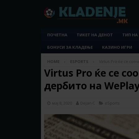
ПОЧЕТНА
ТИКЕТ НА ДЕНОТ
ТИП НА
БОНУСИ ЗА КЛАДЕЊЕ
КАЗИНО ИГРИ
HOME
ESPORTS
Virtus Pro ќе се соо
Virtus Pro ќе се со
дербито на WePlay
мај 8, 2020
Dejan C
eSports