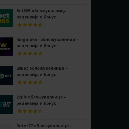
Bet365 обложувалница –
рецензија и бонус
Kingmaker обложувалница –
рецензија и бонус
20Bet обложувалница –
рецензија и бонус
22Bit обложувалница –
рецензија и бонус
Betet77 обложувалница –