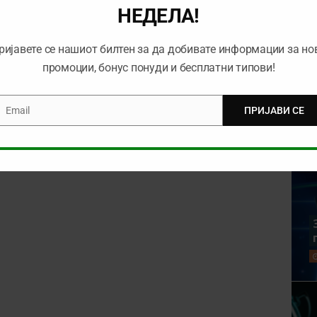
НЕДЕЛА!
ријавете се нашиот билтен за да добивате информации за но
промоции, бонус понуди и бесплатни типови!
Email
ПРИЈАВИ СЕ
mail
rowser for the next time I comment.