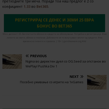
претходните три меча. Поради тоа наш предлог е 2 со
коефициент
1.33
во
Bet365
.
РЕГИСТРИРАЈ СЕ ДЕНЕС И ЗЕМИ 25 ЕВРА
БОНУС ВО BET365
Мин. депозит: €5. Бесплатните облози се кредити за обложување. Потребна е регистрација. Има
лимити за квоти, облози и плаќање. Добивките не го вклучуваат влогот од кредити. Има
временски лимити и правила. | 18+ | gambleaware.org #Ad
PREVIOUS
Nigma во директен дуел со OG.Seed за опстанок во
WePlay! Pushka Div 1
NEXT
Посебно уживање со игрите на 1xGames
BE THE FIRST TO COMMENT