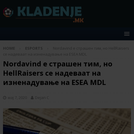
HOME
ESPORTS
Nordavind е страшен тим, но HellRaisers
се надеваат на изненадување на ESEA MDL
Nordavind е страшен тим, но
HellRaisers се надеваат на
изненадување на ESEA MDL
мај 7, 2020
Dejan C