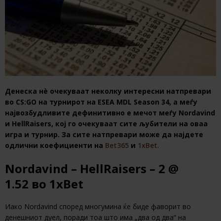
Денеска нè очекуваат неколку интересни натпревари
во CS:GO на турнирот на ESEA MDL Season 34, а меѓу
највозбудливите дефинитивно е мечот меѓу Nordavind
и HellRaisers, кој го очекуваат сите љубители на оваа
игра и турнир.
За сите натпревари може да најдете
одлични коефициенти на
Bet365
и
1xBet
.
Nordavind – HellRaisers – 2 @
1.52
во
1xBet
Иако Nordavind според многумина ќе биде фаворит во
денешниот дуел, поради тоа што има „два од два“ на