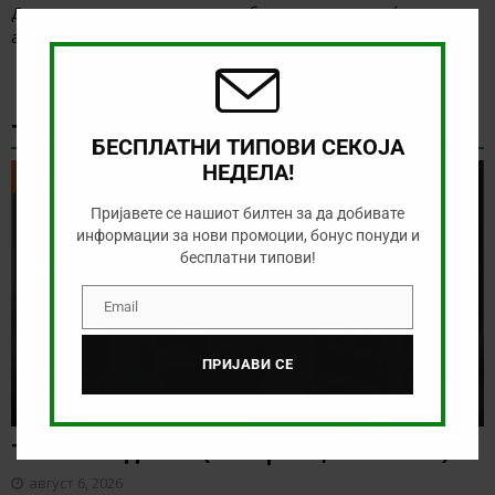
Clos
Денес има солидна понуда за обложување, а ние ќе го
this
анализираме дуелот од Конференциската лига
[…]
modu
ТИКЕТ НА ДЕНОТ
БЕСПЛАТНИ ТИПОВИ СЕКОЈА
НЕДЕЛА!
ТИКЕТ НА ДЕНОТ
Пријавете се нашиот билтен за да добивате
информации за нови промоции, бонус понуди и
бесплатни типови!
Email
Email
ПРИЈАВИ СЕ
Тикет на денот (четврток, 06.08.2026)
август 6, 2026