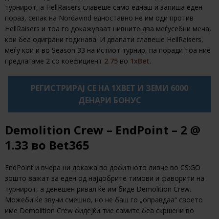
турнирот, а HellRaisers славеше само еднаш и запиша еден
пораз, сепак на Nordavind едноставно не им оди против
HellRaisers и тоа го докажуваат нивните два меѓусебни меча,
кои беа одиграни годинава. И двапати славеше HellRaisers,
меѓу кои и во Season 33 на истиот турнир, па поради тоа ние
предлагаме 2 со коефициент
2.75
во
1xBet
.
РЕГИСТРИРАЈ СЕ НА 1XBET И ЗЕМИ 6000
ДЕНАРИ БОНУС
Demolition Crew – EndPoint – 2 @
1.33 во
Bet365
EndPoint и вчера ни докажа во добитното ливче во CS:GO
зошто важат за еден од најдобрите тимови и фаворити на
турнирот, а денешен ривал ќе им биде Demolition Crew.
Можеби ќе звучи смешно, но не баш го „оправдаа“ своето
име Demolition Crew бидејќи тие самите беа скршени во