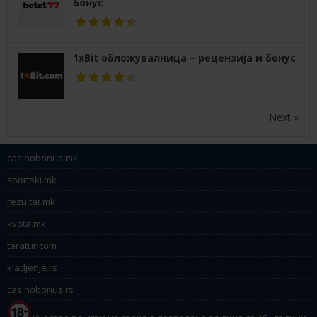
бонус
1xBit обложувалница – рецензија и бонус
Next »
casinobonus.mk
sportski.mk
rezultat.mk
kvota.mk
taratur.com
kladjenje.rs
casinobonus.rs