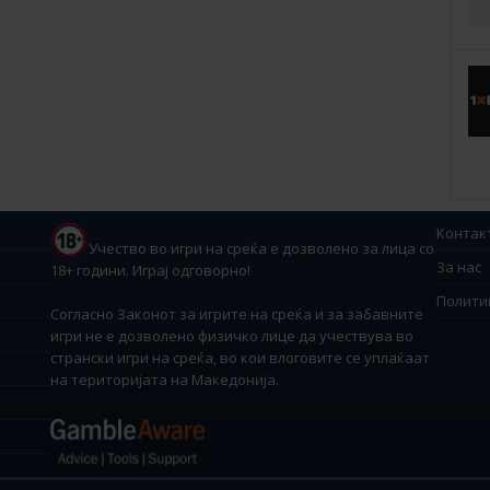
Контак
Учество во игри на среќа е дозволено за лица со
За нас
18+ години. Играј одговорно!
Полити
Согласно Законот за игрите на среќа и за забавните
игри не е дозволено физичко лице да учествува во
странски игри на среќа, во кои влоговите се уплаќаат
на територијата на Македонија.