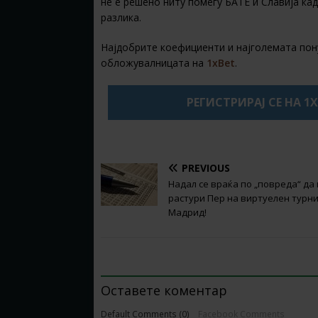
не е решено ниту помеѓу БАТЕ и Славија к
разлика.
Најдобрите коефициенти и најголемата пону
обложувалницата на
1xBet
.
РЕГИСТРИРАЈ СЕ НА 1
PREVIOUS
Надал се враќа по „повреда“ да 
растури Пер на виртуелен турни
Мадрид!
BE THE FIRST TO COMMENT
Оставете коментар
Default Comments (0)
Facebook Comments