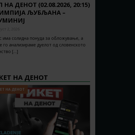
 НА ДЕНОТ (02.08.2026, 20:15)
ИМПИЈА ЉУБЉАНА –
УМИНИЈ
уст 2, 2026
с има солидна понуда за обложување, а
ќе го анализираме дуелот од словенското
нство
[…]
КЕТ НА ДЕНОТ
ЕТ НА ДЕНОТ