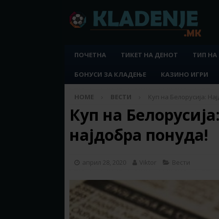
ПОЧЕТНА
ТИКЕТ НА ДЕНОТ
ТИП НА
БОНУСИ ЗА КЛАДЕЊЕ
КАЗИНО ИГРИ
HOME
ВЕСТИ
Куп на Белорусија: На
Куп на Белорусија
најдобра понуда!
април 28, 2020
Viktor
Вести