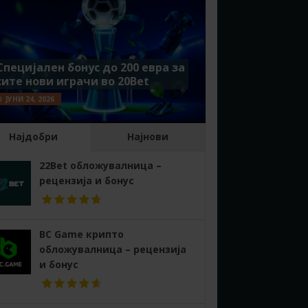
Специјален бонус до 200 евра за
сите нови играчи во 20Bet
ЈУНИ 24, 2026
Најдобри
Најнови
22Bet обложувалница –
рецензија и бонус
BC Game крипто
обложувалница – рецензија
и бонус