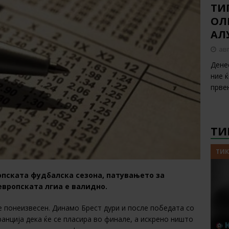
ТИП
ОЛ
АЛ
авг
Дене
ние 
прве
ТИ
ТИК
опската фудбалска сезона, патувањето за
европската лгиа е валидно.
се понеизвесен. Динамо Брест дури и после победата со
анција дека ќе се пласира во финале, a искрено ништо