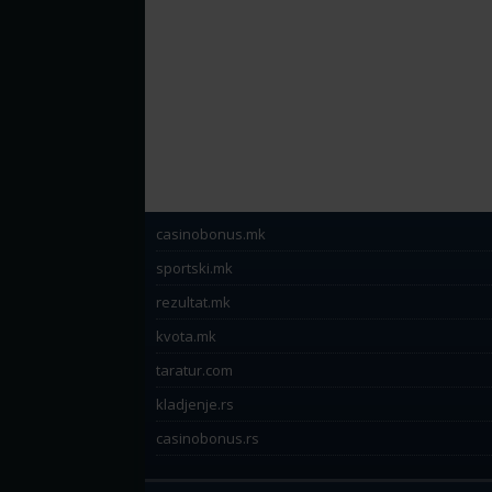
casinobonus.mk
sportski.mk
rezultat.mk
kvota.mk
taratur.com
kladjenje.rs
casinobonus.rs