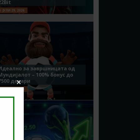
22Bit
ЈУЛИ 29, 2026
Идеално за завршницата од
Мундијалот – 100% бонус до
7500 денари
Close
ЈУЛИ 15, 2026
this
module