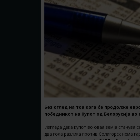
Без оглед на тоа кога ќе продолже евр
победникот на Купот од Белорусија во 
Изгледа дека купот во оваа земја станува 
два гола разлика против Сoлигорск нема гар