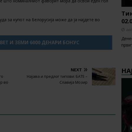
аде што номиналниот фаворит мора да освои еден гол
Тик
да за купот на Белорусија може да ја најдете во
02.
авг
Денес
XBET И ЗЕМИ 6000 ДЕНАРИ БОНУС
први
НА
NEXT
го
Најава и предлог типови: БАТЕ –
р во
Славија Мозир