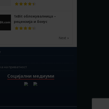
1xBit обложувалница –
рецензија и бонус
Next »
т
ка на приватност
Социјални медиуми