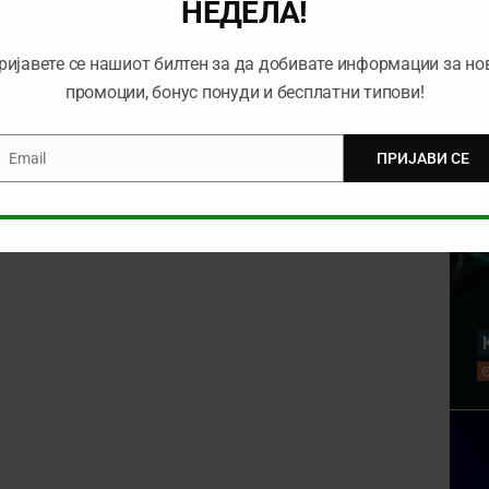
НЕДЕЛА!
ријавете се нашиот билтен за да добивате информации за но
промоции, бонус понуди и бесплатни типови!
Email
ПРИЈАВИ СЕ
mail