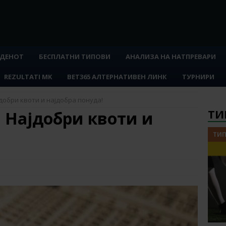
 ДЕНОТ
БЕСПЛАТНИ ТИПОВИ
АНАЛИЗА НА НАТПРЕВАРИ
REZULTATI MK
BET365 АЛТЕРНАТИВЕН ЛИНК
ТУРНИРИ
јдобри квоти и најдобра понуда!
ТИ
: Најдобри квоти и
ТИП