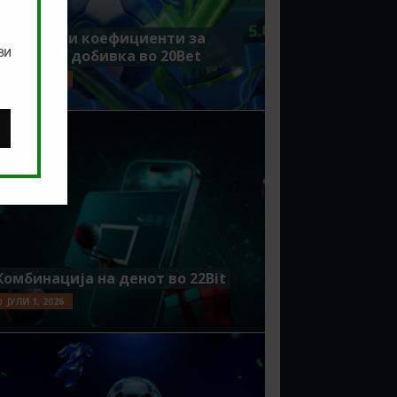
Зголемени коефициенти за
ви
поголема добивка во 20Bet
ЈУЛИ 8, 2026
Комбинација на денот во 22Bit
ЈУЛИ 1, 2026