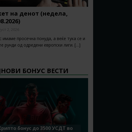
ет на денот (недела,
08.2026)
уст 2, 2026
 имаме просечна понуда, а веќе тука се и
те рунди од одредени европски лиги.
[…]
ЈНОВИ БОНУС ВЕСТИ
Крипто бонус до 3500 УСДТ во