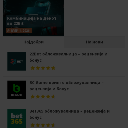
Комбинација на денот
во 22Bit
ЈУЛИ 1, 2026
Најдобри
Најнови
22Bet обложувалница – рецензија и
бонус
BC Game крипто обложувалница –
рецензија и бонус
Bet365 обложувалница – рецензија и
бонус