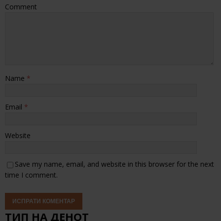
Comment
Name
*
Email
*
Website
Save my name, email, and website in this browser for the next
time I comment.
ТИП НА ДЕНОТ