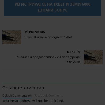
РЕГИСТРИРАЈ СЕ НА 1XBET И ЗЕМИ 6000
ДЕНАРИ БОНУС
PREVIOUS
Бонус Витамин понуда од 1xBet
NEXT
Анализа и предлог типови е-Спорт (среда,
15.04.2020)
BE THE FIRST TO COMMENT
Оставете коментар
Default Comments (0)
Facebook Comments
Your email address will not be published.