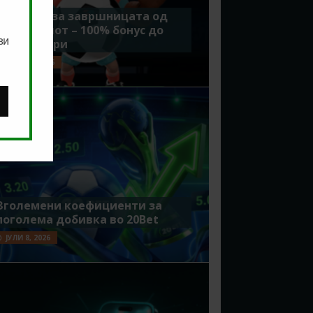
Идеално за завршницата од
Мундијалот – 100% бонус до
ви
7500 денари
ЈУЛИ 15, 2026
Зголемени коефициенти за
поголема добивка во 20Bet
ЈУЛИ 8, 2026