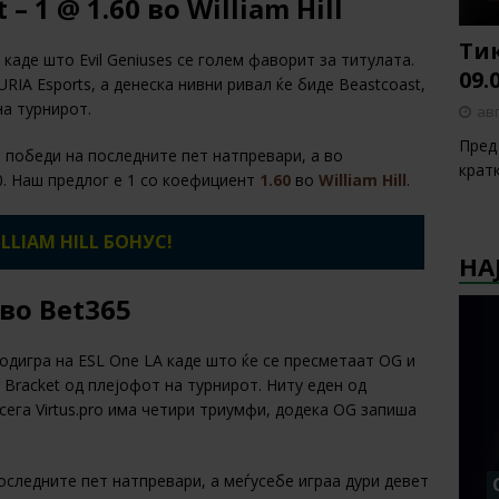
t – 1 @
1.60
во
William Hill
Тик
 каде што Evil Geniuses се голем фаворит за титулата.
09.
RIA Esports, а денеска нивни ривал ќе биде Beastcoast,
на турнирот.
авг
Пред 
и победи на последните пет натпревари, а во
крат
-0. Наш предлог е 1 со коефициент
1.60
во
William Hill
.
LLIAM HILL БОНУС!
НА
 во
Bet365
одигра на ESL One LA каде што ќе се пресметаат OG и
er Bracket од плејофот на турнирот. Ниту еден од
сега Virtus.pro има четири триумфи, додека OG запиша
оследните пет натпревари, а меѓусебе играа дури девет