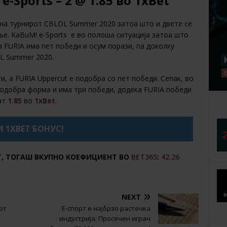
e-Sports – 2 @ 1.85 во 1xBet
 на турнирот CBLOL Summer 2020 затоа што и двете се
ње. KaBuM! е-Sports е во полоша ситуација затоа што
а FURIA има пет победи и осум порази, па доколку
OL Summer 2020.
, а FURIA Uppercut е подобра со пет победи. Сепак, во
подобра форма и има три победи, додека FURIA победи
нт
1.85
во
1xBet
.
 1XBET БОНУС!
Т, ТОГАШ ВКУПНО КОЕФИЦИЕНТ ВО
BET365
:
42.26
NEXT
рт
Е-спорт е најбрзо растечка
индустрија: Просечен играч