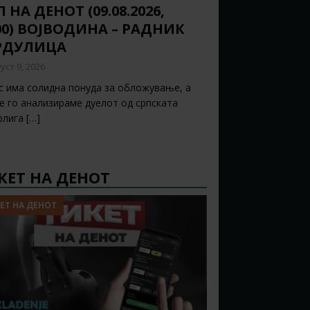
 НА ДЕНОТ (09.08.2026,
:00) ВОЈВОДИНА – РАДНИК
РДУЛИЦА
уст 9, 2026
с има солидна понуда за обложување, а
ќе го анализираме дуелот од српската
рлига
[…]
КЕТ НА ДЕНОТ
ЕТ НА ДЕНОТ