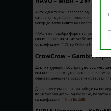
HAVU – MIBR – 2 @
1.73
в
Уште еден тежок натпревар од CS:GO каде 
П
сакаат да го добијат полесниот пат до фина
чекор до такво нешто на Flashpoint: Season 
HAVU е во подобра форма во последните 10
E
славеше шест пати. Меѓусебе немаат играно
со коефициент
1.73
во
William Hill
.
CrowCrow – Gambit Esport
Дуел на турнирот LCL Spring во LoL меѓу дв
екипи се на прагот до пласман во плејоф за
слави во денешната средба ќе обезбеди пл
Двете екипи имаат по три победи на послед
во меѓусебни дуели, односно 1-0, па затоа 
со коефициент
1.5
во
Bet365
.