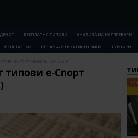
 ДЕНОТ
БЕСПЛАТНИ ТИПОВИ
АНАЛИЗА НА НАТПРЕВАРИ
REZULTATI MK
BET365 АЛТЕРНАТИВЕН ЛИНК
ТУРНИРИ
ипови е-Спорт (недела, 12.04.2020)
ТИ
г типови е-Спорт
)
ТИП