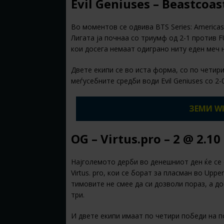
Evil Geniuses – Beastcoas
Во моментов се одвива BTS Series: Americas
Лигата ја почнаа со триумф од 2-1 против FU
кои досега немаат одиграно ниту еден меч 
Двете екипи се во иста форма, со по четир
меѓусебните средби води Evil Geniuses со 2
ЗЕМИ WI
OG – Virtus.pro – 2 @ 2.10
Најголемото дерби во денешниот ден ќе се 
Virtus. pro, кои се борат за пласман во Upp
тимовите не смее да си дозволи пораз, а до
три.
И двете екипи имаат по четири победи на п