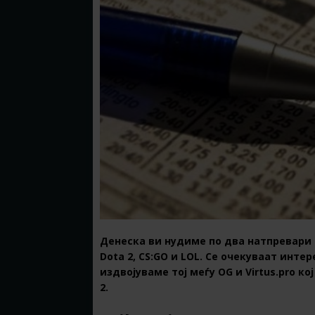
Денеска ви нудиме по два натпревари о
Dota 2, CS:GO и LOL. Се очекуваат инте
издвојуваме тој меѓу OG и Virtus.pro к
2.