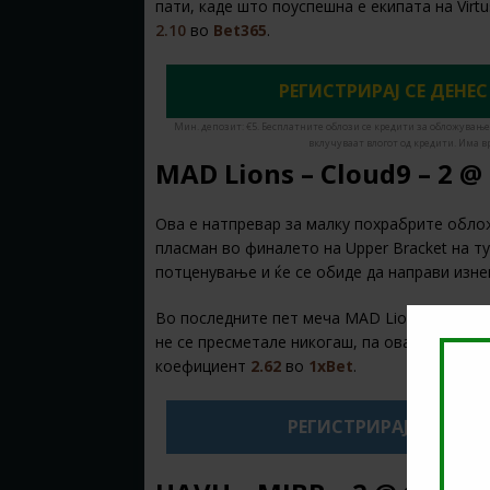
пати, каде што поуспешна е екипата на Virt
2.10
во
Bet365
.
РЕГИСТРИРАЈ СЕ ДЕНЕС
Мин. депозит: €5. Бесплатните облози се кредити за обложување
вклучуваат влогот од кредити. Има в
MAD Lions – Cloud9 – 2 @
Ова е натпревар за малку похрабрите обло
пласман во финалето на Upper Bracket на тун
потценување и ќе се обиде да направи изн
Во последните пет меча MAD Lions запиша 
не се пресметале никогаш, па ова ќе им бид
коефициент
2.62
во
1xBet
.
РЕГИСТРИРАЈ СЕ НА 1