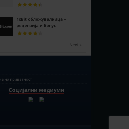
1xBit обложувалница –
рецензија и бонус
Next »
т
ка на приватност
Социјални медиуми