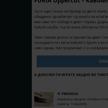
FURIA Uppercut – KaBuM! 
Уште еден тежок натпревар за двете екипи
обидуваат да избегаат од зоната за испаѓа
има само пет победи и девет порази, додек
KaBuM загуби, тоа ќе значи збогум на CBL
Овие тимови досега се пресметаа девет пати
последните пет меча KaBuM! e-Sports е во 
само еднаш. Ние предлагаме 2 со коефицие
ЗЕМИ
А ДОКОЛКУ ГИ ИГРАТЕ ЗАЕДНО ВО ТИКЕ
PREVIOUS
Анализа и предлог типови е-Спо
(сабота, 11.04.2020)