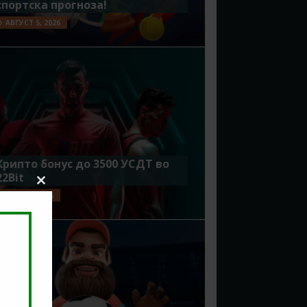
спортска прогноза!
АВГУСТ 5, 2026
Крипто бонус до 3500 УСДТ во
22Bit
Close
ЈУЛИ 29, 2026
this
module