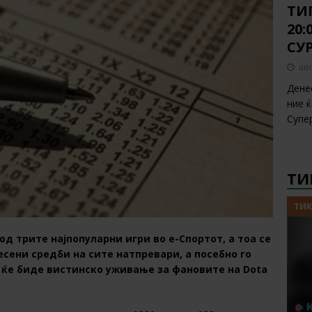
ТИП
20
СУ
авг
Дене
ние 
Супе
ТИ
ТИК
д трите најпопуларни игри во е-Спортот, а тоа се
ресени средби на сите натпревари, а посебно го
ој ќе биде вистинско уживање за фановите на Dota