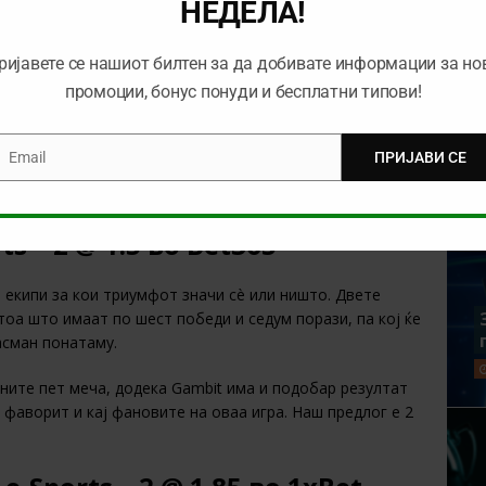
о
William Hill
НЕДЕЛА!
што ќе се пресметаат тимовите на HAVU и MIBR. Сите
ријавете се нашиот билтен за да добивате информации за но
лето, а со триумф денеска ќе стигне една од екипите на
промоции, бонус понуди и бесплатни типови!
1.
 натпревари бидејќи победи осум пати, додека MIBR
Email
ПРИЈАВИ СЕ
mail
, па ова ќе биде нивна прва средба. Ние предлагаме 2
s – 2 @ 1.5 во
Bet365
е екипи за кои триумфот значи сè или ништо. Двете
тоа што имаат по шест победи и седум порази, па кој ќе
асман понатаму.
ните пет меча, додека Gambit има и подобар резултат
е фаворит и кај фановите на оваа игра. Наш предлог е 2