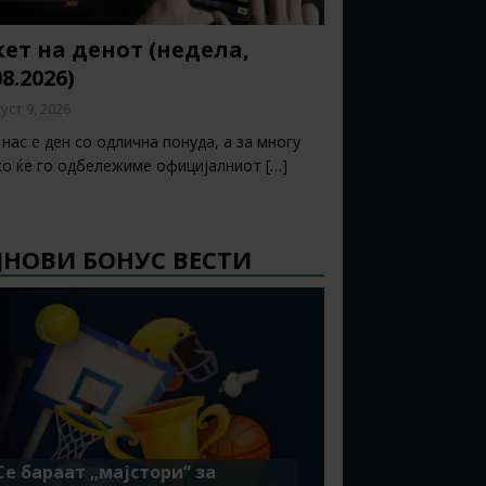
ет на денот (недела,
08.2026)
уст 9, 2026
нас е ден со одлична понуда, а за многу
ко ќе го одбележиме официјалниот
[…]
ЈНОВИ БОНУС ВЕСТИ
Се бараат „мајстори“ за