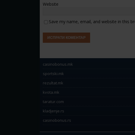
Website
Save my name, email, and website in this b
casinobonus.mk
sportski.mk
rezultat.mk
kvota.mk
taratur.com
kladjenje.rs
casinobonus.rs