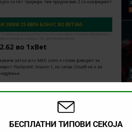
us.pro со пет триумфи. Ние предлагаме 2 со коефициент
 И ЗЕМИ 25 ЕВРА БОНУС ВО BET365
. Потребна е регистрација. Има лимити за квоти, облози и плаќање. Добивките не го
ременски лимити и правила. | 18+ | gambleaware.org #Ad
2.62
во
1xBet
жувачи затоа што MAD Lions е голем фаворит за
ирот Flashpoint: Season 1, но сепак Cloud9 не е за
енадување.
пет победи, додека Cloud9 има три триумфа. Меѓусебе
е прва средба. Наш предлог е 2 со
XBET И ЗЕМИ 6000 ДЕНАРИ БОНУС
БЕСПЛАТНИ ТИПОВИ СЕКОЈА