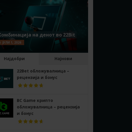
Комбинација на денот во 22Bit
ЈУЛИ 1, 2026
Најдобри
Најнови
22Bet обложувалница –
рецензија и бонус
BC Game крипто
обложувалница – рецензија
и бонус