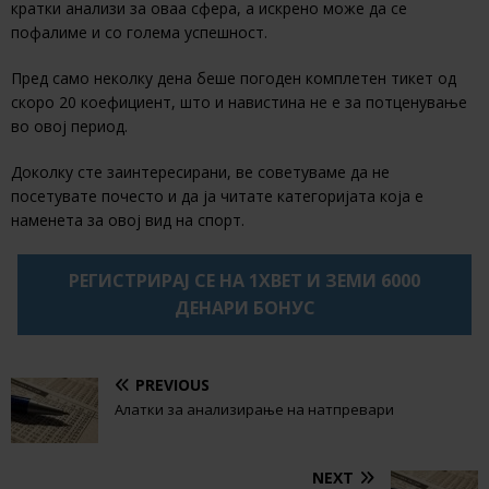
кратки анализи за оваа сфера, а искрено може да се
пофалиме и со голема успешност.
Пред само неколку дена беше погоден комплетен тикет од
скоро 20 коефициент, што и навистина не е за потценување
во овој период.
Доколку сте заинтересирани, ве советуваме да не
посетувате почесто и да ја читате категоријата која е
наменета за овој вид на спорт.
РЕГИСТРИРАЈ СЕ НА 1XBET И ЗЕМИ 6000
ДЕНАРИ БОНУС
PREVIOUS
Алатки за анализирање на натпревари
NEXT