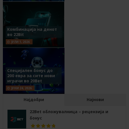
Комбинација на денот
во 22Bit
ЈУЛИ 1, 2026
Специјален бонус до
200 евра за сите нови
играчи во 20Bet
ЈУНИ 24, 2026
Најдобри
Најнови
22Bet обложувалница – рецензија и
бонус