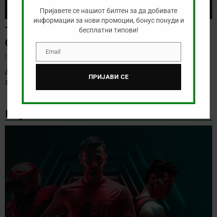
Пријавете се нашиот билтен за да добивате
информации за нови промоции, бонус понуди и
Тикет на денот (понеделник,
бесплатни типови!
03.08.2026)
Email
Email
август 3, 2026
Денес понудата не е кој знае колку атрактивна, но тоа не
ПРИЈАВИ СЕ
значи дека ќе ве
[…]
НАЈНОВИ БОНУС ВЕСТИ