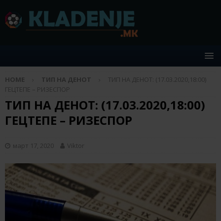
HOME
ТИП НА ДЕНОТ
ТИП НА ДЕНОТ: (17.03.2020,18:00)
ГЕЦТЕПЕ – РИЗЕСПОР
ТИП НА ДЕНОТ: (17.03.2020,18:00)
ГЕЦТЕПЕ – РИЗЕСПОР
март 17, 2020
Viktor