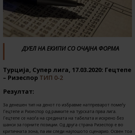
ДУЕЛ НА ЕКИПИ СО ОЧАЈНА ФОРМА
Турција, Супер лига, 17.03.2020: Гецтепе
– Ризеспор
ТИП 0-2
Резултат:
За денешен тип на денот го избравме натпреварот помеѓу
Гецтепе и Ризеспор од рамките на турската прва лига.
Гецтепе се наоѓа на средината на табелата и искрено без
шанси за горните позиции. Од друга страна Ризеспор е во
критичната зона, па им следи најлошото сценарио. Освен тоа